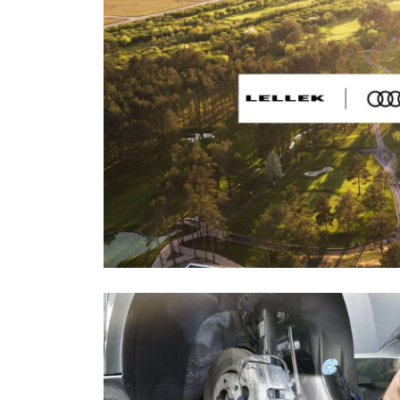
1
n
w
2
UD
d
p
Wybie
p
z
p
c
3
O
s