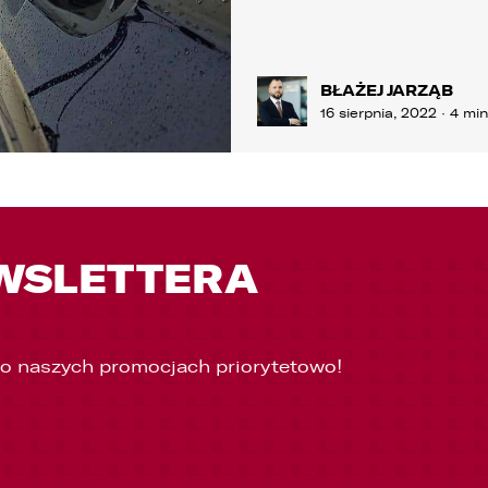
BŁAŻEJ JARZĄB
16 sierpnia, 2022 · 4 mi
WSLETTERA
 o naszych promocjach priorytetowo!