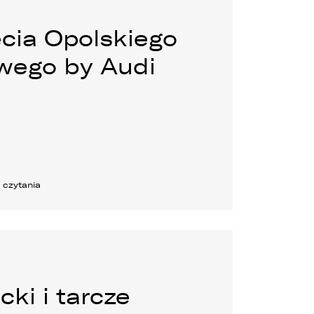
ecia Opolskiego
wego by Audi
e
s
n czytania
cki i tarcze