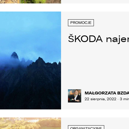
1. LELLEK sp. z o.o. ul. Opolska 2c 45-960 Opole,
2. LELLEK Gliwice sp. z o.o. ul. Portowa 2 44-100 Gliwice,
3. LELLEK Koźle sp. z o.o. ul. B. Chrobrego 25 47-200 Kędzierzyn- Koźle,
PROMOCJE
4. LELLEK Katowice sp. z o.o. Oddział w Katowicach ul. T. Kościuszki 328 40-
608 Katowice,
5. 3L.PL. z o.o. ul. Opolska 2c 45-960 Opole.
ŠKODA najem
. Kontakt z Inspektorem Ochrony Danych -
iod@lellek.com.pl
. Numer telefonu – Biuro Obsługi Klienta: 801 535 535.
. Państwa dane osobowe przetwarzane będą w celu:
1. podniesienia bezpieczeństwa i rzetelności obsługi klienta,
2. przygotowania oferty;
MAŁGORZATA BZD
3. weryfikacji możliwości zawarcia umowy,
22 sierpnia, 2022 · 3 mi
4. realizacji usług,
5. obsługi zgłoszeń i udzielania odpowiedzi na zgłoszenia.
. Odbiorcami Państwa danych osobowych będą:
ORGANIZACYJNE