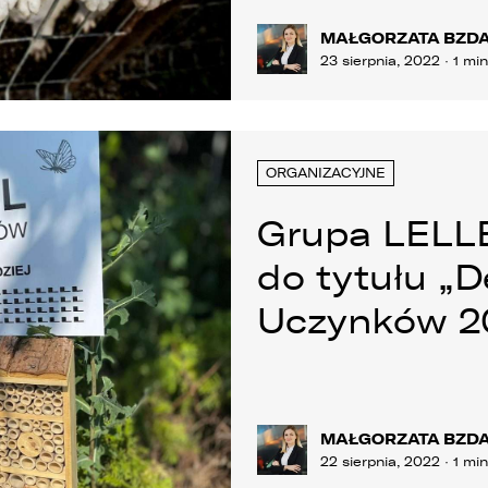
MAŁGORZATA BZD
23 sierpnia, 2022 · 1 mi
ORGANIZACYJNE
Grupa LELL
do tytułu „
 związku z realizacją wymogów Rozporządzenia Parlamentu
Uczynków 2
uropejskiego i Rady (UE) 2016/679 z dnia 27 kwietnia 2016 r. w sprawi
chrony osób fizycznych w związku z przetwarzaniem danych
sobowych i w sprawie swobodnego przepływu takich danych oraz
chylenia dyrektywy 95/46/WE (ogólne rozporządzenie o ochronie
anych „RODO”), informujemy o zasadach przetwarzania Państwa
anych osobowych oraz o przysługujących Państwu prawach z tym
MAŁGORZATA BZD
wiązanych.
22 sierpnia, 2022 · 1 mi
. Współadministratorami danych osobowych są: