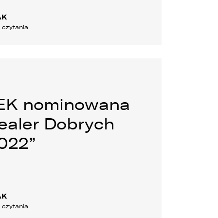
AK
n czytania
EK nominowana
Dealer Dobrych
022”
e
AK
n czytania