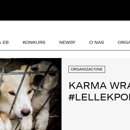
E
Kredyty
cja
Car detailing
Fakturatka
NAPISZ DO
Stacja kontroli pojazdów
Ubezpieczenia
Serwis mechaniczny
A EB
KONKURS
NEWSY
O NAS
ORGA
Sprawdzenie samochodu
ORGANIZACYJNE
KARMA WR
#LELLEKP