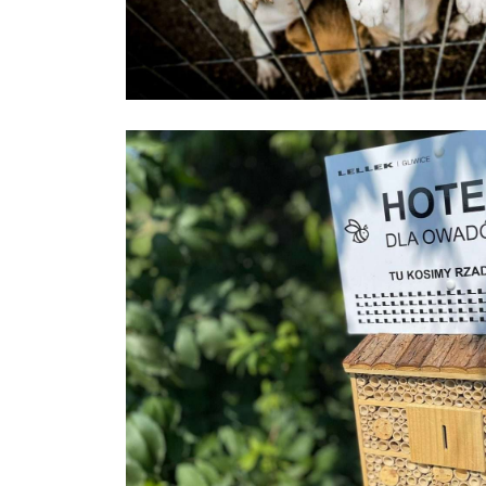
W
E
o
o
u
d
d
z
1