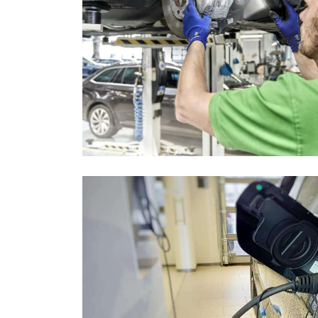
4
u
5
z
6
t