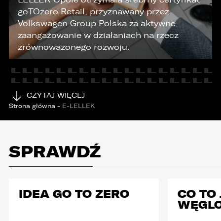
goTOzero Retail, przyznawany przez
Volkswagen Group Polska za aktywne
KONTAKT
zaangażowanie w działaniach na rzecz
zrównoważonego rozwoju.
CZYTAJ WIĘCEJ
Strona główna
-
E-LELLEK
SPRAWDŹ
IDEA GO TO ZERO
CO TO 
WĘGL