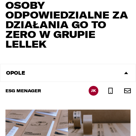
OSOBY
ODPOWIEDZIALNE ZA
DZIAŁANIA GO TO
ZERO W GRUPIE
LELLEK
W związku z realizacją wymogów
Rozporządzenia Parlamentu Europejskiego i
Rady (UE) 2016/679 z dnia 27 kwietnia 2016 r. w
sprawie ochrony osób fizycznych w związku z
OPOLE
przetwarzaniem danych osobowych i w sprawie
swobodnego przepływu takich danych oraz
uchylenia dyrektywy 95/46/WE (ogólne
ESG MENAGER
JK
rozporządzenie o ochronie danych „RODO”),
informujemy o zasadach przetwarzania
Państwa danych osobowych oraz o
przysługujących Państwu prawach z tym
związanych.
1. Współadministratorami danych osobowych
są: