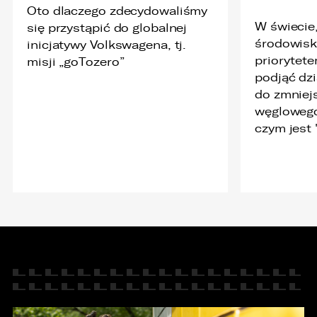
Oto dlaczego zdecydowaliśmy
W świecie
się przystąpić do globalnej
środowisko
inicjatywy Volkswagena, tj.
priorytet
misji „goTozero”
podjąć dzi
do zmniej
węglowego.
PORÓWNYWARKA JEST PEŁNA!
UDOSTĘPNIANIE
czym jest 
W porównywarce mogą znajdować się
Wybierz gdzie chcesz udostępnić ofertę.
jednocześnie trzy samochody.
Wybierz samochód, który mamy zastąpić
FACEBOOK
Audi Q7 45 TDI quattro.
ZASTĄP
WHATSAPP
ZASTĄP
EMAIL