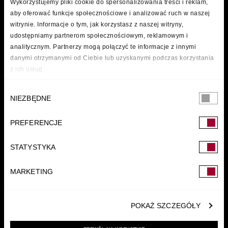
Wykorzystujemy pliki cookie do spersonalizowania treści i reklam,
aby oferować funkcje społecznościowe i analizować ruch w naszej
witrynie. Informacje o tym, jak korzystasz z naszej witryny,
udostępniamy partnerom społecznościowym, reklamowym i
analitycznym. Partnerzy mogą połączyć te informacje z innymi
danymi otrzymanymi od Ciebie lub uzyskanymi podczas korzystania
z ich usług.
Wybór
NIEZBĘDNE
zgody
PREFERENCJE
FUNDACJA
STATYSTYKA
MARKETING
POKAŻ SZCZEGÓŁY