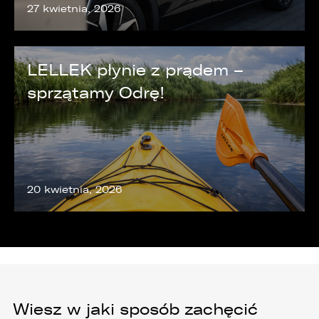
27 kwietnia, 2026
5. Dane udostępnione przez Państwa nie będą
przetwarzane w sposób zautomatyzowany i nie
będą podlegały profilowaniu.
LELLEK płynie z prądem –
6. Administrator nie przekazuje danych
osobowych do państwa trzeciego lub
sprzątamy Odrę!
organizacji międzynarodowej.
20 kwietnia, 2026
Wiesz w jaki sposób zachęcić