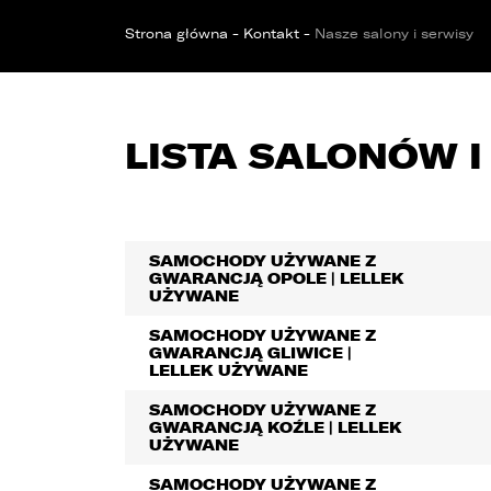
OPOL
Sprawdzenie samochodu
Wrocław
Funda
ZOBACZ WSZYSTKIE
Strona główna
-
Kontakt
-
Nasze salony i serwisy
Sopot
Kędzierzyn-Koźle
LISTA SALONÓW
Bytom
SAMOCHODY UŻYWANE Z
GWARANCJĄ OPOLE | LELLEK
UŻYWANE
SAMOCHODY UŻYWANE Z
GWARANCJĄ GLIWICE |
LELLEK UŻYWANE
SAMOCHODY UŻYWANE Z
GWARANCJĄ KOŹLE | LELLEK
UŻYWANE
SAMOCHODY UŻYWANE Z