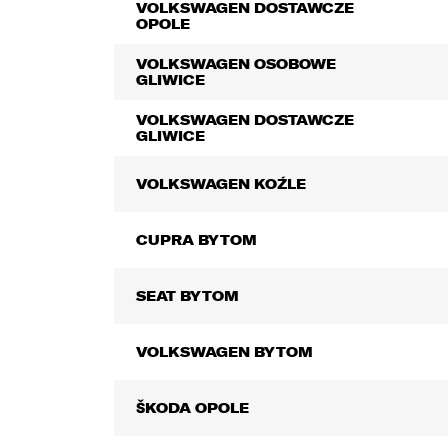
n
VOLKSWAGEN DOSTAWCZE
w
OPOLE
2
VOLKSWAGEN OSOBOWE
d
GLIWICE
p
p
VOLKSWAGEN DOSTAWCZE
z
GLIWICE
p
c
VOLKSWAGEN KOŹLE
3
O
s
CUPRA BYTOM
4
u
SEAT BYTOM
5
z
VOLKSWAGEN BYTOM
6
t
ŠKODA OPOLE