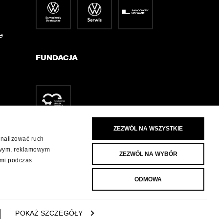
e
FUNDACJA
ZEZWÓL NA WSZYSTKIE
analizować ruch
iowym, reklamowym
ZEZWÓL NA WYBÓR
ymi podczas
ODMOWA
POKAŻ SZCZEGÓŁY