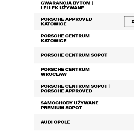
GWARANCJĄ BYTOM |
LELLEK UŻYWANE
PORSCHE APPROVED
W
KATOWICE
E
o
PORSCHE CENTRUM
o
KATOWICE
u
d
d
PORSCHE CENTRUM SOPOT
z
PORSCHE CENTRUM
1
WROCŁAW
PORSCHE CENTRUM SOPOT |
PORSCHE APPROVED
SAMOCHODY UŻYWANE
PREMIUM SOPOT
1
AUDI OPOLE
2