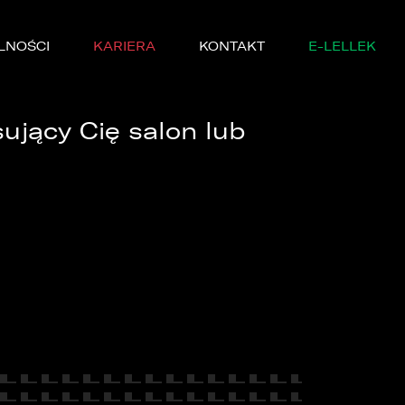
LNOŚCI
KARIERA
KONTAKT
E-LELLEK
sujący Cię salon lub
MARKI
SERWISIE
YCZNE
DĘ PRÓBNĄ