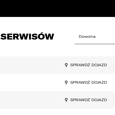
E
Kredyty
cja
Car detailing
Fakturatka
NAPISZ DO
Stacja kontroli pojazdów
Ubezpieczenia
I SERWISÓW
Serwis mechaniczny
Dowolna
Sprawdzenie samochodu
SPRAWDŹ DOJAZD
SPRAWDŹ DOJAZD
SPRAWDŹ DOJAZD