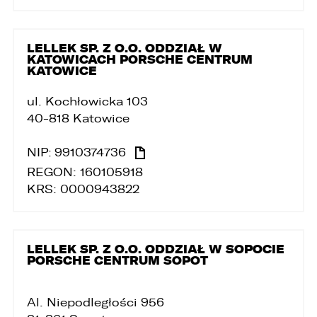
Audi Q7 45 TDI quattro.
ZASTĄP
LELLEK SP. Z O.O. ODDZIAŁ W
WHATSAPP
KATOWICACH PORSCHE CENTRUM
KATOWICE
ZASTĄP
ul. Kochłowicka 103
EMAIL
40-818 Katowice
ZASTĄP
NIP:
9910374736
REGON: 160105918
SKOPIUJ LINK
KRS: 0000943822
LELLEK SP. Z O.O. ODDZIAŁ W SOPOCIE
PORSCHE CENTRUM SOPOT
Al. Niepodległości 956