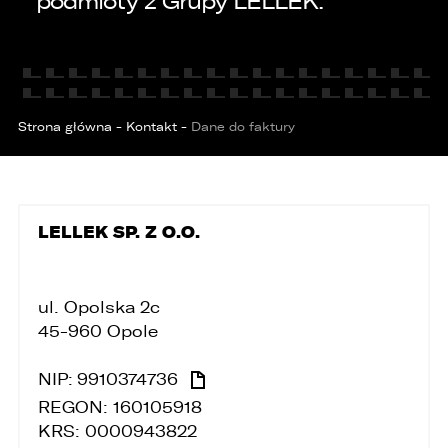
podmioty z Grupy LELLEK.
KONTAKT
Strona główna
-
Kontakt
-
Dane do faktury
LELLEK SP. Z O.O.
ul. Opolska 2c
45-960 Opole
PORÓWNYWARKA JEST PEŁNA!
UDOSTĘPNIANIE
NIP:
9910374736
W porównywarce mogą znajdować się
Wybierz gdzie chcesz udostępnić ofertę.
jednocześnie trzy samochody.
REGON: 160105918
Wybierz samochód, który mamy zastąpić
KRS: 0000943822
FACEBOOK