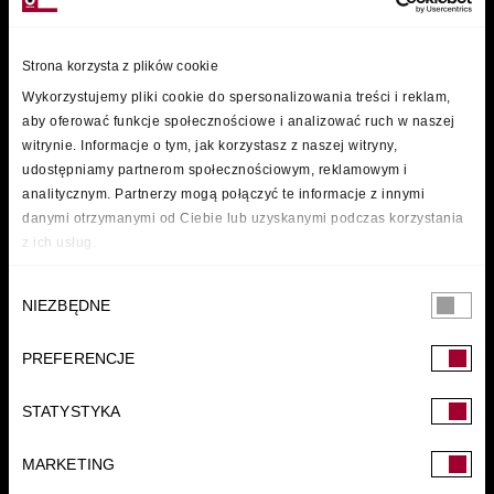
Strona korzysta z plików cookie
Wykorzystujemy pliki cookie do spersonalizowania treści i reklam,
aby oferować funkcje społecznościowe i analizować ruch w naszej
witrynie. Informacje o tym, jak korzystasz z naszej witryny,
udostępniamy partnerom społecznościowym, reklamowym i
analitycznym. Partnerzy mogą połączyć te informacje z innymi
danymi otrzymanymi od Ciebie lub uzyskanymi podczas korzystania
z ich usług.
Wybór
NIEZBĘDNE
zgody
PREFERENCJE
FUNDACJA
STATYSTYKA
MARKETING