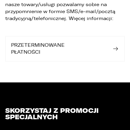
nasze towary/usługi pozwalamy sobie na
6. Administrator nie przekazuje danych
przypomnienie w formie SMS/e-mail/pocztą
osobowych do państwa trzeciego lub
tradycyjną/telefonicznej. Więcej informacji:
organizacji międzynarodowej.
PRZETERMINOWANE
PŁATNOŚCI
SKORZYSTAJ Z PROMOCJI
SPECJALNYCH