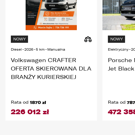
NOWY
NOWY
Diesel
-
2026
-
5 km
-
Manualna
Elektryczny
-
2
Volkswagen CRAFTER
Porsche
OFERTA SKIEROWANA DLA
Jet Black
BRANŻY KURIERSKIEJ
Rata od
1870 zł
Rata od
787
226 012 zł
472 358