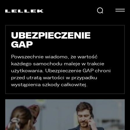
UBEZPIECZENIE
SAMOCHODY
GAP
KARIERA
Powszechnie wiadomo, że wartość
każdego samochodu maleje w trakcie
użytkowania. Ubezpieczenie GAP chroni
przed utratą wartości w przypadku
USŁUGI
wystąpienia szkody całkowitej.
AKTUALNOŚCI
E-LELLEK