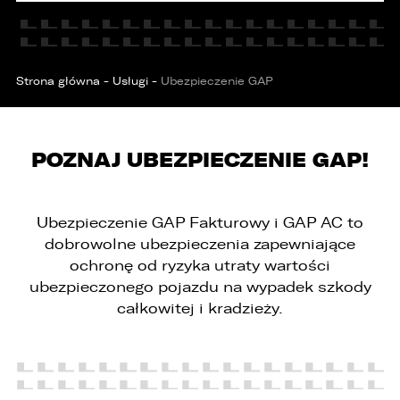
Strona główna
-
Usługi
-
Ubezpieczenie GAP
POZNAJ UBEZPIECZENIE GAP!
PORÓWNYWARKA JEST PEŁNA!
UDOSTĘPNIANIE
W porównywarce mogą znajdować się
Wybierz gdzie chcesz udostępnić ofertę.
Ubezpieczenie GAP Fakturowy i GAP AC to
jednocześnie trzy samochody.
dobrowolne ubezpieczenia zapewniające
Wybierz samochód, który mamy zastąpić
ochronę od ryzyka utraty wartości
FACEBOOK
Audi Q7 45 TDI quattro.
ubezpieczonego pojazdu na wypadek szkody
całkowitej i kradzieży.
ZASTĄP
WHATSAPP
ZASTĄP