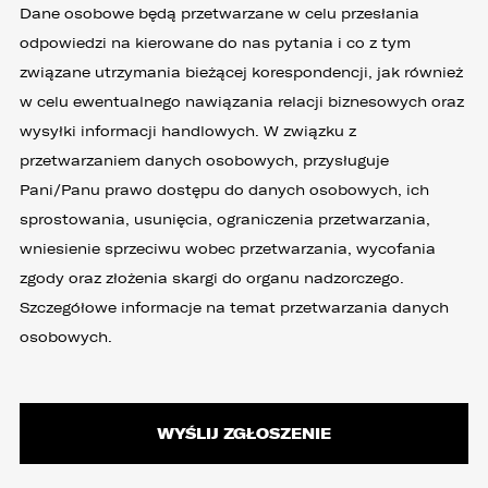
4. Podanie danych osobowych jest
Dane osobowe będą przetwarzane w celu przesłania
dobrowolne, jednakże Ich brak uniemożliwi
realizację powyższych celów oraz kontakt z
odpowiedzi na kierowane do nas pytania i co z tym
Państwem.
związane utrzymania bieżącej korespondencji, jak również
5. Dane udostępnione przez Państwa nie będą
w celu ewentualnego nawiązania relacji biznesowych oraz
przetwarzane w sposób zautomatyzowany i nie
wysyłki informacji handlowych. W związku z
będą podlegały profilowaniu.
przetwarzaniem danych osobowych, przysługuje
6. Administrator nie przekazuje danych
Pani/Panu prawo dostępu do danych osobowych, ich
osobowych do państwa trzeciego lub
organizacji międzynarodowej.
sprostowania, usunięcia, ograniczenia przetwarzania,
wniesienie sprzeciwu wobec przetwarzania, wycofania
zgody oraz złożenia skargi do organu nadzorczego.
Szczegółowe informacje na temat przetwarzania danych
osobowych.