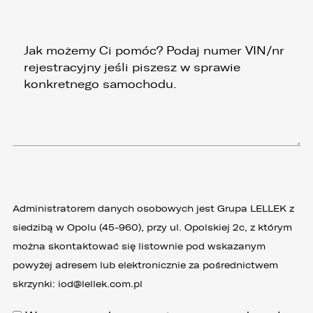
2. przygotowania oferty;
3. weryfikacji możliwości zawarcia umowy,
4. realizacji usług,
5. obsługi zgłoszeń i udzielania odpowiedzi na
zgłoszenia.
1. Odbiorcami Państwa danych osobowych
będą:
1. wyłącznie podmioty uprawnione do uzyskania
danych osobowych na podstawie przepisów
prawa,
Administratorem danych osobowych jest Grupa LELLEK z
2. osoby upoważnione przez Administratora do
siedzibą w Opolu (45-960), przy ul. Opolskiej 2c, z którym
przetwarzania danych w ramach wykonywania
można skontaktować się listownie pod wskazanym
swoich obowiązków służbowych,
powyżej adresem lub elektronicznie za pośrednictwem
3. podmioty, którym Administrator zleca
skrzynki:
iod@lellek.com.pl
wykonanie czynności, z którymi wiąże się
konieczność przetwarzania danych (podmioty
przetwarzające).