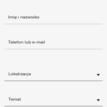
1. Współadministratorami danych osobowych
są:
1. LELLEK sp. z o.o. ul. Opolska 2c 45-960 Opole,
2. LELLEK Gliwice sp. z o.o. ul. Portowa 2 44-100
Gliwice,
3. LELLEK Koźle sp. z o.o. ul. B. Chrobrego 25 47-
200 Kędzierzyn- Koźle,
4. LELLEK Katowice sp. z o.o. Oddział w
Katowicach ul. T. Kościuszki 328 40-608
Katowice,
5. 3L.PL. z o.o. ul. Opolska 2c 45-960 Opole.
1. Kontakt z Inspektorem Ochrony Danych -
iod@lellek.com.pl
Lokalizacja
2. Numer telefonu – Biuro Obsługi Klienta: 801
535 535.
3. Państwa dane osobowe przetwarzane będą
w celu:
Temat
1. podniesienia bezpieczeństwa i rzetelności
obsługi klienta,