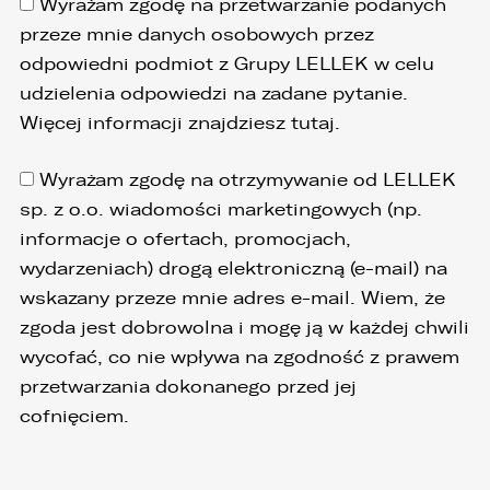
Wyrażam zgodę na przetwarzanie podanych
przeze mnie danych osobowych przez
1. Państwa dane będą przechowywane przez
Administratora przez okres nie dłuższy niż
odpowiedni podmiot z Grupy LELLEK w celu
wymagają tego przepisy prawa lub do czasu
udzielenia odpowiedzi na zadane pytanie.
cofnięcia wcześniej udzielonej przez Państwa
zgody.
Więcej informacji znajdziesz
tutaj
.
2. Posiadają Państwo prawo do żądania od
administratora dostępu do danych osobowych,
Wyrażam zgodę na otrzymywanie od LELLEK
ich sprostowania, usunięcia lub ograniczenia
sp. z o.o. wiadomości marketingowych (np.
przetwarzania, a także prawo sprzeciwu,
żądania zaprzestania przetwarzania i
informacje o ofertach, promocjach,
przenoszenia danych, jak również prawo do
wydarzeniach) drogą elektroniczną (e-mail) na
cofnięcia zgody w dowolnym momencie bez
wpływu na zgodność z prawem przetwarzania,
wskazany przeze mnie adres e-mail. Wiem, że
którego dokonano na podstawie zgody przed
zgoda jest dobrowolna i mogę ją w każdej chwili
jej cofnięciem
wycofać, co nie wpływa na zgodność z prawem
3. Mają Państwo prawo do wniesienia skargi do
przetwarzania dokonanego przed jej
Prezesa Urzędu Ochrony Danych Osobowych
(PUODO) w uzasadnionych przypadkach
cofnięciem.
stwierdzenia przetwarzania Państwa danych
niezgodnego z prawem.