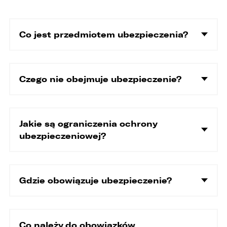
EMAIL
Co jest przedmiotem ubezpieczenia?
ZASTĄP
SKOPIUJ LINK
Czego nie obejmuje ubezpieczenie?
Jakie są ograniczenia ochrony
ubezpieczeniowej?
Gdzie obowiązuje ubezpieczenie?
Co należy do obowiązków