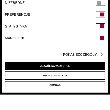
NIEZBĘDNE
zgody
PREFERENCJE
STATYSTYKA
FUNDACJA
MARKETING
POKAŻ SZCZEGÓŁY
ZEZWÓL NA WSZYSTKIE
ZEZWÓL NA WYBÓR
© 2022 LELLEK.PL
|
POLITYKA PRYWATNOŚCI
ODMOWA