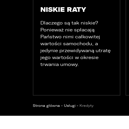
NISKIE RATY
Dlaczego są tak niskie?
Ponieważ nie spłacają
Państwo nimi całkowitej
wartości samochodu, a
jedynie przewidywaną utratę
jego wartości w okresie
trwania umowy.
W
E
o
o
u
Strona główna
-
Usługi
-
Kredyty
d
d
z
1