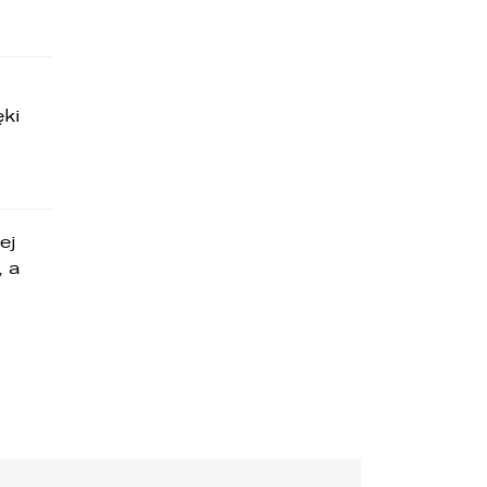
ęki
ej
 a