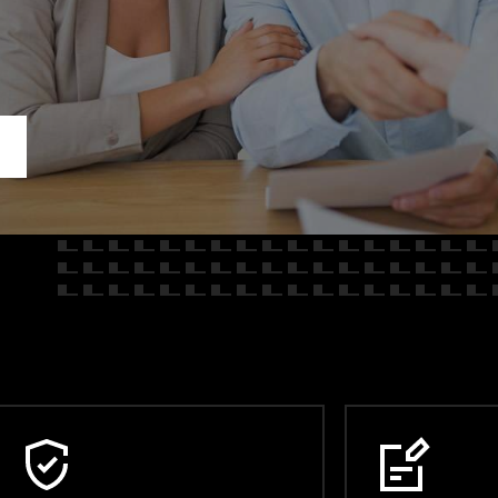
E
Kredyty
cja
Car detailing
Fakturatka
NAPISZ DO
Stacja kontroli pojazdów
Ubezpieczenia
Serwis mechaniczny
Sprawdzenie samochodu