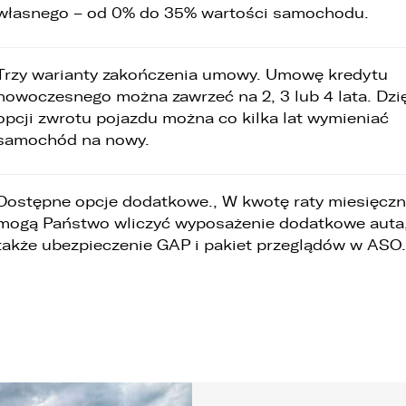
WHATSAPP
własnego – od 0% do 35% wartości samochodu.
. Podanie danych osobowych jest dobrowolne, jednakże Ich brak
niemożliwi realizację powyższych celów oraz kontakt z Państwem.
ZASTĄP
Trzy warianty zakończenia umowy. Umowę kredytu
. Dane udostępnione przez Państwa nie będą przetwarzane w sposób
EMAIL
automatyzowany i nie będą podlegały profilowaniu.
nowoczesnego można zawrzeć na 2, 3 lub 4 lata. Dzi
opcji zwrotu pojazdu można co kilka lat wymieniać
. Administrator nie przekazuje danych osobowych do państwa
samochód na nowy.
rzeciego lub organizacji międzynarodowej.
ZASTĄP
SKOPIUJ LINK
Dostępne opcje dodatkowe., W kwotę raty miesięczn
mogą Państwo wliczyć wyposażenie dodatkowe auta,
także ubezpieczenie GAP i pakiet przeglądów w ASO.