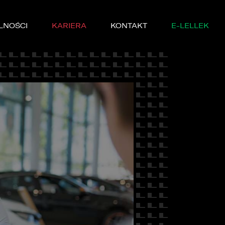
LNOŚCI
KARIERA
KONTAKT
E-LELLEK
MARKI
SERWISIE
YCZNE
DĘ PRÓBNĄ