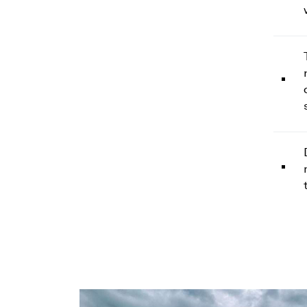
4
u
5
z
6
t