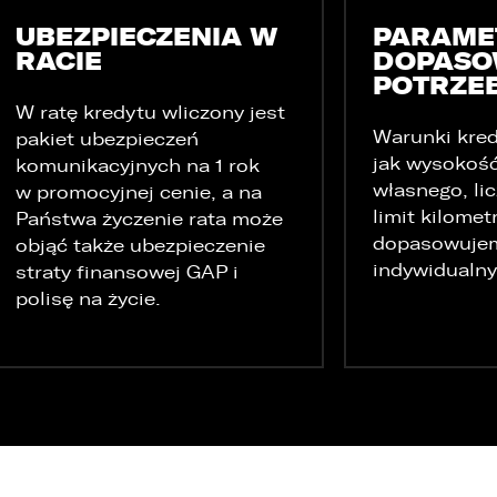
UBEZPIECZENIA W
PARAME
RACIE
DOPASO
POTRZE
W ratę kredytu wliczony jest
Warunki kred
pakiet ubezpieczeń
jak wysokoś
komunikacyjnych na 1 rok
własnego, lic
w promocyjnej cenie, a na
limit kilome
Państwa życzenie rata może
dopasowuje
objąć także ubezpieczenie
indywidualny
straty finansowej GAP i
polisę na życie.
 związku z realizacją wymogów Rozporządzenia Parlamentu
uropejskiego i Rady (UE) 2016/679 z dnia 27 kwietnia 2016 r. w sprawi
chrony osób fizycznych w związku z przetwarzaniem danych
sobowych i w sprawie swobodnego przepływu takich danych oraz
chylenia dyrektywy 95/46/WE (ogólne rozporządzenie o ochronie
anych „RODO”), informujemy o zasadach przetwarzania Państwa
anych osobowych oraz o przysługujących Państwu prawach z tym
wiązanych.
. Współadministratorami danych osobowych są: