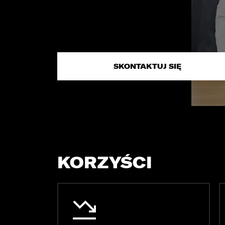
OPOL
Sprawdzenie samochodu
Wrocław
Funda
ZOBACZ WSZYSTKIE
Sopot
Kędzierzyn-Koźle
SKONTAKTUJ SIĘ
Bytom
KORZYŚCI