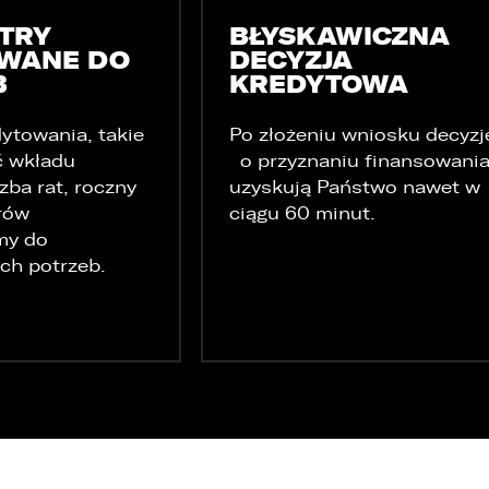
TRY
BŁYSKAWICZNA
WANE DO
DECYZJA
B
KREDYTOWA
ytowania, takie
Po złożeniu wniosku decyzj
ć wkładu
o przyznaniu finansowani
zba rat, roczny
uzyskują Państwo nawet w
trów
ciągu 60 minut.
my do
ch potrzeb.
e