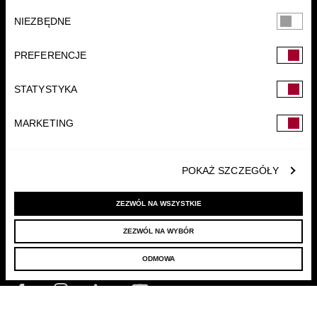
Wybór
NIEZBĘDNE
zgody
PREFERENCJE
FUNDACJA
STATYSTYKA
MARKETING
POKAŻ SZCZEGÓŁY
ZEZWÓL NA WSZYSTKIE
ZEZWÓL NA WYBÓR
© 2022 LELLEK.PL
|
POLITYKA PRYWATNOŚCI
ODMOWA