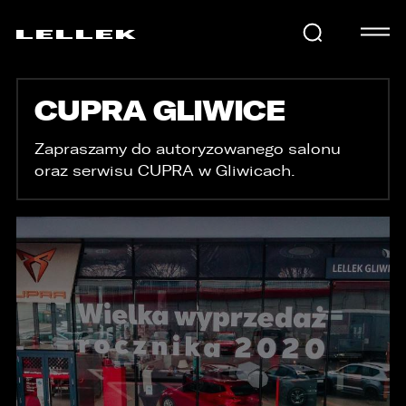
CUPRA GLIWICE
SAMOCHODY
Zapraszamy do autoryzowanego salonu
oraz serwisu CUPRA w Gliwicach.
KARIERA
USŁUGI
AKTUALNOŚCI
E-LELLEK