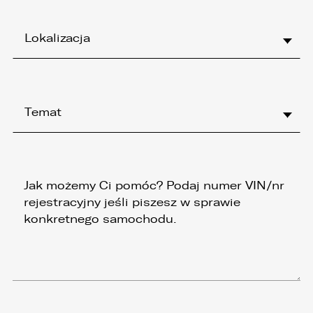
żądania zaprzestania przetwarzania i
przenoszenia danych, jak również prawo do
cofnięcia zgody w dowolnym momencie bez
Lokalizacja
wpływu na zgodność z prawem przetwarzania,
którego dokonano na podstawie zgody przed
jej cofnięciem
3. Mają Państwo prawo do wniesienia skargi do
Prezesa Urzędu Ochrony Danych Osobowych
Temat
(PUODO) w uzasadnionych przypadkach
stwierdzenia przetwarzania Państwa danych
niezgodnego z prawem.
4. Podanie danych osobowych jest
dobrowolne, jednakże Ich brak uniemożliwi
realizację powyższych celów oraz kontakt z
Państwem.
5. Dane udostępnione przez Państwa nie będą
przetwarzane w sposób zautomatyzowany i nie
będą podlegały profilowaniu.
6. Administrator nie przekazuje danych
osobowych do państwa trzeciego lub
organizacji międzynarodowej.