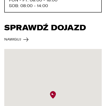
PON - PT: 08:00 - 18:00
SOB: 08:00 - 14:00
SPRAWDŹ DOJAZD
NAWIGUJ
W związku z realizacją wymogów
Rozporządzenia Parlamentu Europejskiego i
Rady (UE) 2016/679 z dnia 27 kwietnia 2016 r. w
sprawie ochrony osób fizycznych w związku z
przetwarzaniem danych osobowych i w sprawie
swobodnego przepływu takich danych oraz
uchylenia dyrektywy 95/46/WE (ogólne