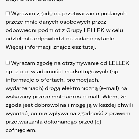
Prezesa Urzędu Ochrony Danych Osobowych
(PUODO) w uzasadnionych przypadkach
stwierdzenia przetwarzania Państwa danych
Wyrażam zgodę na przetwarzanie podanych
niezgodnego z prawem.
przeze mnie danych osobowych przez
4. Podanie danych osobowych jest
odpowiedni podmiot z Grupy LELLEK w celu
dobrowolne, jednakże Ich brak uniemożliwi
udzielenia odpowiedzi na zadane pytanie.
realizację powyższych celów oraz kontakt z
Państwem.
Więcej informacji znajdziesz
tutaj
.
5. Dane udostępnione przez Państwa nie będą
przetwarzane w sposób zautomatyzowany i nie
Wyrażam zgodę na otrzymywanie od LELLEK
będą podlegały profilowaniu.
sp. z o.o. wiadomości marketingowych (np.
6. Administrator nie przekazuje danych
informacje o ofertach, promocjach,
osobowych do państwa trzeciego lub
wydarzeniach) drogą elektroniczną (e-mail) na
organizacji międzynarodowej.
wskazany przeze mnie adres e-mail. Wiem, że
zgoda jest dobrowolna i mogę ją w każdej chwili
wycofać, co nie wpływa na zgodność z prawem
przetwarzania dokonanego przed jej
cofnięciem.