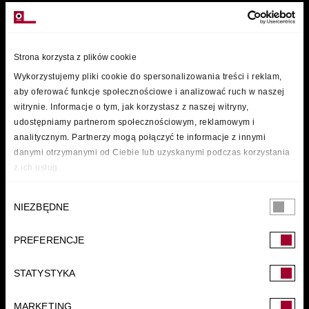
MARKI
Strona korzysta z plików cookie
Wykorzystujemy pliki cookie do spersonalizowania treści i reklam,
aby oferować funkcje społecznościowe i analizować ruch w naszej
witrynie. Informacje o tym, jak korzystasz z naszej witryny,
udostępniamy partnerom społecznościowym, reklamowym i
analitycznym. Partnerzy mogą połączyć te informacje z innymi
danymi otrzymanymi od Ciebie lub uzyskanymi podczas korzystania
z ich usług.
Wybór
NIEZBĘDNE
zgody
PREFERENCJE
FUNDACJA
STATYSTYKA
MARKETING