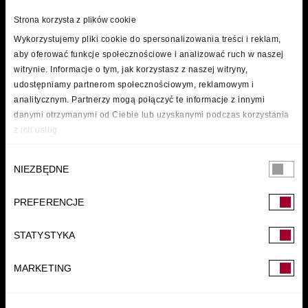
Strona korzysta z plików cookie
Wykorzystujemy pliki cookie do spersonalizowania treści i reklam,
aby oferować funkcje społecznościowe i analizować ruch w naszej
witrynie. Informacje o tym, jak korzystasz z naszej witryny,
udostępniamy partnerom społecznościowym, reklamowym i
analitycznym. Partnerzy mogą połączyć te informacje z innymi
/
danymi otrzymanymi od Ciebie lub uzyskanymi podczas korzystania
z ich usług.
Wybór
NIEZBĘDNE
zgody
PREFERENCJE
FUNDACJA
STATYSTYKA
MARKETING