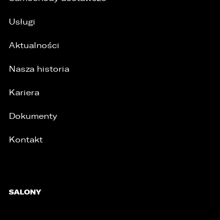
1. wyłącznie podmioty uprawnione do uzyskania
Usługi
danych osobowych na podstawie przepisów
prawa,
Aktualności
2. osoby upoważnione przez Administratora do
przetwarzania danych w ramach wykonywania
Nasza historia
swoich obowiązków służbowych,
3. podmioty, którym Administrator zleca
Kariera
wykonanie czynności, z którymi wiąże się
konieczność przetwarzania danych (podmioty
przetwarzające).
Dokumenty
1. Państwa dane będą przechowywane przez
Administratora przez okres nie dłuższy niż
Kontakt
wymagają tego przepisy prawa lub do czasu
cofnięcia wcześniej udzielonej przez Państwa
zgody.
2. Posiadają Państwo prawo do żądania od
SALONY
administratora dostępu do danych osobowych,
ich sprostowania, usunięcia lub ograniczenia
przetwarzania, a także prawo sprzeciwu,
żądania zaprzestania przetwarzania i