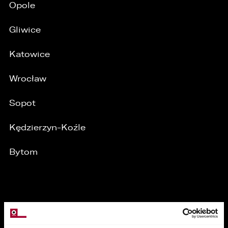
Opole
przenoszenia danych, jak również prawo do
cofnięcia zgody w dowolnym momencie bez
wpływu na zgodność z prawem przetwarzania,
Gliwice
którego dokonano na podstawie zgody przed
jej cofnięciem
Katowice
3. Mają Państwo prawo do wniesienia skargi do
Prezesa Urzędu Ochrony Danych Osobowych
Wrocław
(PUODO) w uzasadnionych przypadkach
stwierdzenia przetwarzania Państwa danych
niezgodnego z prawem.
Sopot
4. Podanie danych osobowych jest
dobrowolne, jednakże Ich brak uniemożliwi
Kędzierzyn-Koźle
realizację powyższych celów oraz kontakt z
Państwem.
Bytom
5. Dane udostępnione przez Państwa nie będą
przetwarzane w sposób zautomatyzowany i nie
będą podlegały profilowaniu.
6. Administrator nie przekazuje danych
MARKI
osobowych do państwa trzeciego lub
organizacji międzynarodowej.