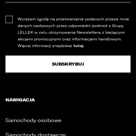
5. 3L.PL. z o.o. ul. Opolska 2c 45-960 Opole.
1. Kontakt z Inspektorem Ochrony Danych -
Wyrażam zgodę na przetwarzanie podanych przeze mnie
iod@lellek.com.pl
danych osobowych przez odpowiedni podmiot z Grupy
2. Numer telefonu – Biuro Obsługi Klienta: 801
LELLEK w celu otrzymywania Newslettera z bieżącymi
535 535.
akcjami promocyjnymi oraz informacjami handlowym.
tutaj
Więcej informacji znajdziesz
3. Państwa dane osobowe przetwarzane będą
w celu:
1. podniesienia bezpieczeństwa i rzetelności
obsługi klienta,
2. przygotowania oferty;
3. weryfikacji możliwości zawarcia umowy,
NAWIGACJA
4. realizacji usług,
5. obsługi zgłoszeń i udzielania odpowiedzi na
zgłoszenia.
Samochody osobowe
1. Odbiorcami Państwa danych osobowych
będą:
Samochody dostawcze