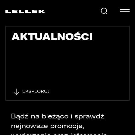
AKTUALNOŚCI
SAMOCHODY
KARIERA
USŁUGI
EKSPLORUJ
AKTUALNOŚCI
Bądź na bieżąco i sprawdź
najnowsze promocje,
E-LELLEK