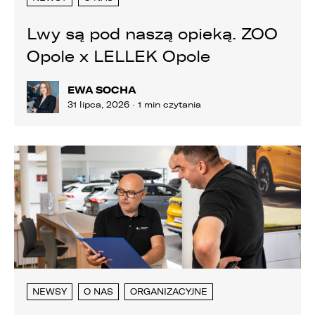
Lwy są pod naszą opieką. ZOO
Opole x LELLEK Opole
EWA SOCHA
31 lipca, 2026 · 1 min czytania
PORÓWNYWARKA JEST PEŁNA!
UDOSTĘPNIANIE
W porównywarce mogą znajdować się
Wybierz gdzie chcesz udostępnić ofertę.
jednocześnie trzy samochody.
Wybierz samochód, który mamy zastąpić
FACEBOOK
Audi Q7 45 TDI quattro.
NEWSY
O NAS
ORGANIZACYJNE