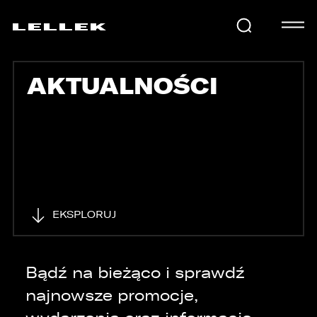
AKTUALNOŚCI
SAMOCHODY
KARIERA
USŁUGI
EKSPLORUJ
AKTUALNOŚCI
Bądź na bieżąco i sprawdź
najnowsze promocje,
E-LELLEK