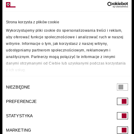
MARKI
Strona korzysta z plików cookie
Wykorzystujemy pliki cookie do spersonalizowania treści i reklam,
aby oferować funkcje społecznościowe i analizować ruch w naszej
witrynie. Informacje o tym, jak korzystasz z naszej witryny,
udostępniamy partnerom społecznościowym, reklamowym i
analitycznym. Partnerzy mogą połączyć te informacje z innymi
danymi otrzymanymi od Ciebie lub uzyskanymi podczas korzystania
z ich usług.
Wybór
NIEZBĘDNE
zgody
PREFERENCJE
FUNDACJA
STATYSTYKA
MARKETING