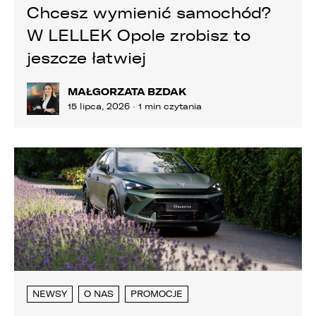
ZASTĄP
Chcesz wymienić samochód?
WHATSAPP
W LELLEK Opole zrobisz to
jeszcze łatwiej
ZASTĄP
EMAIL
MAŁGORZATA BZDAK
15 lipca, 2026 · 1 min czytania
ZASTĄP
SKOPIUJ LINK
NEWSY
O NAS
PROMOCJE