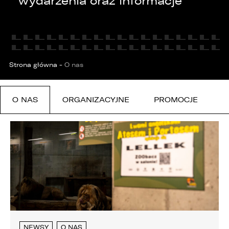
wydarzenia oraz informacje
KONTAKT
Strona główna
-
O nas
O NAS
ORGANIZACYJNE
PROMOCJE
NEWSY
O NAS