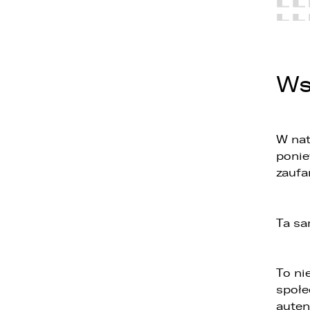
Ws
1
2
W nat
ponie
3
zaufa
Ta sa
To ni
społe
auten
1