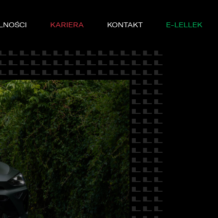
LNOŚCI
KARIERA
KONTAKT
E-LELLEK
MARKI
SERWISIE
YCZNE
DĘ PRÓBNĄ