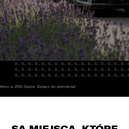
E
Kredyty
cja
Car detailing
Fakturatka
NAPISZ DO
Stacja kontroli pojazdów
Ubezpieczenia
Serwis mechaniczny
Sprawdzenie samochodu
ition w ZOO Opole. Dołącz do plemienia!
SĄ MIEJSCA, KTÓRE