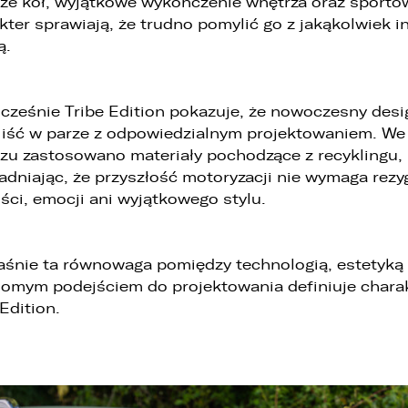
ze kół, wyjątkowe wykończenie wnętrza oraz sporto
WHATSAPP
kter sprawiają, że trudno pomylić go z jakąkolwiek i
. Podanie danych osobowych jest dobrowolne, jednakże Ich brak
ą.
niemożliwi realizację powyższych celów oraz kontakt z Państwem.
ZASTĄP
. Dane udostępnione przez Państwa nie będą przetwarzane w sposób
EMAIL
automatyzowany i nie będą podlegały profilowaniu.
cześnie Tribe Edition pokazuje, że nowoczesny desi
. Administrator nie przekazuje danych osobowych do państwa
iść w parze z odpowiedzialnym projektowaniem. We
rzeciego lub organizacji międzynarodowej.
ZASTĄP
zu zastosowano materiały pochodzące z recyklingu,
SKOPIUJ LINK
dniając, że przyszłość motoryzacji nie wymaga rezy
ości, emocji ani wyjątkowego stylu.
aśnie ta równowaga pomiędzy technologią, estetyką 
omym podejściem do projektowania definiuje chara
 Edition.