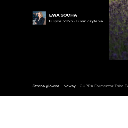
OPOL
Sprawdzenie samochodu
Wrocław
Funda
ZOBACZ WSZYSTKIE
EWA SOCHA
Sopot
8 lipca, 2026 · 3 min czytania
Kędzierzyn-Koźle
Bytom
Strona główna
-
Newsy
-
CUPRA Formentor Tribe Ed