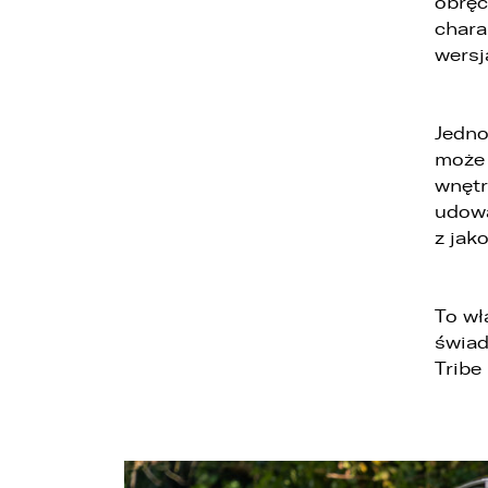
obręc
chara
4
wersj
u
5
z
Jedno
6
może 
t
wnętr
udowa
z jak
To wł
świad
Tribe