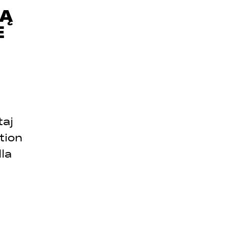
SĄ
E
taj
tion
e
la