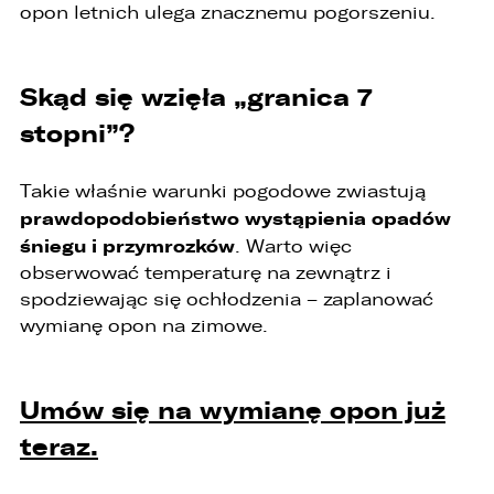
2. przygotowania oferty;
opon letnich ulega znacznemu pogorszeniu.
3. weryfikacji możliwości zawarcia umowy,
4. realizacji usług,
Skąd się wzięła „granica 7
stopni”?
5. obsługi zgłoszeń i udzielania odpowiedzi na
zgłoszenia.
1. Odbiorcami Państwa danych osobowych
Takie właśnie warunki pogodowe zwiastują
będą:
prawdopodobieństwo wystąpienia opadów
śniegu i przymrozków
. Warto więc
1. wyłącznie podmioty uprawnione do uzyskania
danych osobowych na podstawie przepisów
obserwować temperaturę na zewnątrz i
prawa,
spodziewając się ochłodzenia – zaplanować
wymianę opon na zimowe.
2. osoby upoważnione przez Administratora do
przetwarzania danych w ramach wykonywania
swoich obowiązków służbowych,
Umów się na wymianę opon już
3. podmioty, którym Administrator zleca
wykonanie czynności, z którymi wiąże się
teraz.
konieczność przetwarzania danych (podmioty
przetwarzające).