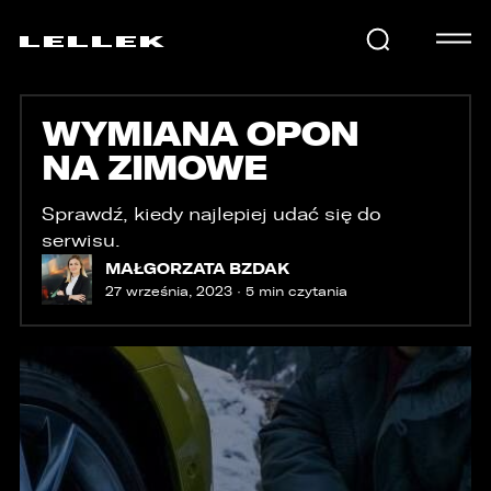
WYMIANA OPON
SAMOCHODY
NA ZIMOWE
KARIERA
Sprawdź, kiedy najlepiej udać się do
serwisu.
MAŁGORZATA BZDAK
27 września, 2023 · 5 min czytania
USŁUGI
AKTUALNOŚCI
E-LELLEK