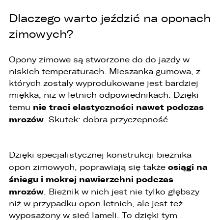
1. Państwa dane będą przechowywane przez
Administratora przez okres nie dłuższy niż
Dlaczego warto jeździć na oponach
wymagają tego przepisy prawa lub do czasu
zimowych?
cofnięcia wcześniej udzielonej przez Państwa
zgody.
2. Posiadają Państwo prawo do żądania od
Opony zimowe są stworzone do do jazdy w
administratora dostępu do danych osobowych,
niskich temperaturach. Mieszanka gumowa, z
ich sprostowania, usunięcia lub ograniczenia
których zostały wyprodukowane jest bardziej
przetwarzania, a także prawo sprzeciwu,
żądania zaprzestania przetwarzania i
miękka, niż w letnich odpowiednikach. Dzięki
przenoszenia danych, jak również prawo do
nie traci elastyczności nawet podczas
temu
cofnięcia zgody w dowolnym momencie bez
mrozów
. Skutek: dobra przyczepność.
wpływu na zgodność z prawem przetwarzania,
którego dokonano na podstawie zgody przed
jej cofnięciem
Dzięki specjalistycznej konstrukcji bieżnika
3. Mają Państwo prawo do wniesienia skargi do
Prezesa Urzędu Ochrony Danych Osobowych
osiągi na
opon zimowych, poprawiają się także
(PUODO) w uzasadnionych przypadkach
śniegu i mokrej nawierzchni podczas
stwierdzenia przetwarzania Państwa danych
mrozów
niezgodnego z prawem.
. Bieżnik w nich jest nie tylko głębszy
niż w przypadku opon letnich, ale jest też
4. Podanie danych osobowych jest
wyposażony w sieć lameli. To dzięki tym
dobrowolne, jednakże Ich brak uniemożliwi