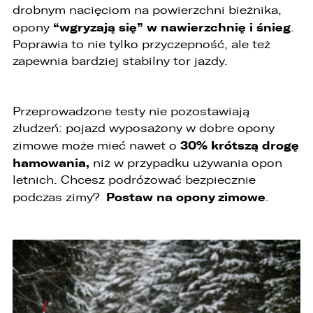
realizację powyższych celów oraz kontakt z
drobnym nacięciom na powierzchni bieżnika,
Państwem.
“wgryzają się” w nawierzchnię i śnieg
opony
.
Poprawia to nie tylko przyczepność, ale też
5. Dane udostępnione przez Państwa nie będą
przetwarzane w sposób zautomatyzowany i nie
zapewnia bardziej stabilny tor jazdy.
będą podlegały profilowaniu.
6. Administrator nie przekazuje danych
osobowych do państwa trzeciego lub
Przeprowadzone testy nie pozostawiają
organizacji międzynarodowej.
złudzeń: pojazd wyposażony w dobre opony
30% krótszą drogę
zimowe może mieć nawet o
hamowania,
niż w przypadku używania opon
letnich. Chcesz podróżować bezpiecznie
Postaw na opony zimowe
podczas zimy?
.