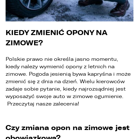
ZASTĄP
EMAIL
ZASTĄP
KIEDY ZMIENIĆ OPONY NA
SKOPIUJ LINK
ZIMOWE?
Polskie prawo nie określa jasno momentu,
kiedy należy wymienić opony z letnich na
zimowe. Pogoda jesienią bywa kapryśna i może
zmienić się z dnia na dzień. Wielu kierowców
zadaje sobie pytanie, kiedy najrozsądniej jest
wyposażyć swoje auto w zimowe ogumienie.
Przeczytaj nasze zalecenia!
Czy zmiana opon na zimowe jest
obowiązkowa?