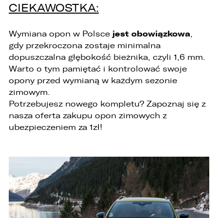
CIEKAWOSTKA:
jest obowiązkowa
Wymiana opon w Polsce
,
gdy przekroczona zostaje minimalna
dopuszczalna głębokość bieżnika, czyli 1,6 mm.
Warto o tym pamiętać i kontrolować swoje
opony przed wymianą w każdym sezonie
zimowym.
Potrzebujesz nowego kompletu? Zapoznaj się z
W związku z realizacją wymogów
nasza oferta zakupu opon zimowych z
Rozporządzenia Parlamentu Europejskiego i
Rady (UE) 2016/679 z dnia 27 kwietnia 2016 r. w
ubezpieczeniem za 1zł!
sprawie ochrony osób fizycznych w związku z
przetwarzaniem danych osobowych i w sprawie
swobodnego przepływu takich danych oraz
uchylenia dyrektywy 95/46/WE (ogólne
rozporządzenie o ochronie danych „RODO”),
informujemy o zasadach przetwarzania
Państwa danych osobowych oraz o
przysługujących Państwu prawach z tym
związanych.