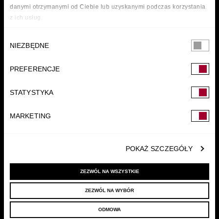
danymi otrzymanymi od Ciebie lub uzyskanymi podczas korzystania
z ich usług.
Wybór
NIEZBĘDNE
zgody
PREFERENCJE
FUNDACJA
STATYSTYKA
MARKETING
POKAŻ SZCZEGÓŁY
ZEZWÓL NA WSZYSTKIE
ZEZWÓL NA WYBÓR
© 2022 LELLEK.PL
|
POLITYKA PRYWATNOŚCI
ODMOWA