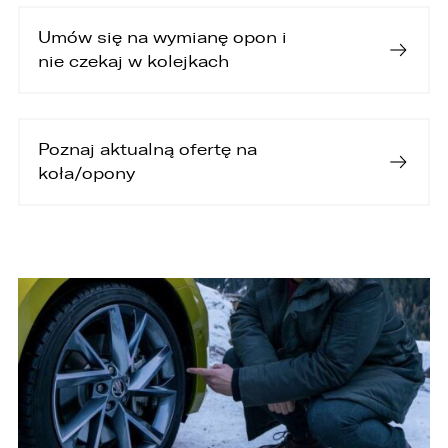
Umów się na wymianę opon i
nie czekaj w kolejkach
Poznaj aktualną ofertę na
koła/opony
PORÓWNYWARKA JEST PEŁNA!
UDOSTĘPNIANIE
W porównywarce mogą znajdować się
Wybierz gdzie chcesz udostępnić ofertę.
jednocześnie trzy samochody.
Wybierz samochód, który mamy zastąpić
FACEBOOK
Audi Q7 45 TDI quattro.
ZASTĄP
WHATSAPP