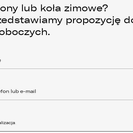
ony lub koła zimowe?
zedstawiamy propozycję d
roboczych.
lizacja