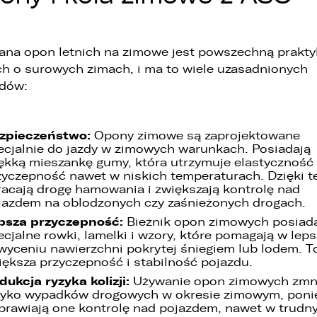
1. LELLEK sp. z o.o. ul. Opolska 2c 45-960 Opole,
2. LELLEK Gliwice sp. z o.o. ul. Portowa 2 44-100 Gliwice,
3. LELLEK Koźle sp. z o.o. ul. B. Chrobrego 25 47-200 Kędzierzyn- Koźle,
na opon letnich na zimowe jest powszechną prakty
4. LELLEK Katowice sp. z o.o. Oddział w Katowicach ul. T. Kościuszki 328 40-
ch o surowych zimach, i ma to wiele uzasadnionych
608 Katowice,
5. 3L.PL. z o.o. ul. Opolska 2c 45-960 Opole.
dów:
. Kontakt z Inspektorem Ochrony Danych -
iod@lellek.com.pl
zpieczeństwo:
. Numer telefonu – Biuro Obsługi Klienta: 801 535 535.
Opony zimowe są zaprojektowane
ecjalnie do jazdy w zimowych warunkach. Posiadają
. Państwa dane osobowe przetwarzane będą w celu:
ękką mieszankę gumy, która utrzymuje elastyczność 
zyczepność nawet w niskich temperaturach. Dzięki 
1. podniesienia bezpieczeństwa i rzetelności obsługi klienta,
racają drogę hamowania i zwiększają kontrolę nad
jazdem na oblodzonych czy zaśnieżonych drogach.
2. przygotowania oferty;
psza przyczepność:
Bieżnik opon zimowych posiad
ecjalne rowki, lamelki i wzory, które pomagają w lep
3. weryfikacji możliwości zawarcia umowy,
wyceniu nawierzchni pokrytej śniegiem lub lodem. T
iększa przyczepność i stabilność pojazdu.
4. realizacji usług,
dukcja ryzyka kolizji:
Używanie opon zimowych zmni
5. obsługi zgłoszeń i udzielania odpowiedzi na zgłoszenia.
zyko wypadków drogowych w okresie zimowym, pon
prawiają one kontrolę nad pojazdem, nawet w trudn
. Odbiorcami Państwa danych osobowych będą: