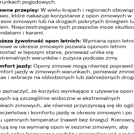
runkach pogodowych.
1. wyłącznie podmioty uprawnione do uzyskania danych osobowych na
awne przepisy:
W wielu krajach i regionach obowiąz
podstawie przepisów prawa,
awo, które nakazuje korzystanie z opon zimowych w
resie zimowym lub na drogach pokrytych śniegiem l
2. osoby upoważnione przez Administratora do przetwarzania danych w
dem. Nieprzestrzeganie tych przepisów może skutk
ramach wykonywania swoich obowiązków służbowych,
ndatami i karami.
uższa żywotność opon letnich:
Wymiana opon letni
3. podmioty, którym Administrator zleca wykonanie czynności, z którymi wiąż
mowe w okresie zimowym pozwala oponom letnim
się konieczność przetwarzania danych (podmioty przetwarzające).
zostać w lepszym stanie, ponieważ unika się
stremalnych warunków i zużycia podczas zimy.
. Państwa dane będą przechowywane przez Administratora przez okre
ie dłuższy niż wymagają tego przepisy prawa lub do czasu cofnięcia
mfort jazdy:
Opony zimowe mogą również poprawić
cześniej udzielonej przez Państwa zgody.
mfort jazdy w zimowych warunkach, ponieważ zmnie
łas i wibracje na oblodzonych lub zaśnieżonych drog
. Posiadają Państwo prawo do żądania od administratora dostępu do
OSTĘPNIANIE
anych osobowych, ich sprostowania, usunięcia lub ograniczenia
rzetwarzania, a także prawo sprzeciwu, żądania zaprzestania
 zaznaczyć, że korzyści wynikające z używania opon
PORÓWNYWARKA JEST PEŁNA!
rz gdzie chcesz udostępnić ofertę.
rzetwarzania i przenoszenia danych, jak również prawo do cofnięcia
ych są szczególnie widoczne w ekstremalnych
gody w dowolnym momencie bez wpływu na zgodność z prawem
W porównywarce mogą znajdować się jednocześnie trzy samochody.
kach zimowych, ale również przyczyniają się do ogó
rzetwarzania, którego dokonano na podstawie zgody przed jej
FACEBOOK
ofnięciem
Wybierz samochód, który mamy zastąpić
Audi Q7 45 TDI quattro.
eczeństwa i komfortu jazdy w okresie zimowym i po
u ujemnych temperatur (nawet bez śniegu). Kierowc
. Mają Państwo prawo do wniesienia skargi do Prezesa Urzędu
ują się na wymianę opon w sezonie zimowym, aby
chrony Danych Osobowych (PUODO) w uzasadnionych przypadkach
ZASTĄP
twierdzenia przetwarzania Państwa danych niezgodnego z prawem.