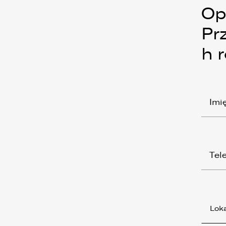
Op
Pr
h 
Loka