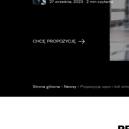
OPOL
Sprawdzenie samochodu
27 września, 2023 · 2 min czytania
Wrocław
Funda
ZOBACZ WSZYSTKIE
Sopot
Kędzierzyn-Koźle
Bytom
CHCĘ PROPOZYCJĘ
Strona główna
-
Newsy
-
Propozycja opon i kół zi
P