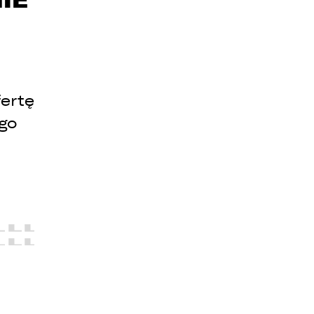
O
ertę
ego
e