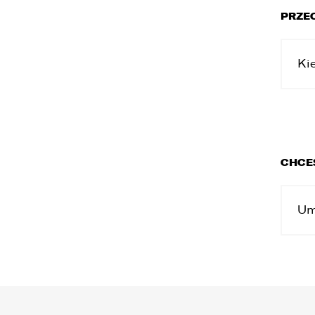
PRZEC
Ki
CHCE
Um