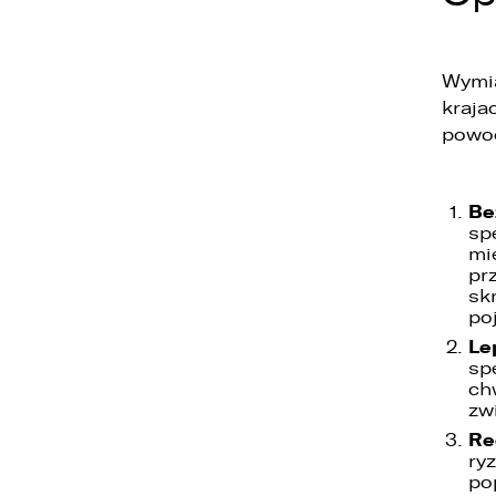
Wymia
kraja
powo
1
Be
2
sp
3
mi
pr
sk
po
Le
sp
ch
zw
Re
ry
po
1