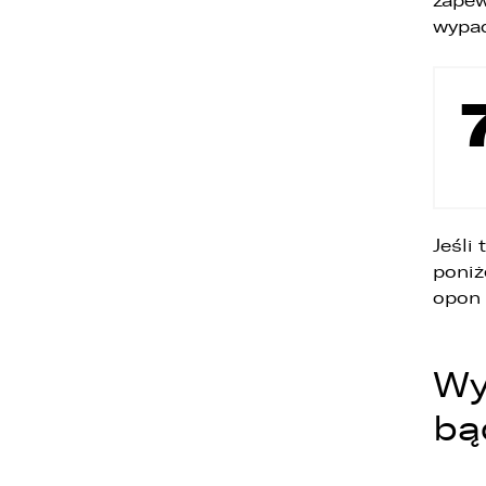
zapew
wypa
4
u
5
z
6
t
Jeśli
poniż
opon 
Wy
bą