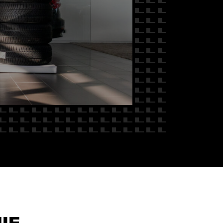
 NAS
IE