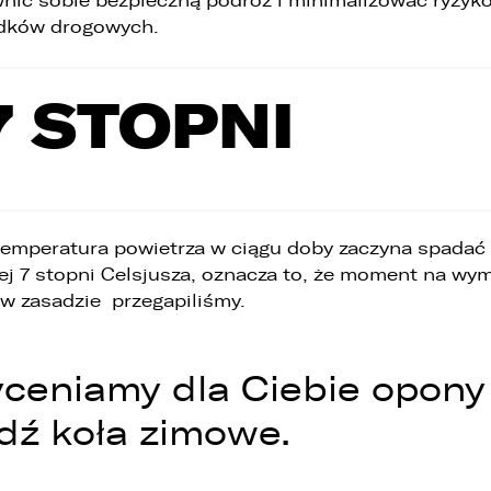
nić sobie bezpieczną podróż i minimalizować ryzyk
WHATSAPP
dków drogowych.
. Podanie danych osobowych jest dobrowolne, jednakże Ich brak
niemożliwi realizację powyższych celów oraz kontakt z Państwem.
ZASTĄP
. Dane udostępnione przez Państwa nie będą przetwarzane w sposób
7 STOPNI
EMAIL
automatyzowany i nie będą podlegały profilowaniu.
. Administrator nie przekazuje danych osobowych do państwa
rzeciego lub organizacji międzynarodowej.
ZASTĄP
SKOPIUJ LINK
 temperatura powietrza w ciągu doby zaczyna spadać
ej 7 stopni Celsjusza, oznacza to, że moment na wy
w zasadzie przegapiliśmy.
ceniamy dla Ciebie opony
dź koła zimowe.