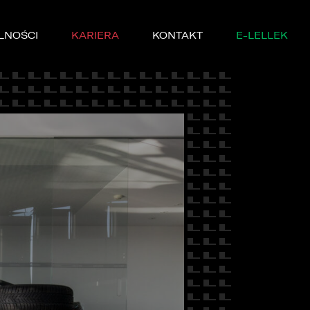
LNOŚCI
KARIERA
KONTAKT
E-LELLEK
MARKI
SERWISIE
YCZNE
DĘ PRÓBNĄ