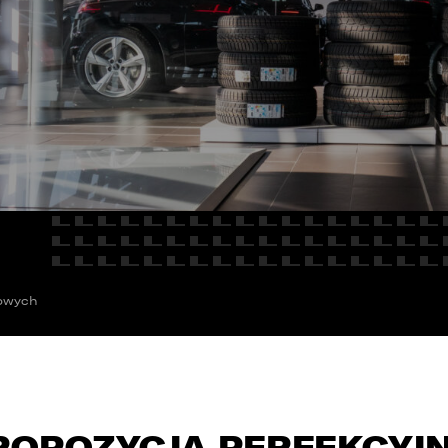
E
Kredyty
cja
Car detailing
Fakturatka
NAPISZ DO
Stacja kontroli pojazdów
Ubezpieczenia
Serwis mechaniczny
Sprawdzenie samochodu
mowych
ROPOZYCJA PERFEKCYJN