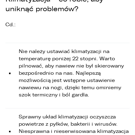
danych osobowych na podstawie przepisów
prawa,
uniknąć problemów?
2. osoby upoważnione przez Administratora do
przetwarzania danych w ramach wykonywania
Cd.:
swoich obowiązków służbowych,
3. podmioty, którym Administrator zleca
wykonanie czynności, z którymi wiąże się
konieczność przetwarzania danych (podmioty
Nie należy ustawiać klimatyzacji na
przetwarzające).
temperaturę poniżej 22 stopni. Warto
pilnować, aby nawiew nie był skierowany
1. Państwa dane będą przechowywane przez
Administratora przez okres nie dłuższy niż
bezpośrednio na nas. Najlepszą
wymagają tego przepisy prawa lub do czasu
możliwością jest wstępne ustawienie
cofnięcia wcześniej udzielonej przez Państwa
nawiewu na nogi, dzięki temu ominiemy
zgody.
szok termiczny i ból gardła.
2. Posiadają Państwo prawo do żądania od
administratora dostępu do danych osobowych,
ich sprostowania, usunięcia lub ograniczenia
przetwarzania, a także prawo sprzeciwu,
Sprawny układ klimatyzacji oczyszcza
żądania zaprzestania przetwarzania i
powietrze z pyłków, bakterii i wirusów.
przenoszenia danych, jak również prawo do
cofnięcia zgody w dowolnym momencie bez
Niesprawna i nieserwisowana klimatyzacja