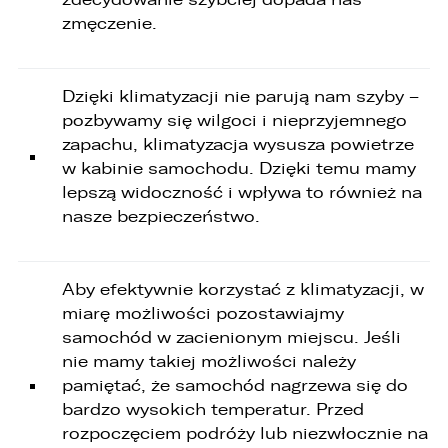
Rady (UE) 2016/679 z dnia 27 kwietnia 2016 r. w
zmęczenie.
sprawie ochrony osób fizycznych w związku z
przetwarzaniem danych osobowych i w sprawie
swobodnego przepływu takich danych oraz
uchylenia dyrektywy 95/46/WE (ogólne
Dzięki klimatyzacji nie parują nam szyby –
rozporządzenie o ochronie danych „RODO”),
pozbywamy się wilgoci i nieprzyjemnego
informujemy o zasadach przetwarzania
Państwa danych osobowych oraz o
zapachu, klimatyzacja wysusza powietrze
przysługujących Państwu prawach z tym
w kabinie samochodu. Dzięki temu mamy
związanych.
lepszą widoczność i wpływa to również na
1. Współadministratorami danych osobowych
nasze bezpieczeństwo.
są:
1. LELLEK sp. z o.o. ul. Opolska 2c 45-960 Opole,
2. LELLEK Gliwice sp. z o.o. ul. Portowa 2 44-100
Aby efektywnie korzystać z klimatyzacji, w
Gliwice,
miarę możliwości pozostawiajmy
3. LELLEK Koźle sp. z o.o. ul. B. Chrobrego 25 47-
samochód w zacienionym miejscu. Jeśli
200 Kędzierzyn- Koźle,
4. LELLEK Katowice sp. z o.o. Oddział w
nie mamy takiej możliwości należy
Katowicach ul. T. Kościuszki 328 40-608
pamiętać, że samochód nagrzewa się do
Katowice,
bardzo wysokich temperatur. Przed
5. 3L.PL. z o.o. ul. Opolska 2c 45-960 Opole.
rozpoczęciem podróży lub niezwłocznie na
1. Kontakt z Inspektorem Ochrony Danych -