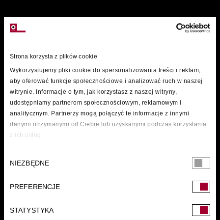
MARKI
Strona korzysta z plików cookie
Wykorzystujemy pliki cookie do spersonalizowania treści i reklam,
aby oferować funkcje społecznościowe i analizować ruch w naszej
witrynie. Informacje o tym, jak korzystasz z naszej witryny,
udostępniamy partnerom społecznościowym, reklamowym i
analitycznym. Partnerzy mogą połączyć te informacje z innymi
danymi otrzymanymi od Ciebie lub uzyskanymi podczas korzystania
z ich usług.
Wybór
NIEZBĘDNE
zgody
PREFERENCJE
FUNDACJA
STATYSTYKA