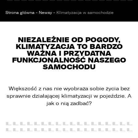
Strona główna
-
Newsy
-
Klimatyzacja w samochodzie
NIEZALEŻNIE OD POGODY,
KLIMATYZACJA TO BARDZO
WAŻNA I PRZYDATNA
FUNKCJONALNOŚĆ NASZEGO
SAMOCHODU
Większość z nas nie wyobraża sobie życia bez
PORÓWNYWARKA JEST PEŁNA!
UDOSTĘPNIANIE
sprawnie działającej klimatyzacji w pojeździe. A
W porównywarce mogą znajdować się
Wybierz gdzie chcesz udostępnić ofertę.
jak o nią zadbać?
jednocześnie trzy samochody.
Wybierz samochód, który mamy zastąpić
FACEBOOK
Audi Q7 45 TDI quattro.