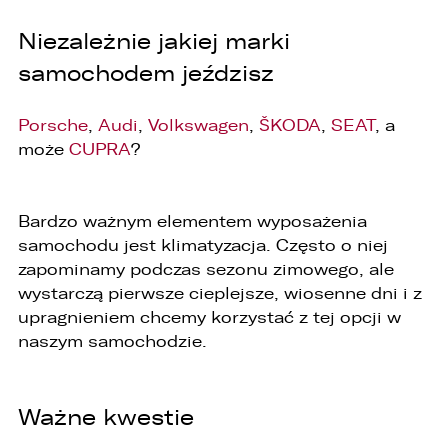
ZASTĄP
WHATSAPP
Niezależnie jakiej marki
samochodem jeździsz
ZASTĄP
EMAIL
Porsche
,
Audi
,
Volkswagen
,
ŠKODA
,
SEAT
, a
może
CUPRA
?
ZASTĄP
SKOPIUJ LINK
Bardzo ważnym elementem wyposażenia
samochodu jest klimatyzacja. Często o niej
zapominamy podczas sezonu zimowego, ale
wystarczą pierwsze cieplejsze, wiosenne dni i z
upragnieniem chcemy korzystać z tej opcji w
naszym samochodzie.
Ważne kwestie