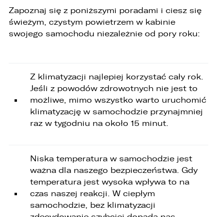
Zapoznaj się z poniższymi poradami i ciesz się
świeżym, czystym powietrzem w kabinie
swojego samochodu niezależnie od pory roku:
Z klimatyzacji najlepiej korzystać cały rok.
Jeśli z powodów zdrowotnych nie jest to
możliwe, mimo wszystko warto uruchomić
klimatyzację w samochodzie przynajmniej
raz w tygodniu na około 15 minut.
Niska temperatura w samochodzie jest
ważna dla naszego bezpieczeństwa. Gdy
temperatura jest wysoka wpływa to na
czas naszej reakcji. W ciepłym
samochodzie, bez klimatyzacji
W związku z realizacją wymogów
Rozporządzenia Parlamentu Europejskiego i
zdecydowanie szybciej dopada nas