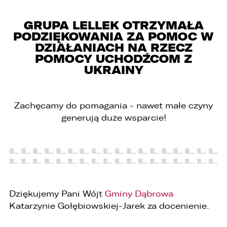
EMAIL
GRUPA LELLEK OTRZYMAŁA
PODZIĘKOWANIA ZA POMOC W
ZASTĄP
DZIAŁANIACH NA RZECZ
SKOPIUJ LINK
POMOCY UCHODŹCOM Z
UKRAINY
Zachęcamy do pomagania - nawet małe czyny
generują duże wsparcie!
W związku z realizacją wymogów
Rozporządzenia Parlamentu Europejskiego i
Rady (UE) 2016/679 z dnia 27 kwietnia 2016 r. w
sprawie ochrony osób fizycznych w związku z
przetwarzaniem danych osobowych i w sprawie
swobodnego przepływu takich danych oraz
Dziękujemy Pani Wójt
Gminy Dąbrowa
uchylenia dyrektywy 95/46/WE (ogólne
Katarzynie Gołębiowskiej-Jarek za docenienie.
rozporządzenie o ochronie danych „RODO”),
informujemy o zasadach przetwarzania