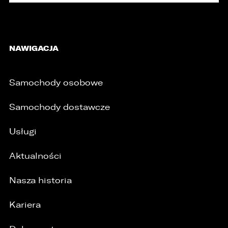
niezgodnego z prawem.
4. Podanie danych osobowych jest
dobrowolne, jednakże Ich brak uniemożliwi
realizację powyższych celów oraz kontakt z
NAWIGACJA
Państwem.
5. Dane udostępnione przez Państwa nie będą
przetwarzane w sposób zautomatyzowany i nie
Samochody osobowe
będą podlegały profilowaniu.
6. Administrator nie przekazuje danych
Samochody dostawcze
osobowych do państwa trzeciego lub
organizacji międzynarodowej.
Usługi
Aktualności
Nasza historia
Kariera