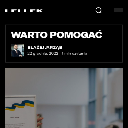
WARTO POMOGAĆ
SAMOCHODY
BŁAŻEJ JARZĄB
22 grudnia, 2022 · 1 min czytania
KARIERA
USŁUGI
AKTUALNOŚCI
E-LELLEK