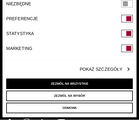
NIEZBĘDNE
zgody
PREFERENCJE
FUNDACJA
STATYSTYKA
MARKETING
POKAŻ SZCZEGÓŁY
ZEZWÓL NA WSZYSTKIE
ZEZWÓL NA WYBÓR
© 2022 LELLEK.PL
|
POLITYKA PRYWATNOŚCI
ODMOWA