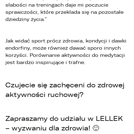
dobrowolne, jednakże Ich brak uniemożliwi
słabości na treningach daje mi poczucie
realizację powyższych celów oraz kontakt z
sprawczości, które przekłada się na pozostałe
Państwem.
dziedziny życia.”
5. Dane udostępnione przez Państwa nie będą
przetwarzane w sposób zautomatyzowany i nie
będą podlegały profilowaniu.
Jak widać sport prócz zdrowia, kondycji i dawki
6. Administrator nie przekazuje danych
endorfiny, może również dawać sporo innych
osobowych do państwa trzeciego lub
korzyści. Porównanie aktywności do medytacji
organizacji międzynarodowej.
jest bardzo inspirujące i trafne.
Czujecie się zachęceni do zdrowej
aktywności ruchowej?
Zapraszamy do udziału w LELLEK
– wyzwaniu dla zdrowia! 🙂