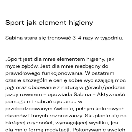
1. Państwa dane będą przechowywane przez
Administratora przez okres nie dłuższy niż
wymagają tego przepisy prawa lub do czasu
Sport jak element higieny
cofnięcia wcześniej udzielonej przez Państwa
zgody.
Sabina stara się trenować 3-4 razy w tygodniu.
2. Posiadają Państwo prawo do żądania od
administratora dostępu do danych osobowych,
ich sprostowania, usunięcia lub ograniczenia
przetwarzania, a także prawo sprzeciwu,
„Sport jest dla mnie elementem higieny, jak
żądania zaprzestania przetwarzania i
mycie zębów. Jest dla mnie niezbędny do
przenoszenia danych, jak również prawo do
cofnięcia zgody w dowolnym momencie bez
prawidłowego funkcjonowania. W ostatnim
wpływu na zgodność z prawem przetwarzania,
czasie szczególnie cenię sobie wyciszającą moc
którego dokonano na podstawie zgody przed
jogi oraz obcowanie z naturą w górach/podczas
jej cofnięciem
jazdy rowerem – opowiada Sabina – Aktywność
3. Mają Państwo prawo do wniesienia skargi do
pomaga mi nabrać dystansu w
Prezesa Urzędu Ochrony Danych Osobowych
przebodźcowanym świecie, pełnym kolorowych
(PUODO) w uzasadnionych przypadkach
stwierdzenia przetwarzania Państwa danych
ekranów i innych rozpraszaczy. Skupianie się na
niezgodnego z prawem.
bieżącej czynności, wymagającej wysiłku, jest
dla mnie formą medytacji. Pokonywanie swoich
4. Podanie danych osobowych jest