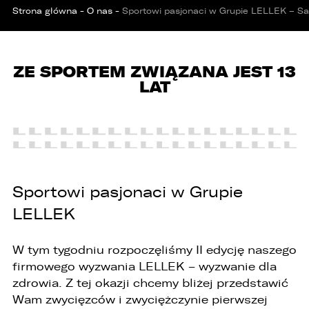
Strona główna
-
O nas
-
Sportowi pasjonaci w Grupie LELLEK – Sa
ZE SPORTEM ZWIĄZANA JEST 13
LAT
PORÓWNYWARKA JEST PEŁNA!
UDOSTĘPNIANIE
W porównywarce mogą znajdować się
Wybierz gdzie chcesz udostępnić ofertę.
jednocześnie trzy samochody.
Sportowi pasjonaci w Grupie
Wybierz samochód, który mamy zastąpić
FACEBOOK
Audi Q7 45 TDI quattro.
LELLEK
ZASTĄP
W tym tygodniu rozpoczęliśmy II edycję naszego
WHATSAPP
firmowego wyzwania LELLEK – wyzwanie dla
zdrowia. Z tej okazji chcemy bliżej przedstawić
Wam zwycięzców i zwyciężczynie pierwszej
ZASTĄP