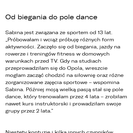
Od biegania do pole dance
Sabina jest związana ze sportem od 13 lat.
„Próbowałam i wciąż próbuję różnych form
aktywności. Zaczęło się od biegania, jazdy na
rowerze i treningów fitness w domowych
warunkach przed TV. Gdy na studiach
przeprowadziłam się do Opola, wreszcie
W związku z realizacją wymogów
mogłam zacząć chodzić na siłownię oraz różne
Rozporządzenia Parlamentu Europejskiego i
Rady (UE) 2016/679 z dnia 27 kwietnia 2016 r. w
zorganizowane zajęcia sportowe – wspomina
sprawie ochrony osób fizycznych w związku z
Sabina. Później moją wielką pasją stał się pole
przetwarzaniem danych osobowych i w sprawie
dance, który trenowałam przez 4 lata – zrobiłam
swobodnego przepływu takich danych oraz
uchylenia dyrektywy 95/46/WE (ogólne
nawet kurs instruktorski i prowadziłam swoje
rozporządzenie o ochronie danych „RODO”),
grupy przez 2 lata.”
informujemy o zasadach przetwarzania
Państwa danych osobowych oraz o
przysługujących Państwu prawach z tym
związanych.
Niestety kontuzje i kilka innych czynników