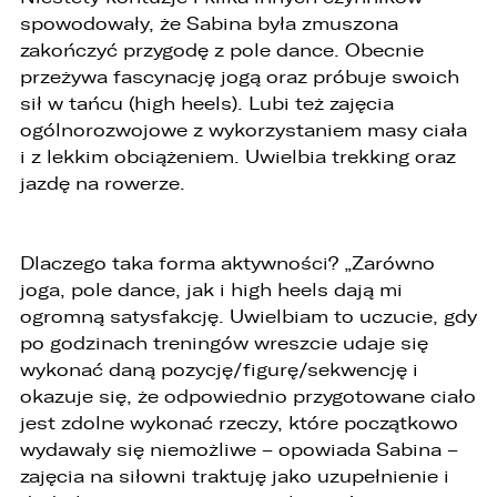
spowodowały, że Sabina była zmuszona
1. Współadministratorami danych osobowych
są:
zakończyć przygodę z pole dance. Obecnie
przeżywa fascynację jogą oraz próbuje swoich
1. LELLEK sp. z o.o. ul. Opolska 2c 45-960 Opole,
sił w tańcu (high heels). Lubi też zajęcia
2. LELLEK Gliwice sp. z o.o. ul. Portowa 2 44-100
Gliwice,
ogólnorozwojowe z wykorzystaniem masy ciała
3. LELLEK Koźle sp. z o.o. ul. B. Chrobrego 25 47-
i z lekkim obciążeniem. Uwielbia trekking oraz
200 Kędzierzyn- Koźle,
jazdę na rowerze.
4. LELLEK Katowice sp. z o.o. Oddział w
Katowicach ul. T. Kościuszki 328 40-608
Katowice,
5. 3L.PL. z o.o. ul. Opolska 2c 45-960 Opole.
Dlaczego taka forma aktywności? „Zarówno
1. Kontakt z Inspektorem Ochrony Danych -
joga, pole dance, jak i high heels dają mi
iod@lellek.com.pl
ogromną satysfakcję. Uwielbiam to uczucie, gdy
po godzinach treningów wreszcie udaje się
2. Numer telefonu – Biuro Obsługi Klienta: 801
535 535.
wykonać daną pozycję/figurę/sekwencję i
okazuje się, że odpowiednio przygotowane ciało
3. Państwa dane osobowe przetwarzane będą
jest zdolne wykonać rzeczy, które początkowo
w celu:
wydawały się niemożliwe – opowiada Sabina –
1. podniesienia bezpieczeństwa i rzetelności
zajęcia na siłowni traktuję jako uzupełnienie i
obsługi klienta,