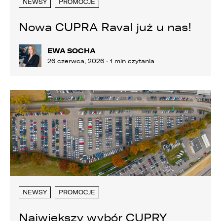
NEWSY
PROMOCJE
ZASTĄP
WHATSAPP
Nowa CUPRA Raval już u nas!
ZASTĄP
EWA SOCHA
EMAIL
26 czerwca, 2026 · 1 min czytania
ZASTĄP
SKOPIUJ LINK
NEWSY
PROMOCJE
Największy wybór CUPRY