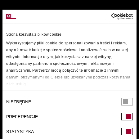
MARKI
Strona korzysta z plików cookie
Wykorzystujemy pliki cookie do spersonalizowania treści i reklam,
aby oferować funkcje społecznościowe i analizować ruch w naszej
witrynie. Informacje o tym, jak korzystasz z naszej witryny,
udostępniamy partnerom społecznościowym, reklamowym i
analitycznym. Partnerzy mogą połączyć te informacje z innymi
danymi otrzymanymi od Ciebie lub uzyskanymi podczas korzystania
z ich usług.
Wybór
NIEZBĘDNE
zgody
PREFERENCJE
FUNDACJA
STATYSTYKA