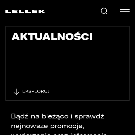
AKTUALNOŚCI
SAMOCHODY
KARIERA
USŁUGI
EKSPLORUJ
AKTUALNOŚCI
Bądź na bieżąco i sprawdź
najnowsze promocje,
E-LELLEK