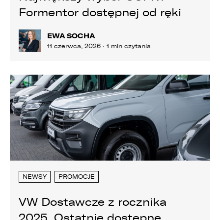
Formentor dostępnej od ręki
EWA SOCHA
11 czerwca, 2026 · 1 min czytania
NEWSY
PROMOCJE
VW Dostawcze z rocznika
W związku z realizacją wymogów
2025. Ostatnie dostępne
Rozporządzenia Parlamentu Europejskiego i