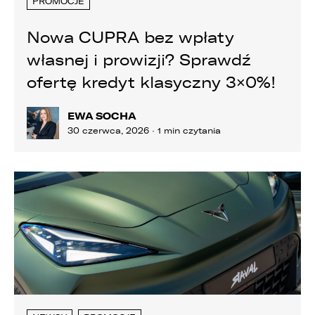
PROMOCJE
Nowa CUPRA bez wpłaty
własnej i prowizji? Sprawdź
ofertę kredyt klasyczny 3×0%!
EWA SOCHA
30 czerwca, 2026 · 1 min czytania
PORÓWNYWARKA JEST PEŁNA!
UDOSTĘPNIANIE
W porównywarce mogą znajdować się
Wybierz gdzie chcesz udostępnić ofertę.
jednocześnie trzy samochody.
Wybierz samochód, który mamy zastąpić
FACEBOOK
Audi Q7 45 TDI quattro.