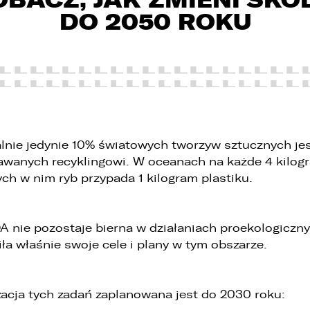
DO 2050 ROKU
lnie jedynie 10% światowych tworzyw sztucznych je
wanych recyklingowi. W oceanach na każde 4 kilog
ych w nim ryb przypada 1 kilogram plastiku.
 związku z realizacją wymogów Rozporządzenia Parlamentu
uropejskiego i Rady (UE) 2016/679 z dnia 27 kwietnia 2016 r. w sprawi
chrony osób fizycznych w związku z przetwarzaniem danych
 nie pozostaje bierna w działaniach proekologiczny
sobowych i w sprawie swobodnego przepływu takich danych oraz
chylenia dyrektywy 95/46/WE (ogólne rozporządzenie o ochronie
iła właśnie swoje cele i plany w tym obszarze.
anych „RODO”), informujemy o zasadach przetwarzania Państwa
anych osobowych oraz o przysługujących Państwu prawach z tym
wiązanych.
zacja tych zadań zaplanowana jest do 2030 roku:
. Współadministratorami danych osobowych są: