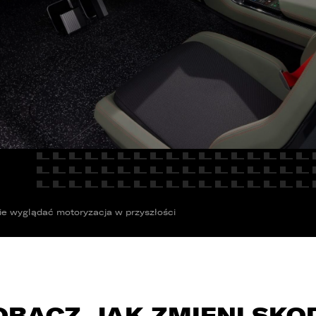
E
Kredyty
cja
Car detailing
Fakturatka
NAPISZ DO
Stacja kontroli pojazdów
Ubezpieczenia
Serwis mechaniczny
Sprawdzenie samochodu
ie wyglądać motoryzacja w przyszłości
OBACZ, JAK ZMIENI SKO