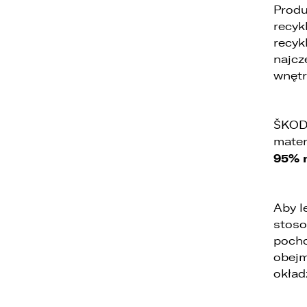
Produ
recyk
recyk
najcz
wnętr
ŠKODA
mater
95% 
Aby l
stoso
pocho
obejm
okład