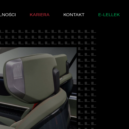
LNOŚCI
KARIERA
KONTAKT
E-LELLEK
MARKI
SERWISIE
YCZNE
DĘ PRÓBNĄ