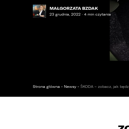
OPOL
Sprawdzenie samochodu
Wrocław
Funda
MAŁGORZATA BZDAK
ZOBACZ WSZYSTKIE
23 grudnia, 2022 · 4 min czytania
Sopot
Kędzierzyn-Koźle
Bytom
Strona główna
-
Newsy
-
ŠKODA – zobacz, jak będz
Z