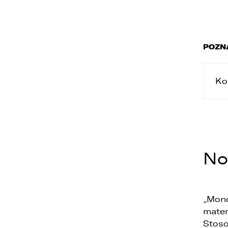
POZN
Ko
No
„Mono
mater
Stoso