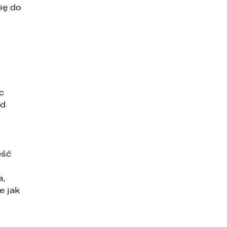
ię do
c
ad
ęść
a,
e jak