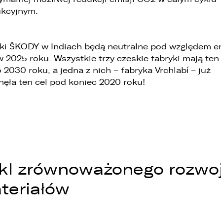
WHATSAPP
kcyjnym.
. Podanie danych osobowych jest dobrowolne, jednakże Ich brak
niemożliwi realizację powyższych celów oraz kontakt z Państwem.
ZASTĄP
. Dane udostępnione przez Państwa nie będą przetwarzane w sposób
EMAIL
ki ŠKODY w Indiach będą neutralne pod względem em
automatyzowany i nie będą podlegały profilowaniu.
 2025 roku. Wszystkie trzy czeskie fabryki mają te
. Administrator nie przekazuje danych osobowych do państwa
o 2030 roku, a jedna z nich – fabryka Vrchlabí – już
rzeciego lub organizacji międzynarodowej.
ZASTĄP
nęła ten cel pod koniec 2020 roku!
SKOPIUJ LINK
kl zrównoważonego rozwo
teriałów