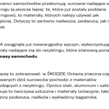
cenci samochodów przekonują: surowce nadające s
lingu (a jeszcze lepiej: te, które już zostały poddane
lingowi), to materiały, których należy używać jak
ęściej. Dotyczy to zarówno nadwozia, podwozia, jak i
za.
 osiągnęła już niewiarygodny wyczyn, wykorzystują
iały nadające się do recyklingu, które stanowią pon
masy samochodu
.
epiej to zobrazować: w ŠKODZIE Octavia znaczna cz
wanych dziś surowców pochodzi z materiałów
dzących z recyklingu. Oprócz stali, aluminium i szkł
uje to tworzywa sztuczne i materiały izolacyjne, taki
ziny podwozia, nadkola i wykładziny bagażnika.