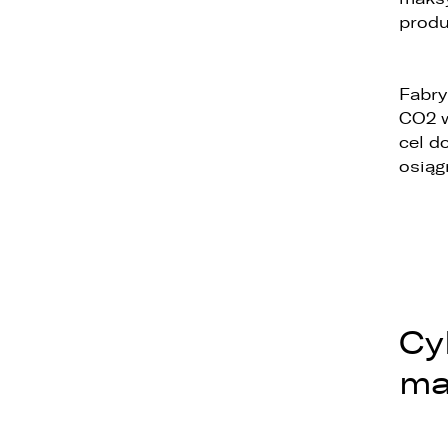
produ
4
u
5
Fabry
z
CO2 w
6
cel d
t
osiąg
Cy
ma