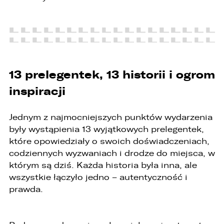
Audi Q7 45 TDI quattro.
ZASTĄP
WHATSAPP
ZASTĄP
13 prelegentek, 13 historii i ogrom
EMAIL
inspiracji
ZASTĄP
Jednym z najmocniejszych punktów wydarzenia
SKOPIUJ LINK
były wystąpienia 13 wyjątkowych prelegentek,
które opowiedziały o swoich doświadczeniach,
codziennych wyzwaniach i drodze do miejsca, w
którym są dziś. Każda historia była inna, ale
wszystkie łączyło jedno – autentyczność i
prawda.