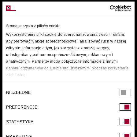
MARKI
Strona korzysta z plików cookie
Wykorzystujemy pliki cookie do spersonalizowania treści i reklam,
aby oferować funkcje społecznościowe i analizować ruch w naszej
witrynie. Informacje o tym, jak korzystasz z naszej witryny,
udostępniamy partnerom społecznościowym, reklamowym i
analitycznym. Partnerzy mogą połączyć te informacje z innymi
danymi otrzymanymi od Ciebie lub uzyskanymi podczas korzystania
z ich usług.
Wybór
NIEZBĘDNE
zgody
PREFERENCJE
FUNDACJA
STATYSTYKA
MARKETING