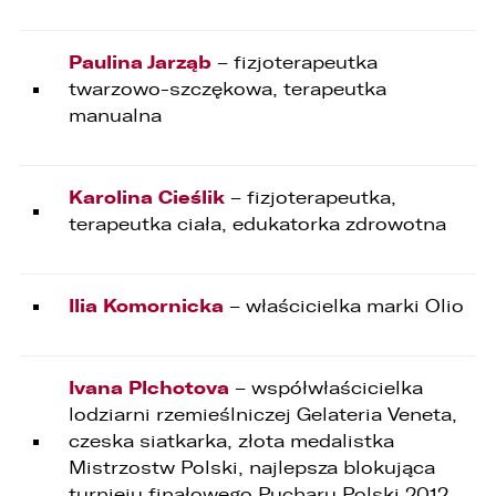
Paulina Jarząb
– fizjoterapeutka
twarzowo-szczękowa, terapeutka
manualna
Karolina Cieślik
– fizjoterapeutka,
terapeutka ciała, edukatorka zdrowotna
Ilia Komornicka
– właścicielka marki Olio
I
vana Plchotova
– współwłaścicielka
lodziarni rzemieślniczej Gelateria Veneta,
czeska siatkarka, złota medalistka
Mistrzostw Polski, najlepsza blokująca
turnieju finałowego Pucharu Polski 2012