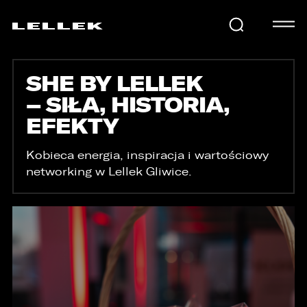
SHE BY LELLEK
SAMOCHODY
– SIŁA, HISTORIA,
EFEKTY
KARIERA
Kobieca energia, inspiracja i wartościowy
networking
w Lellek Gliwice.
USŁUGI
AKTUALNOŚCI
E-LELLEK