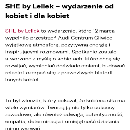
SHE by Lellek – wydarzenie od
kobiet i dla kobiet
SHE by Lellek
to wydarzenie, które 12 marca
wypełniło przestrzeń Audi Centrum Gliwice
wyjątkową atmosferą, pozytywną energią i
inspirującymi rozmowami. Spotkanie zostało
stworzone z myślą o kobietach, które chcą się
rozwijać, wymieniać doświadczeniami, budować
relacje i czerpać siłę z prawdziwych historii
innych kobiet.
To był wieczór, który pokazał, że kobieca siła ma
PORÓWNYWARKA JEST PEŁNA!
UDOSTĘPNIANIE
wiele wymiarów. Tworzą ją nie tylko sukcesy
W porównywarce mogą znajdować się
Wybierz gdzie chcesz udostępnić ofertę.
zawodowe, ale również odwaga, autentyczność,
jednocześnie trzy samochody.
empatia, determinacja i umiejętność działania
Wybierz samochód, który mamy zastąpić
mimo wyzwań.
FACEBOOK