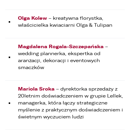
5. 3L.PL. z o.o. ul. Opolska 2c 45-960 Opole.
1. Kontakt z Inspektorem Ochrony Danych -
Olga Kolew
– kreatywna florystka,
iod@lellek.com.pl
właścicielka kwiaciarni Olga & Tulipan
2. Numer telefonu – Biuro Obsługi Klienta: 801
535 535.
Magdalena Rogala-Szczepańska
–
3. Państwa dane osobowe przetwarzane będą
w celu:
wedding plannerka, ekspertka od
aranżacji, dekoracji i eventowych
1. podniesienia bezpieczeństwa i rzetelności
smaczków
obsługi klienta,
2. przygotowania oferty;
Mariola Sroka
– dyrektorka sprzedaży z
3. weryfikacji możliwości zawarcia umowy,
20letnim doświadczeniem w grupie Lellek,
4. realizacji usług,
managerka, która łączy strategiczne
myślenie z praktycznym doświadczeniem i
5. obsługi zgłoszeń i udzielania odpowiedzi na
zgłoszenia.
świetnym wyczuciem ludzi
1. Odbiorcami Państwa danych osobowych