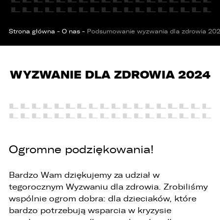
Strona główna
-
O nas
-
Podsumowanie wyzwania dla zdrowia 20
WYZWANIE DLA ZDROWIA 2024
PORÓWNYWARKA JEST PEŁNA!
UDOSTĘPNIANIE
W porównywarce mogą znajdować się
Wybierz gdzie chcesz udostępnić ofertę.
Ogromne podziękowania!
jednocześnie trzy samochody.
Wybierz samochód, który mamy zastąpić
Bardzo Wam dziękujemy za udział w
FACEBOOK
Audi Q7 45 TDI quattro.
tegorocznym Wyzwaniu dla zdrowia. Zrobiliśmy
wspólnie ogrom dobra: dla dzieciaków, które
ZASTĄP
bardzo potrzebują wsparcia w kryzysie
WHATSAPP