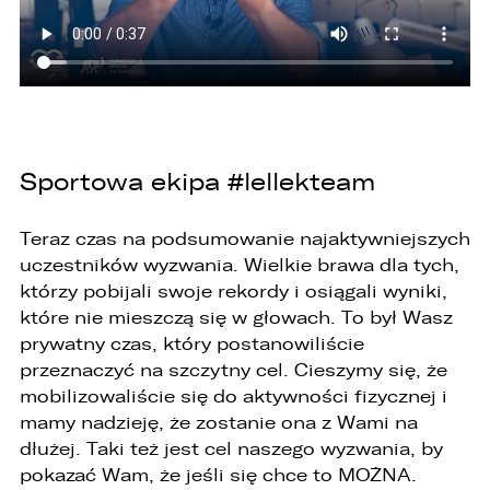
3. Mają Państwo prawo do wniesienia skargi do
Prezesa Urzędu Ochrony Danych Osobowych
(PUODO) w uzasadnionych przypadkach
stwierdzenia przetwarzania Państwa danych
niezgodnego z prawem.
4. Podanie danych osobowych jest
dobrowolne, jednakże Ich brak uniemożliwi
realizację powyższych celów oraz kontakt z
Sportowa ekipa #lellekteam
Państwem.
5. Dane udostępnione przez Państwa nie będą
Teraz czas na podsumowanie najaktywniejszych
przetwarzane w sposób zautomatyzowany i nie
uczestników wyzwania. Wielkie brawa dla tych,
będą podlegały profilowaniu.
którzy pobijali swoje rekordy i osiągali wyniki,
6. Administrator nie przekazuje danych
które nie mieszczą się w głowach. To był Wasz
osobowych do państwa trzeciego lub
prywatny czas, który postanowiliście
organizacji międzynarodowej.
przeznaczyć na szczytny cel. Cieszymy się, że
mobilizowaliście się do aktywności fizycznej i
mamy nadzieję, że zostanie ona z Wami na
dłużej. Taki też jest cel naszego wyzwania, by
pokazać Wam, że jeśli się chce to MOŻNA.