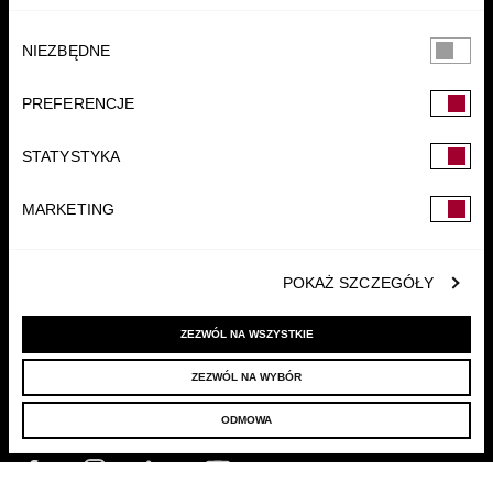
Wybór
NIEZBĘDNE
zgody
PREFERENCJE
FUNDACJA
STATYSTYKA
MARKETING
POKAŻ SZCZEGÓŁY
ZEZWÓL NA WSZYSTKIE
ZEZWÓL NA WYBÓR
© 2022 LELLEK.PL
|
POLITYKA PRYWATNOŚCI
ODMOWA