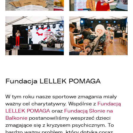
Fundacja LELLEK POMAGA
W tym roku nasze sportowe zmagania miały
ważny cel charytatywny. Wspólnie z
Fundacją
W związku z realizacją wymogów
LELLEK POMAGA
oraz
Fundacją Słonie na
Rozporządzenia Parlamentu Europejskiego i
Balkonie
postanowiliśmy wesprzeć dzieci
Rady (UE) 2016/679 z dnia 27 kwietnia 2016 r. w
sprawie ochrony osób fizycznych w związku z
zmagające się z kryzysem psychicznym. To
przetwarzaniem danych osobowych i w sprawie
bardzo ważny problem, który dotyka coraz