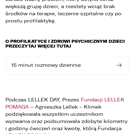
swobodnego przepływu takich danych oraz
większą grupę dzieci, a niestety wciąż brak
uchylenia dyrektywy 95/46/WE (ogólne
rozporządzenie o ochronie danych „RODO”),
środków na terapie, leczenie szpitalne czy po
informujemy o zasadach przetwarzania
prostu profilaktykę.
Państwa danych osobowych oraz o
przysługujących Państwu prawach z tym
związanych.
O PROFILKATYCE I ZDROWI PSYCHICZNYM DZIECI
1. Współadministratorami danych osobowych
PRZECZYTAJ WIĘCEJ TUTAJ
są:
1. LELLEK sp. z o.o. ul. Opolska 2c 45-960 Opole,
15 minut rozmowy dziennie
2. LELLEK Gliwice sp. z o.o. ul. Portowa 2 44-100
Gliwice,
3. LELLEK Koźle sp. z o.o. ul. B. Chrobrego 25 47-
200 Kędzierzyn- Koźle,
4. LELLEK Katowice sp. z o.o. Oddział w
Katowicach ul. T. Kościuszki 328 40-608
Katowice,
Podczas LELLEK DAY, Prezes
Fundacji LELLEK
5. 3L.PL. z o.o. ul. Opolska 2c 45-960 Opole.
POMAGA
– Agnieszka Lellek – Klimek
podziękowała wszystkim uczestnikom
1. Kontakt z Inspektorem Ochrony Danych -
iod@lellek.com.pl
wyzwania oraz podsumowała zdobyte kilometry
i godziny ćwiczeń oraz kwotę, którą Fundacja
2. Numer telefonu – Biuro Obsługi Klienta: 801