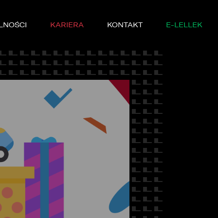
LNOŚCI
KARIERA
KONTAKT
E-LELLEK
MARKI
SERWISIE
YCZNE
DĘ PRÓBNĄ