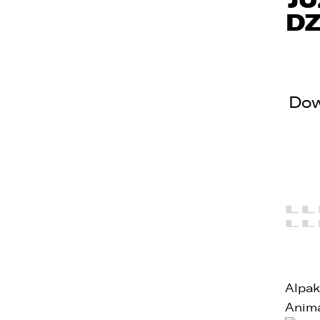
DZ
Dow
W
E
o
o
u
d
d
Alpaki
z
Anima
1