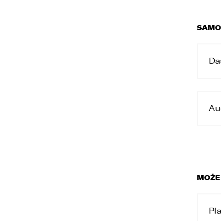
SAMO
Da
Au
MOŻE
Pl