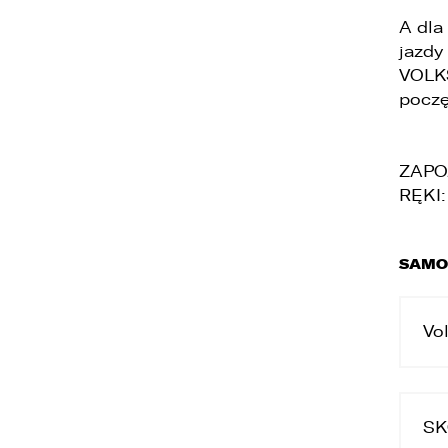
A dla
jazdy
VOLK
poczę
ZAPO
1
RĘKI:
n
w
SAMO
2
UD
d
p
Wybie
p
Vo
z
p
c
3
S
O
s