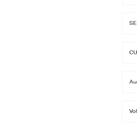
4
u
SE
5
z
6
t
CU
Au
Vo