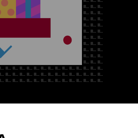
 NAS
A -