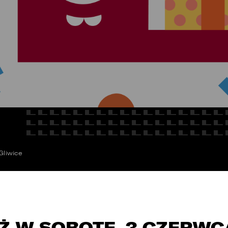
E
Kredyty
cja
Car detailing
Fakturatka
NAPISZ DO
Stacja kontroli pojazdów
Ubezpieczenia
Serwis mechaniczny
Sprawdzenie samochodu
Gliwice
Ż W SOBOTĘ, 3 CZERWC