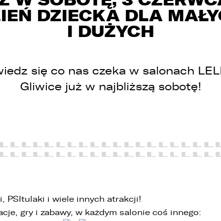
IEŃ DZIECKA DLA MAŁ
I DUŻYCH
iedz się co nas czeka w salonach LE
Gliwice już w najbliższą sobotę!
 związku z realizacją wymogów Rozporządzenia Parlamentu
uropejskiego i Rady (UE) 2016/679 z dnia 27 kwietnia 2016 r. w sprawi
chrony osób fizycznych w związku z przetwarzaniem danych
sobowych i w sprawie swobodnego przepływu takich danych oraz
chylenia dyrektywy 95/46/WE (ogólne rozporządzenie o ochronie
anych „RODO”), informujemy o zasadach przetwarzania Państwa
anych osobowych oraz o przysługujących Państwu prawach z tym
, PSItulaki i wiele innych atrakcji!
wiązanych.
cje, gry i zabawy, w każdym salonie coś innego:
. Współadministratorami danych osobowych są: