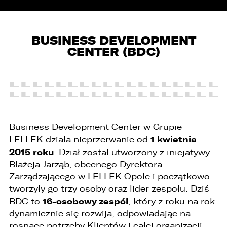
jednocześnie trzy samochody.
Wybierz samochód, który mamy zastąpić
FACEBOOK
Audi Q7 45 TDI quattro.
BUSINESS DEVELOPMENT
CENTER (BDC)
ZASTĄP
WHATSAPP
ZASTĄP
EMAIL
Business Development Center w Grupie
ZASTĄP
1 kwietnia
LELLEK działa nieprzerwanie od
2015 roku
. Dział został utworzony z inicjatywy
SKOPIUJ LINK
Błażeja Jarząb, obecnego Dyrektora
Zarządzającego w LELLEK Opole i początkowo
tworzyły go trzy osoby oraz lider zespołu. Dziś
16-osobowy zespół
BDC to
, który z roku na rok
dynamicznie się rozwija, odpowiadając na
rosnące potrzeby Klientów i całej organizacji.