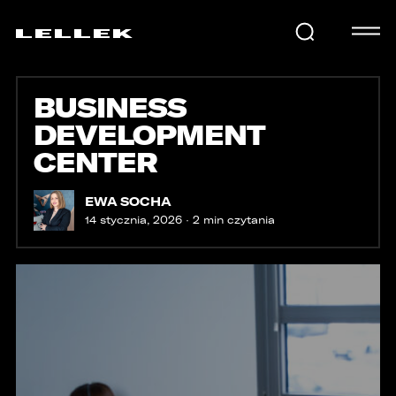
BUSINESS
SAMOCHODY
DEVELOPMENT
CENTER
KARIERA
EWA SOCHA
14 stycznia, 2026 · 2 min czytania
USŁUGI
AKTUALNOŚCI
E-LELLEK