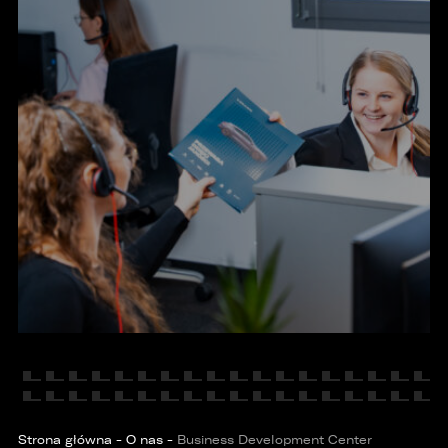
KONTAKT
PORÓWNYWARKA JEST PEŁNA!
UDOSTĘPNIANIE
W porównywarce mogą znajdować się
Wybierz gdzie chcesz udostępnić ofertę.
Strona główna
-
O nas
-
Business Development Center