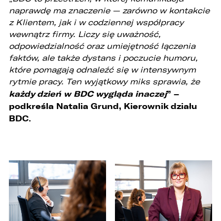
2. przygotowania oferty;
naprawdę ma znaczenie — zarówno w kontakcie
z Klientem, jak i w codziennej współpracy
3. weryfikacji możliwości zawarcia umowy,
wewnątrz firmy. Liczy się uważność,
4. realizacji usług,
odpowiedzialność oraz umiejętność łączenia
faktów, ale także dystans i poczucie humoru,
5. obsługi zgłoszeń i udzielania odpowiedzi na
zgłoszenia.
które pomagają odnaleźć się w intensywnym
rytmie pracy. Ten wyjątkowy miks sprawia, że
1. Odbiorcami Państwa danych osobowych
każdy dzień w BDC wygląda inaczej
” –
będą:
podkreśla Natalia Grund, Kierownik działu
1. wyłącznie podmioty uprawnione do uzyskania
BDC.
danych osobowych na podstawie przepisów
prawa,
2. osoby upoważnione przez Administratora do
przetwarzania danych w ramach wykonywania
swoich obowiązków służbowych,
3. podmioty, którym Administrator zleca
wykonanie czynności, z którymi wiąże się
konieczność przetwarzania danych (podmioty
przetwarzające).