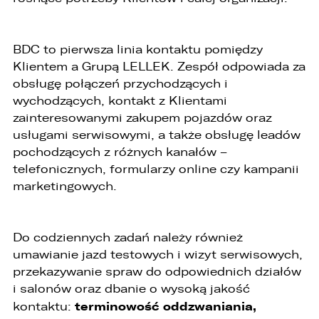
BDC to pierwsza linia kontaktu pomiędzy
Klientem a Grupą LELLEK. Zespół odpowiada za
obsługę połączeń przychodzących i
wychodzących, kontakt z Klientami
zainteresowanymi zakupem pojazdów oraz
usługami serwisowymi, a także obsługę leadów
pochodzących z różnych kanałów –
W związku z realizacją wymogów
telefonicznych, formularzy online czy kampanii
Rozporządzenia Parlamentu Europejskiego i
marketingowych.
Rady (UE) 2016/679 z dnia 27 kwietnia 2016 r. w
sprawie ochrony osób fizycznych w związku z
przetwarzaniem danych osobowych i w sprawie
swobodnego przepływu takich danych oraz
Do codziennych zadań należy również
uchylenia dyrektywy 95/46/WE (ogólne
rozporządzenie o ochronie danych „RODO”),
umawianie jazd testowych i wizyt serwisowych,
informujemy o zasadach przetwarzania
przekazywanie spraw do odpowiednich działów
Państwa danych osobowych oraz o
i salonów oraz dbanie o wysoką jakość
przysługujących Państwu prawach z tym
związanych.
terminowość oddzwaniania,
kontaktu: