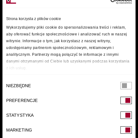
Strona korzysta z plików cookie
Wykorzystujemy pliki cookie do spersonalizowania treści i reklam,
aby oferować funkcje społecznościowe i analizować ruch w naszej
witrynie. Informacje o tym, jak korzystasz z naszej witryny,
udostępniamy partnerom społecznościowym, reklamowym i
analitycznym. Partnerzy mogą połączyć te informacje z innymi
danymi otrzymanymi od Ciebie lub uzyskanymi podczas korzystania
z ich usług.
Wybór
NIEZBĘDNE
zgody
PREFERENCJE
FUNDACJA
STATYSTYKA
MARKETING