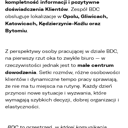
kompletność informacji i pozytywne
1. Współadministratorami danych osobowych
są:
doświadczenia Klientów
. Zespół BDC
Opolu, Gliwicach,
obsługuje lokalizacje w
1. LELLEK sp. z o.o. ul. Opolska 2c 45-960 Opole,
Katowicach, Kędzierzynie-Koźlu oraz
2. LELLEK Gliwice sp. z o.o. ul. Portowa 2 44-100
Gliwice,
Bytomiu
.
3. LELLEK Koźle sp. z o.o. ul. B. Chrobrego 25 47-
200 Kędzierzyn- Koźle,
4. LELLEK Katowice sp. z o.o. Oddział w
Katowicach ul. T. Kościuszki 328 40-608
Z perspektywy osoby pracującej w dziale BDC,
Katowice,
na pierwszy rzut oka to zwykłe biuro — w
5. 3L.PL. z o.o. ul. Opolska 2c 45-960 Opole.
małe centrum
rzeczywistości jednak jest to
1. Kontakt z Inspektorem Ochrony Danych -
dowodzenia
. Setki rozmów, różne osobowości
iod@lellek.com.pl
klientów i dynamiczne tempo pracy sprawiają,
2. Numer telefonu – Biuro Obsługi Klienta: 801
że nie ma tu miejsca na rutynę. Każdy dzień
535 535.
przynosi nowe sytuacje i wyzwania, które
wymagają szybkich decyzji, dobrej organizacji i
3. Państwa dane osobowe przetwarzane będą
w celu:
elastyczności.
1. podniesienia bezpieczeństwa i rzetelności
obsługi klienta,
„
BDC to przestrzeń, w której komunikacja