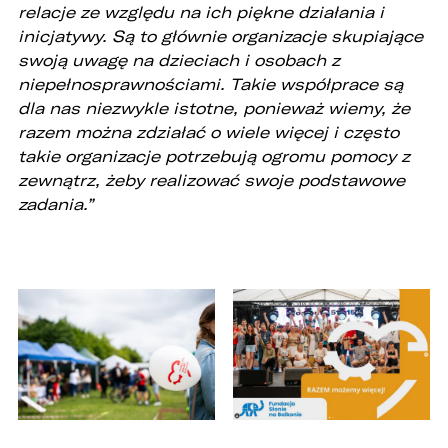
relacje ze względu na ich piękne działania i
inicjatywy. Są to głównie organizacje skupiające
swoją uwagę na dzieciach i osobach z
niepełnosprawnościami. Takie współprace są
dla nas niezwykle istotne, ponieważ wiemy, że
razem można zdziałać o wiele więcej i często
takie organizacje potrzebują ogromu pomocy z
zewnątrz, żeby realizować swoje podstawowe
zadania.”
W związku z realizacją wymogów
Rozporządzenia Parlamentu Europejskiego i
Rady (UE) 2016/679 z dnia 27 kwietnia 2016 r. w