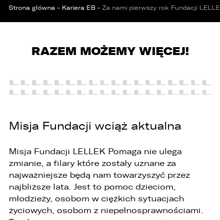
Strona główna
-
Kariera EB
-
Za nami pierwszy rok Fundacji LEL
RAZEM MOŻEMY WIĘCEJ!
Misja Fundacji wciąż aktualna
PORÓWNYWARKA JEST PEŁNA!
UDOSTĘPNIANIE
Misja Fundacji LELLEK Pomaga nie ulega
W porównywarce mogą znajdować się
Wybierz gdzie chcesz udostępnić ofertę.
zmianie, a filary które zostały uznane za
jednocześnie trzy samochody.
najważniejsze będą nam towarzyszyć przez
Wybierz samochód, który mamy zastąpić
FACEBOOK
najbliższe lata. Jest to pomoc dzieciom,
Audi Q7 45 TDI quattro.
młodzieży, osobom w ciężkich sytuacjach
życiowych, osobom z niepełnosprawnościami.
ZASTĄP