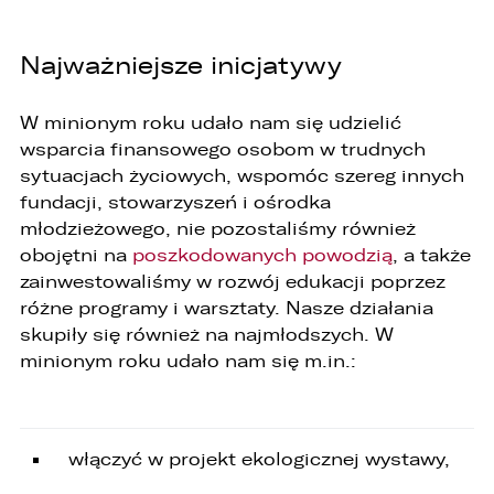
sprawie ochrony osób fizycznych w związku z
przetwarzaniem danych osobowych i w sprawie
swobodnego przepływu takich danych oraz
Najważniejsze inicjatywy
uchylenia dyrektywy 95/46/WE (ogólne
rozporządzenie o ochronie danych „RODO”),
informujemy o zasadach przetwarzania
W minionym roku udało nam się udzielić
Państwa danych osobowych oraz o
przysługujących Państwu prawach z tym
wsparcia finansowego osobom w trudnych
związanych.
sytuacjach życiowych, wspomóc szereg innych
fundacji, stowarzyszeń i ośrodka
1. Współadministratorami danych osobowych
są:
młodzieżowego, nie pozostaliśmy również
obojętni na
poszkodowanych powodzią
, a także
1. LELLEK sp. z o.o. ul. Opolska 2c 45-960 Opole,
zainwestowaliśmy w rozwój edukacji poprzez
2. LELLEK Gliwice sp. z o.o. ul. Portowa 2 44-100
Gliwice,
różne programy i warsztaty. Nasze działania
3. LELLEK Koźle sp. z o.o. ul. B. Chrobrego 25 47-
skupiły się również na najmłodszych. W
200 Kędzierzyn- Koźle,
minionym roku udało nam się m.in.:
4. LELLEK Katowice sp. z o.o. Oddział w
Katowicach ul. T. Kościuszki 328 40-608
Katowice,
5. 3L.PL. z o.o. ul. Opolska 2c 45-960 Opole.
włączyć w projekt ekologicznej wystawy,
1. Kontakt z Inspektorem Ochrony Danych -
iod@lellek.com.pl