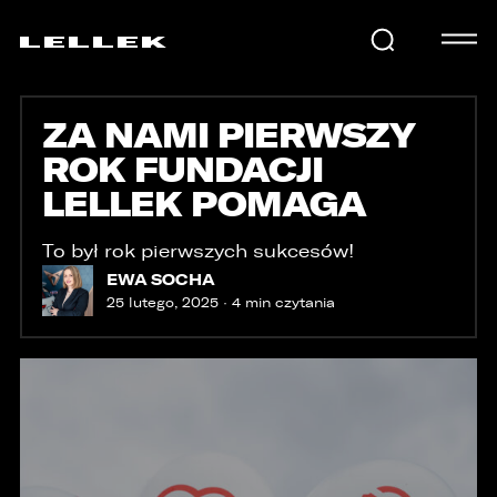
ZA NAMI PIERWSZY
SAMOCHODY
ROK FUNDACJI
LELLEK POMAGA
KARIERA
To był rok pierwszych sukcesów!
EWA SOCHA
USŁUGI
25 lutego, 2025 · 4 min czytania
AKTUALNOŚCI
E-LELLEK