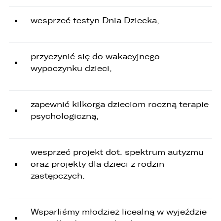
2. Numer telefonu – Biuro Obsługi Klienta: 801
wesprzeć festyn Dnia Dziecka,
535 535.
3. Państwa dane osobowe przetwarzane będą
w celu:
przyczynić się do wakacyjnego
1. podniesienia bezpieczeństwa i rzetelności
wypoczynku dzieci,
obsługi klienta,
2. przygotowania oferty;
zapewnić kilkorga dzieciom roczną terapie
3. weryfikacji możliwości zawarcia umowy,
psychologiczną,
4. realizacji usług,
5. obsługi zgłoszeń i udzielania odpowiedzi na
wesprzeć projekt dot. spektrum autyzmu
zgłoszenia.
oraz projekty dla dzieci z rodzin
1. Odbiorcami Państwa danych osobowych
zastępczych.
będą:
1. wyłącznie podmioty uprawnione do uzyskania
danych osobowych na podstawie przepisów
Wsparliśmy młodzież licealną w wyjeździe
prawa,