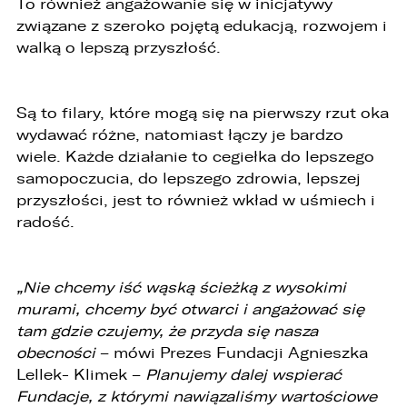
To również angażowanie się w inicjatywy
WHATSAPP
związane z szeroko pojętą edukacją, rozwojem i
walką o lepszą przyszłość.
ZASTĄP
EMAIL
Są to filary, które mogą się na pierwszy rzut oka
wydawać różne, natomiast łączy je bardzo
ZASTĄP
wiele. Każde działanie to cegiełka do lepszego
SKOPIUJ LINK
samopoczucia, do lepszego zdrowia, lepszej
przyszłości, jest to również wkład w uśmiech i
radość.
„Nie chcemy iść wąską ścieżką z wysokimi
murami, chcemy być otwarci i angażować się
tam gdzie czujemy, że przyda się nasza
obecności
– mówi Prezes Fundacji Agnieszka
Lellek- Klimek –
Planujemy dalej wspierać
Fundacje, z którymi nawiązaliśmy wartościowe