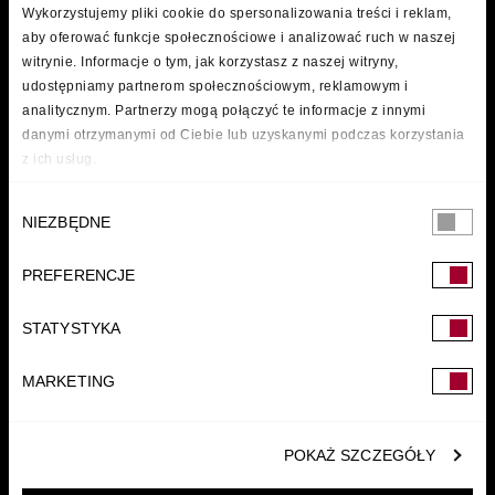
Wykorzystujemy pliki cookie do spersonalizowania treści i reklam,
aby oferować funkcje społecznościowe i analizować ruch w naszej
witrynie. Informacje o tym, jak korzystasz z naszej witryny,
udostępniamy partnerom społecznościowym, reklamowym i
analitycznym. Partnerzy mogą połączyć te informacje z innymi
danymi otrzymanymi od Ciebie lub uzyskanymi podczas korzystania
z ich usług.
Wybór
NIEZBĘDNE
zgody
PREFERENCJE
FUNDACJA
STATYSTYKA
MARKETING
POKAŻ SZCZEGÓŁY