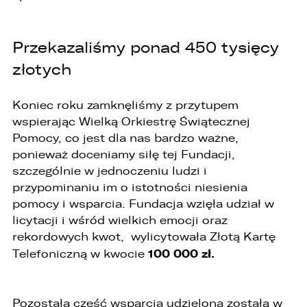
jej cofnięciem
3. Mają Państwo prawo do wniesienia skargi do
Prezesa Urzędu Ochrony Danych Osobowych
Przekazaliśmy ponad 450 tysięcy
(PUODO) w uzasadnionych przypadkach
złotych
stwierdzenia przetwarzania Państwa danych
niezgodnego z prawem.
Koniec roku zamknęliśmy z przytupem
4. Podanie danych osobowych jest
dobrowolne, jednakże Ich brak uniemożliwi
wspierając Wielką Orkiestrę Świątecznej
realizację powyższych celów oraz kontakt z
Pomocy, co jest dla nas bardzo ważne,
Państwem.
ponieważ doceniamy siłę tej Fundacji,
5. Dane udostępnione przez Państwa nie będą
szczególnie w jednoczeniu ludzi i
przetwarzane w sposób zautomatyzowany i nie
przypominaniu im o istotności niesienia
będą podlegały profilowaniu.
pomocy i wsparcia. Fundacja wzięła udział w
6. Administrator nie przekazuje danych
licytacji i wśród wielkich emocji oraz
osobowych do państwa trzeciego lub
rekordowych kwot, wylicytowała Złotą Kartę
organizacji międzynarodowej.
100 000 zł.
Telefoniczną w kwocie
Pozostała część wsparcia udzielona została w