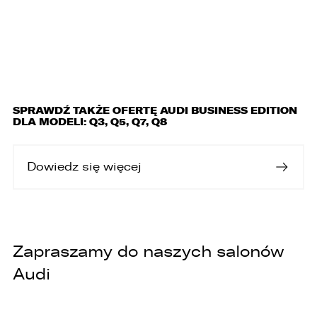
będą podlegały profilowaniu.
6. Administrator nie przekazuje danych
osobowych do państwa trzeciego lub
organizacji międzynarodowej.
SPRAWDŹ TAKŻE OFERTĘ AUDI BUSINESS EDITION
DLA MODELI: Q3, Q5, Q7, Q8
Dowiedz się więcej
Zapraszamy do naszych salonów
Audi