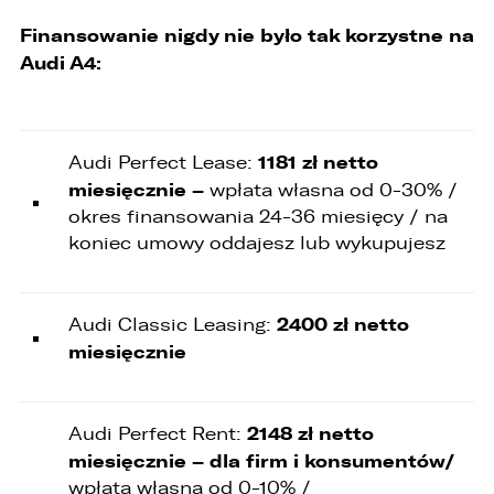
Wybierz samochód, który mamy zastąpić
FACEBOOK
Finansowanie nigdy nie było tak korzystne na
Audi Q7 45 TDI quattro.
Audi A4:
ZASTĄP
WHATSAPP
1181 zł netto
Audi Perfect Lease:
ZASTĄP
miesięcznie –
wpłata własna od 0-30% /
okres finansowania 24-36 miesięcy / na
EMAIL
koniec umowy oddajesz lub wykupujesz
ZASTĄP
SKOPIUJ LINK
2400 zł netto
Audi Classic Leasing:
miesięcznie
2148 zł netto
Audi Perfect Rent:
miesięcznie – dla firm i konsumentów/
wpłata własna od 0-10% /