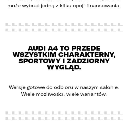
może wybrać jedną z kilku opcji finansowania.
AUDI A4 TO PRZEDE
WSZYSTKIM CHARAKTERNY,
SPORTOWY I ZADZIORNY
WYGLĄD.
Wersje gotowe do odbioru w naszym salonie.
Wiele możliwości, wiele wariantów.
PORÓWNYWARKA JEST PEŁNA!
UDOSTĘPNIANIE
W porównywarce mogą znajdować się
Wybierz gdzie chcesz udostępnić ofertę.
jednocześnie trzy samochody.