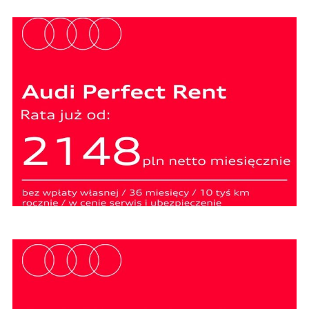
W związku z realizacją wymogów
Rozporządzenia Parlamentu Europejskiego i
Rady (UE) 2016/679 z dnia 27 kwietnia 2016 r. w
sprawie ochrony osób fizycznych w związku z
przetwarzaniem danych osobowych i w sprawie
swobodnego przepływu takich danych oraz
uchylenia dyrektywy 95/46/WE (ogólne
rozporządzenie o ochronie danych „RODO”),
informujemy o zasadach przetwarzania
Państwa danych osobowych oraz o
przysługujących Państwu prawach z tym
związanych.
1. Współadministratorami danych osobowych
są:
1. LELLEK sp. z o.o. ul. Opolska 2c 45-960 Opole,
2. LELLEK Gliwice sp. z o.o. ul. Portowa 2 44-100