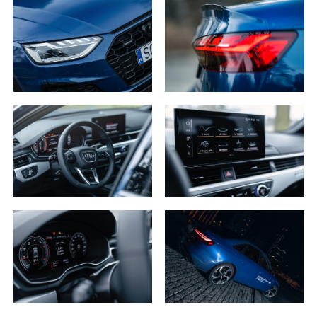
2. Posiadają Państwo prawo do żądania od
administratora dostępu do danych osobowych,
ich sprostowania, usunięcia lub ograniczenia
przetwarzania, a także prawo sprzeciwu,
żądania zaprzestania przetwarzania i
przenoszenia danych, jak również prawo do
cofnięcia zgody w dowolnym momencie bez
wpływu na zgodność z prawem przetwarzania,
którego dokonano na podstawie zgody przed
jej cofnięciem
3. Mają Państwo prawo do wniesienia skargi do
Prezesa Urzędu Ochrony Danych Osobowych
(PUODO) w uzasadnionych przypadkach
stwierdzenia przetwarzania Państwa danych
niezgodnego z prawem.
4. Podanie danych osobowych jest
dobrowolne, jednakże Ich brak uniemożliwi
realizację powyższych celów oraz kontakt z
Państwem.
5. Dane udostępnione przez Państwa nie będą
przetwarzane w sposób zautomatyzowany i nie