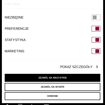
z ich usług.
Wybór
NIEZBĘDNE
zgody
PREFERENCJE
FUNDACJA
STATYSTYKA
MARKETING
POKAŻ SZCZEGÓŁY
ZEZWÓL NA WSZYSTKIE
ZEZWÓL NA WYBÓR
© 2022 LELLEK.PL
|
POLITYKA PRYWATNOŚCI
ODMOWA