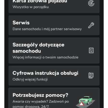
3. Mają Państwo prawo do wniesienia skargi do
Prezesa Urzędu Ochrony Danych Osobowych
(PUODO) w uzasadnionych przypadkach
stwierdzenia przetwarzania Państwa danych
niezgodnego z prawem.
4. Podanie danych osobowych jest
dobrowolne, jednakże Ich brak uniemożliwi
realizację powyższych celów oraz kontakt z
Państwem.
5. Dane udostępnione przez Państwa nie będą
przetwarzane w sposób zautomatyzowany i nie
będą podlegały profilowaniu.
6. Administrator nie przekazuje danych
osobowych do państwa trzeciego lub
organizacji międzynarodowej.