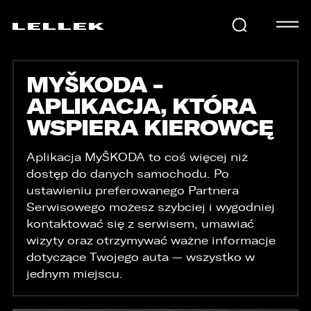
MYŠKODA -
SAMOCHODY
APLIKACJA, KTÓRA
WSPIERA KIEROWCĘ
KARIERA
Aplikacja MyŠKODA to coś więcej niż
dostęp do danych samochodu. Po
USŁUGI
ustawieniu preferowanego Partnera
Serwisowego możesz szybciej i wygodniej
kontaktować się z serwisem, umawiać
wizyty oraz otrzymywać ważne informacje
AKTUALNOŚCI
dotyczące Twojego auta — wszystko w
jednym miejscu.
E-LELLEK