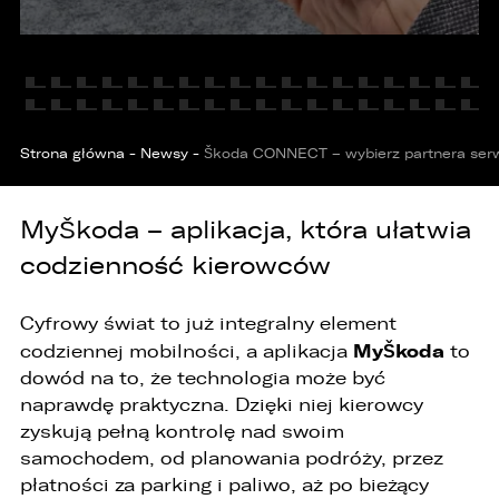
Strona główna
-
Newsy
-
Škoda CONNECT – wybierz partnera ser
MyŠkoda – aplikacja, która ułatwia
codzienność kierowców
Cyfrowy świat to już integralny element
MyŠkoda
codziennej mobilności, a aplikacja
to
dowód na to, że technologia może być
naprawdę praktyczna. Dzięki niej kierowcy
zyskują pełną kontrolę nad swoim
samochodem, od planowania podróży, przez
płatności za parking i paliwo, aż po bieżący