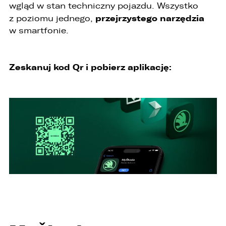
wgląd w stan techniczny pojazdu. Wszystko
przejrzystego narzędzia
z poziomu jednego,
w smartfonie.
Zeskanuj kod Qr i pobierz aplikację:
PORÓWNYWARKA JEST PEŁNA!
UDOSTĘPNIANIE
W porównywarce mogą znajdować się
Wybierz gdzie chcesz udostępnić ofertę.
jednocześnie trzy samochody.
Wybierz samochód, który mamy zastąpić
FACEBOOK
Audi Q7 45 TDI quattro.