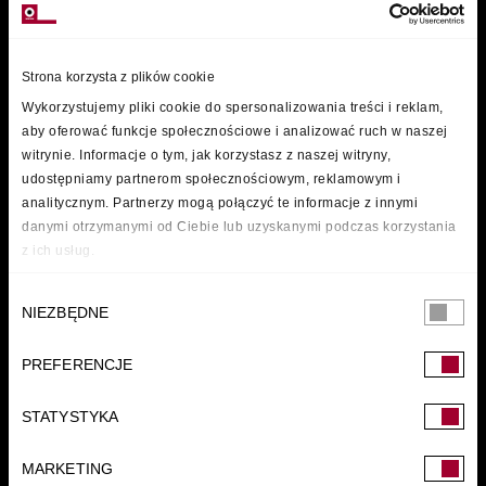
Strona korzysta z plików cookie
Wykorzystujemy pliki cookie do spersonalizowania treści i reklam,
aby oferować funkcje społecznościowe i analizować ruch w naszej
witrynie. Informacje o tym, jak korzystasz z naszej witryny,
udostępniamy partnerom społecznościowym, reklamowym i
analitycznym. Partnerzy mogą połączyć te informacje z innymi
danymi otrzymanymi od Ciebie lub uzyskanymi podczas korzystania
z ich usług.
Wybór
NIEZBĘDNE
zgody
PREFERENCJE
FUNDACJA
STATYSTYKA
MARKETING