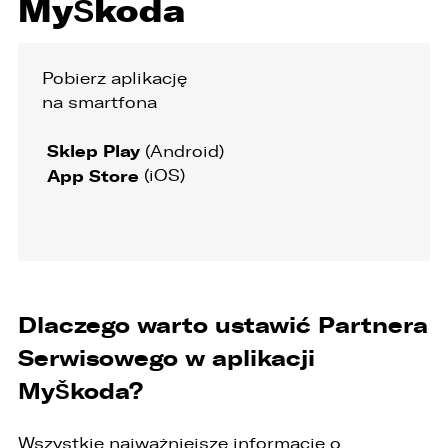
MyŠkoda
ZASTĄP
WHATSAPP
Pobierz aplikację
ZASTĄP
na smartfona
EMAIL
Sklep Play
(Android)
ZASTĄP
App Store
(iOS)
SKOPIUJ LINK
Dlaczego warto ustawić Partnera
Serwisowego w aplikacji
MyŠkoda?
Wszystkie najważniejsze informacje o