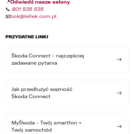
Odwiedź nasze salony
📍
📞
801 535 535
📧
bok@lellek.com.pl
PRZYDATNE LINKI
Škoda Connect - najczęściej
zadawane pytania
Jak przedłużyć ważność
Škoda Connect
MyŠkoda - Twój smartfon +
Twój samochód