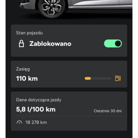
535 535.
3. Państwa dane osobowe przetwarzane będą
w celu:
1. podniesienia bezpieczeństwa i rzetelności
obsługi klienta,
2. przygotowania oferty;
3. weryfikacji możliwości zawarcia umowy,
4. realizacji usług,
5. obsługi zgłoszeń i udzielania odpowiedzi na
zgłoszenia.
1. Odbiorcami Państwa danych osobowych
będą:
1. wyłącznie podmioty uprawnione do uzyskania
danych osobowych na podstawie przepisów
prawa,
2. osoby upoważnione przez Administratora do