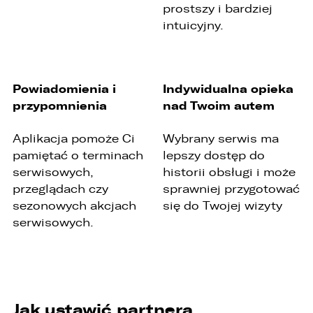
prostszy i bardziej
intuicyjny.
Powiadomienia i
Indywidualna opieka
przypomnienia
nad Twoim autem
Aplikacja pomoże Ci
Wybrany serwis ma
pamiętać o terminach
lepszy dostęp do
serwisowych,
historii obsługi i może
przeglądach czy
sprawniej przygotować
sezonowych akcjach
się do Twojej wizyty
serwisowych.
W związku z realizacją wymogów
Rozporządzenia Parlamentu Europejskiego i
Rady (UE) 2016/679 z dnia 27 kwietnia 2016 r. w
sprawie ochrony osób fizycznych w związku z
Jak ustawić partnera
przetwarzaniem danych osobowych i w sprawie