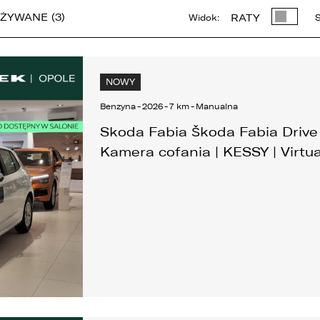
ŻYWANE (3)
RATY
Widok:
S
NOWY
Benzyna
-
2026
-
7 km
-
Manualna
Skoda Fabia Škoda Fabia Drive 
Kamera cofania | KESSY | Virtu
 związku z realizacją wymogów Rozporządzenia Parlamentu
uropejskiego i Rady (UE) 2016/679 z dnia 27 kwietnia 2016 r. w sprawi
chrony osób fizycznych w związku z przetwarzaniem danych
sobowych i w sprawie swobodnego przepływu takich danych oraz
chylenia dyrektywy 95/46/WE (ogólne rozporządzenie o ochronie
anych „RODO”), informujemy o zasadach przetwarzania Państwa
anych osobowych oraz o przysługujących Państwu prawach z tym
wiązanych.
. Współadministratorami danych osobowych są: