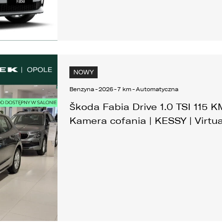
Alufelgi
NOWY
Benzyna
-
2026
-
7 km
-
Automatyczna
Škoda Fabia Drive 1.0 TSI 115 K
Kamera cofania | KESSY | Virtu