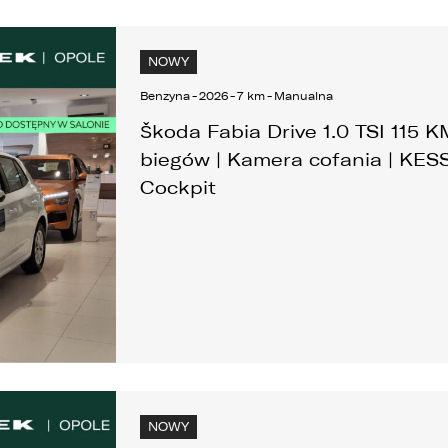
NOWY
Benzyna
-
2026
-
7 km
-
Manualna
Škoda Fabia Drive 1.0 TSI 115 
biegów | Kamera cofania | KESSY
Cockpit
NOWY