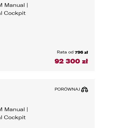
M Manual |
al Cockpit
e
Rata od
796 zł
s
92 300 zł
WYCZYŚĆ
CZYŚĆ
CZYŚĆ
PORÓWNAJ
M Manual |
al Cockpit
d