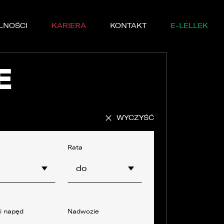
LNOŚCI
KARIERA
KONTAKT
E-LELLEK
E
WYCZYŚĆ
MARKI
SERWISIE
Rata
o
do
YCZNE
DĘ PRÓBNĄ
 i napęd
Nadwozie