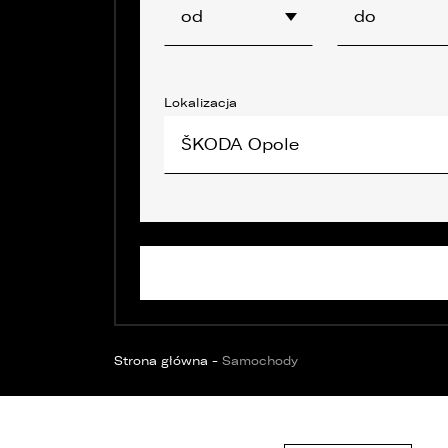
OPOL
Sprawdzenie samochodu
od
do
Wrocław
Funda
ZOBACZ WSZYSTKIE
Sopot
Kędzierzyn-Koźle
Lokalizacja
Bytom
ŠKODA Opole
Strona główna
-
Samochody