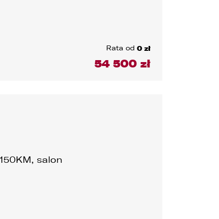
rowcy
Rata od
0 zł
54 500 zł
usterka
czne
 150KM, salon