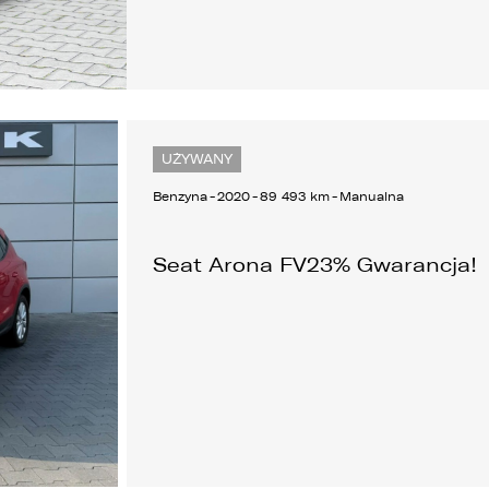
Alufelgi
UŻYWANY
Benzyna
-
2020
-
89 493 km
-
Manualna
Seat Arona FV23% Gwarancja!