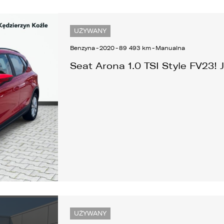
UŻYWANY
Benzyna
-
2020
-
89 493 km
-
Manualna
Seat Arona 1.0 TSI Style FV23! 
UŻYWANY