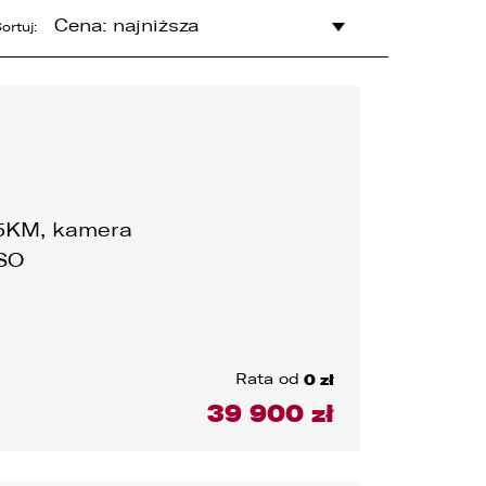
Cena: najniższa
ortuj:
95KM, kamera
ASO
e
Rata od
0 zł
39 900 zł