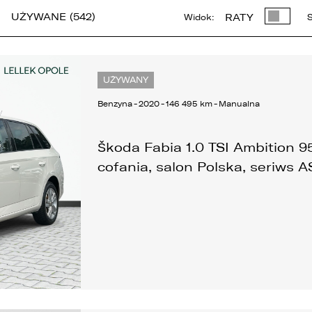
UŻYWANE (542)
RATY
Widok:
S
UŻYWANY
Benzyna
-
2020
-
146 495 km
-
Manualna
Škoda Fabia 1.0 TSI Ambition 
cofania, salon Polska, seriws 
 związku z realizacją wymogów Rozporządzenia Parlamentu
uropejskiego i Rady (UE) 2016/679 z dnia 27 kwietnia 2016 r. w sprawi
chrony osób fizycznych w związku z przetwarzaniem danych
sobowych i w sprawie swobodnego przepływu takich danych oraz
chylenia dyrektywy 95/46/WE (ogólne rozporządzenie o ochronie
anych „RODO”), informujemy o zasadach przetwarzania Państwa
anych osobowych oraz o przysługujących Państwu prawach z tym
wiązanych.
. Współadministratorami danych osobowych są: