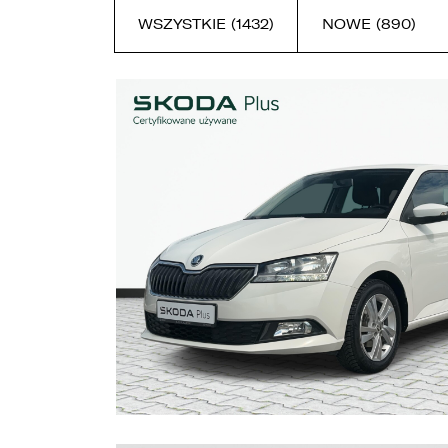
WSZYSTKIE (1432)
NOWE (890)
W
E
o
o
u
d
d
z
1