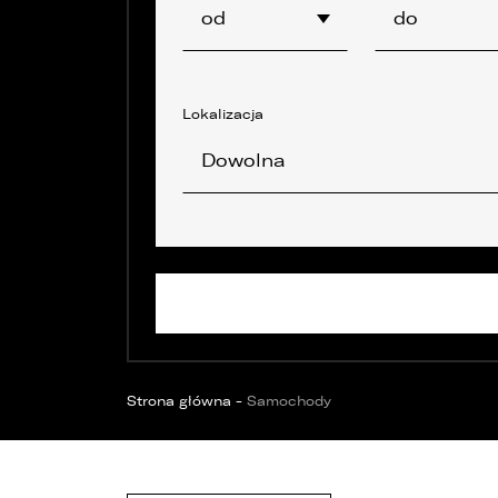
OPOL
Sprawdzenie samochodu
od
do
Wrocław
Funda
ZOBACZ WSZYSTKIE
Sopot
Kędzierzyn-Koźle
Lokalizacja
Bytom
Dowolna
Strona główna
-
Samochody