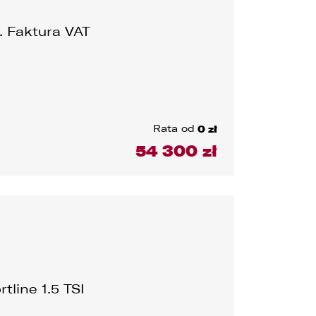
. Faktura VAT
e
Rata od
0 zł
s
54 300 zł
WYCZYŚĆ
CZYŚĆ
CZYŚĆ
tline 1.5 TSI
d