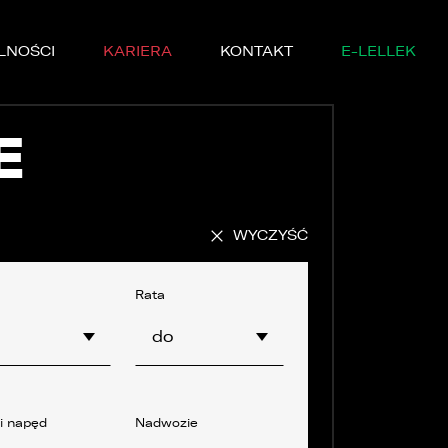
LNOŚCI
KARIERA
KONTAKT
E-LELLEK
E
WYCZYŚĆ
MARKI
SERWISIE
Rata
o
do
YCZNE
DĘ PRÓBNĄ
 i napęd
Nadwozie