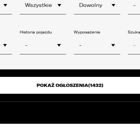
E
Kredyty
Wszystkie
Dowolny
-
cja
Car detailing
Fakturatka
NAPISZ DO
Stacja kontroli pojazdów
Ubezpieczenia
Historia pojazdu
Wyposażenie
Szuka
Serwis mechaniczny
-
-
Sprawdzenie samochodu
POKAŻ OGŁOSZENIA
(1432)