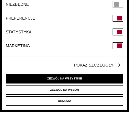
Wybór
NIEZBĘDNE
zgody
PREFERENCJE
STATYSTYKA
FUNDACJA
MARKETING
POKAŻ SZCZEGÓŁY
ZEZWÓL NA WSZYSTKIE
ZEZWÓL NA WYBÓR
© 2022 LELLEK.PL
|
POLITYKA PRYWATNOŚCI
ODMOWA