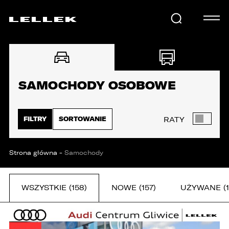
SAMOCHODY
SAMOCHODY OSOBOWE
KARIERA
FILTRY
SORTOWANIE
RATY
USŁUGI
Strona główna
-
Samochody
AKTUALNOŚCI
WSZYSTKIE (158)
NOWE (157)
UŻYWANE (1
E-LELLEK