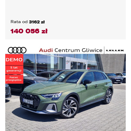
Rata od
3162 zł
140 056 zł
WYCZYŚĆ
WYCZYŚĆ
WYCZYŚĆ
WYCZYŚĆ
SILNIK I NAPĘD
HISTORIA POJAZDU
NADWOZIE
WYPOSAŻENIE
LOKALIZACJA