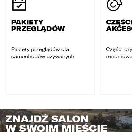
PAKIETY
CZĘŚCI
PRZEGLĄDÓW
AKCES
Pakiety przeglądów dla
Części ory
samochodów używanych
renomowa
ZNAJDŹ SALON
W SWOIM MIEŚCIE