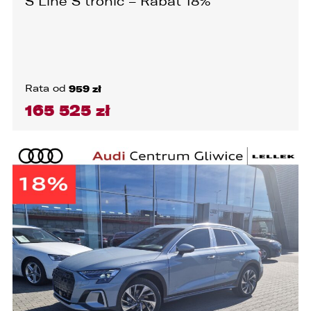
S Line S tronic – Rabat 18%
Rata od
959 zł
165 525 zł