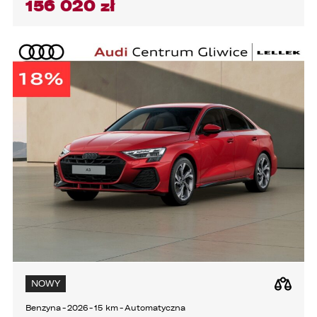
156 020 zł
3. podmioty, którym Administrator zleca
wykonanie czynności, z którymi wiąże się
konieczność przetwarzania danych (podmioty
przetwarzające).
1. Państwa dane będą przechowywane przez
Administratora przez okres nie dłuższy niż
wymagają tego przepisy prawa lub do czasu
cofnięcia wcześniej udzielonej przez Państwa
zgody.
2. Posiadają Państwo prawo do żądania od
administratora dostępu do danych osobowych,
ich sprostowania, usunięcia lub ograniczenia
przetwarzania, a także prawo sprzeciwu,
żądania zaprzestania przetwarzania i
przenoszenia danych, jak również prawo do
cofnięcia zgody w dowolnym momencie bez
wpływu na zgodność z prawem przetwarzania,
którego dokonano na podstawie zgody przed
jej cofnięciem
NOWY
3. Mają Państwo prawo do wniesienia skargi do
Benzyna
-
2026
-
15 km
-
Automatyczna
Prezesa Urzędu Ochrony Danych Osobowych