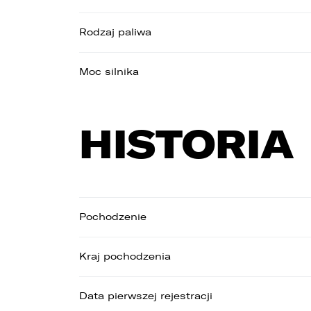
Rodzaj paliwa
Moc silnika
HISTORIA
1
n
w
2
UD
d
p
Wybie
Pochodzenie
p
z
p
Kraj pochodzenia
c
3
Data pierwszej rejestracji
O
s