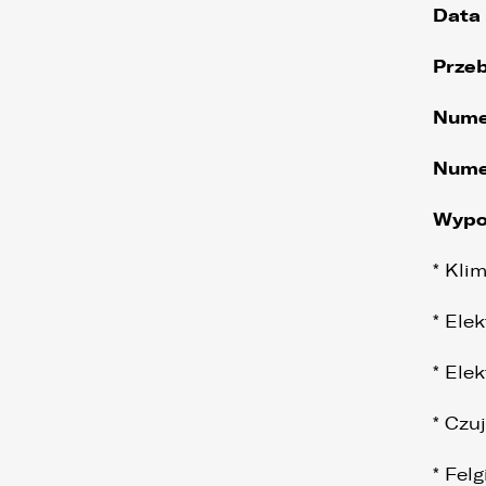
Data 
Prze
Nume
Nume
Wypo
* Kli
* Ele
* Ele
* Czu
* Fel