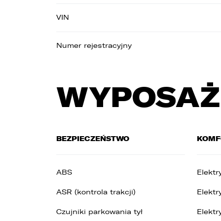
4
VIN
u
5
Numer rejestracyjny
z
6
t
WYPOSAŻ
BEZPIECZEŃSTWO
KOMF
ABS
Elektr
ASR (kontrola trakcji)
Elektr
Czujniki parkowania tył
Elektr