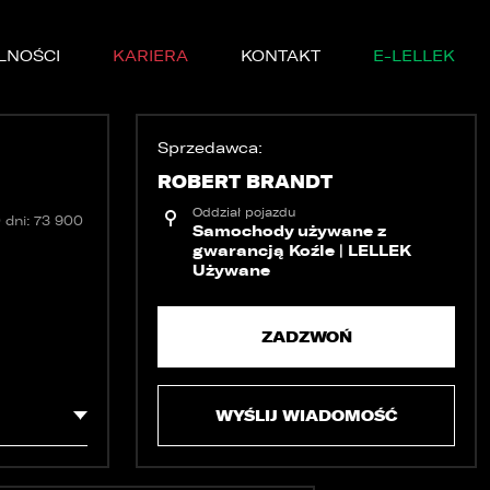
LNOŚCI
KARIERA
KONTAKT
E-LELLEK
Sprzedawca:
ROBERT BRANDT
Oddział pojazdu
 dni: 73 900
Samochody używane z
gwarancją Koźle | LELLEK
Używane
MARKI
SERWISIE
ZADZWOŃ
YCZNE
WYŚLIJ WIADOMOŚĆ
DĘ PRÓBNĄ