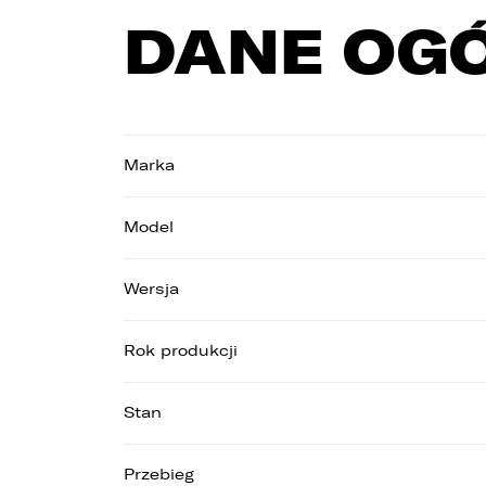
DANE OG
Marka
1
2
Model
3
Wersja
Rok produkcji
Stan
Przebieg
1