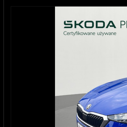
OPOL
Sprawdzenie samochodu
Zdjęcie 1 z 17
Wrocław
Funda
ZOBACZ WSZYSTKIE
Sopot
Kędzierzyn-Koźle
Bytom