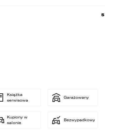
5
e
s
Książka
Garażowany
serwisowa
Kupiony w
Bezwypadkowy
salonie