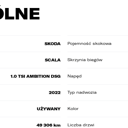
ÓLNE
1. LELLEK sp. z o.o. ul. Opolska 2c 45-960 Opole,
2. LELLEK Gliwice sp. z o.o. ul. Portowa 2 44-100 Gliwice,
3. LELLEK Koźle sp. z o.o. ul. B. Chrobrego 25 47-200 Kędzierzyn- Koźle,
4. LELLEK Katowice sp. z o.o. Oddział w Katowicach ul. T. Kościuszki 328 40-
608 Katowice,
5. 3L.PL. z o.o. ul. Opolska 2c 45-960 Opole.
SKODA
Pojemność skokowa
. Kontakt z Inspektorem Ochrony Danych -
iod@lellek.com.pl
. Numer telefonu – Biuro Obsługi Klienta: 801 535 535.
SCALA
Skrzynia biegów
. Państwa dane osobowe przetwarzane będą w celu:
1. podniesienia bezpieczeństwa i rzetelności obsługi klienta,
1.0 TSI AMBITION DSG
Napęd
2. przygotowania oferty;
2022
Typ nadwozia
3. weryfikacji możliwości zawarcia umowy,
4. realizacji usług,
UŻYWANY
Kolor
5. obsługi zgłoszeń i udzielania odpowiedzi na zgłoszenia.
49 306 km
Liczba drzwi
. Odbiorcami Państwa danych osobowych będą: