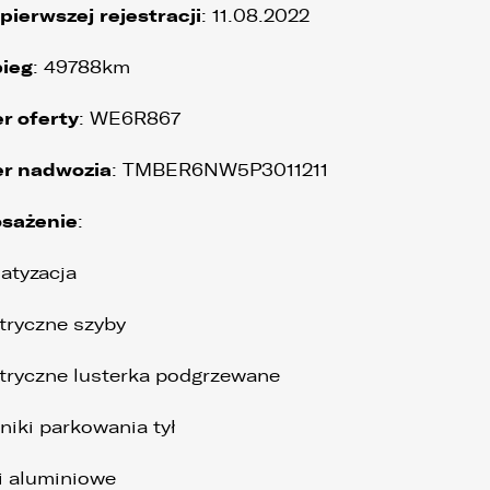
pierwszej rejestracji
: 11.08.2022
bieg
: 49788km
r oferty
: WE6R867
r nadwozia
: TMBER6NW5P3011211
sażenie
:
matyzacja
ktryczne szyby
ktryczne lusterka podgrzewane
jniki parkowania tył
gi aluminiowe