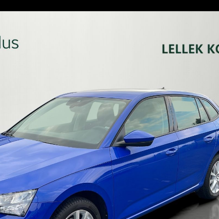
E
Kredyty
cja
Car detailing
Fakturatka
NAPISZ DO
Stacja kontroli pojazdów
Ubezpieczenia
Serwis mechaniczny
Sprawdzenie samochodu