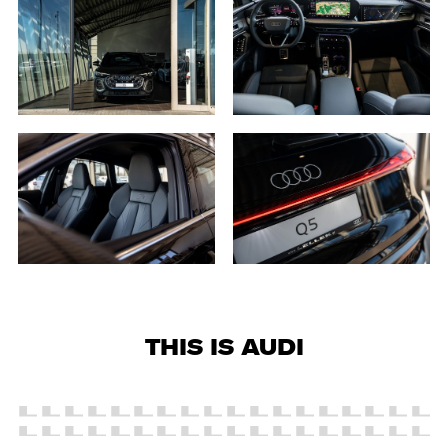
2. Posiadają Państwo prawo do żądania od
administratora dostępu do danych osobowych,
ich sprostowania, usunięcia lub ograniczenia
przetwarzania, a także prawo sprzeciwu,
żądania zaprzestania przetwarzania i
przenoszenia danych, jak również prawo do
cofnięcia zgody w dowolnym momencie bez
wpływu na zgodność z prawem przetwarzania,
którego dokonano na podstawie zgody przed
jej cofnięciem
3. Mają Państwo prawo do wniesienia skargi do
Prezesa Urzędu Ochrony Danych Osobowych
(PUODO) w uzasadnionych przypadkach
stwierdzenia przetwarzania Państwa danych
niezgodnego z prawem.
4. Podanie danych osobowych jest
dobrowolne, jednakże Ich brak uniemożliwi
THIS IS AUDI
realizację powyższych celów oraz kontakt z
Państwem.
5. Dane udostępnione przez Państwa nie będą
przetwarzane w sposób zautomatyzowany i nie
będą podlegały profilowaniu.