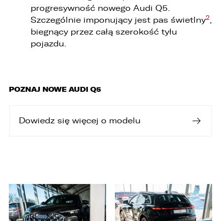
progresywność nowego Audi Q5.
2
Szczególnie imponujący jest pas świetlny
,
biegnący przez całą szerokość tyłu
pojazdu.
W związku z realizacją wymogów
Rozporządzenia Parlamentu Europejskiego i
Rady (UE) 2016/679 z dnia 27 kwietnia 2016 r. w
sprawie ochrony osób fizycznych w związku z
POZNAJ NOWE AUDI Q5
przetwarzaniem danych osobowych i w sprawie
swobodnego przepływu takich danych oraz
uchylenia dyrektywy 95/46/WE (ogólne
rozporządzenie o ochronie danych „RODO”),
Dowiedz się więcej o modelu
informujemy o zasadach przetwarzania
Państwa danych osobowych oraz o
przysługujących Państwu prawach z tym
związanych.
1. Współadministratorami danych osobowych
są:
1. LELLEK sp. z o.o. ul. Opolska 2c 45-960 Opole,
2. LELLEK Gliwice sp. z o.o. ul. Portowa 2 44-100
Gliwice,