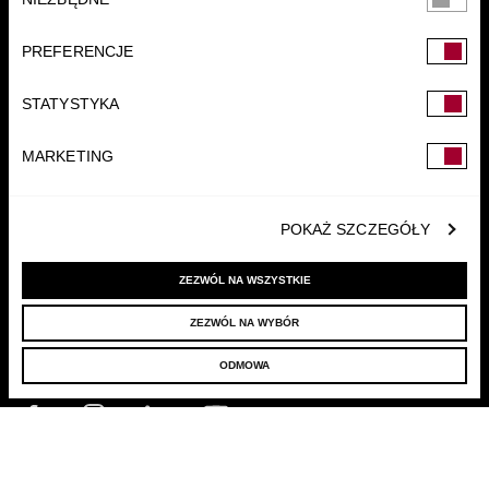
zgody
PREFERENCJE
FUNDACJA
STATYSTYKA
MARKETING
POKAŻ SZCZEGÓŁY
ZEZWÓL NA WSZYSTKIE
ZEZWÓL NA WYBÓR
© 2022 LELLEK.PL
|
POLITYKA PRYWATNOŚCI
ODMOWA