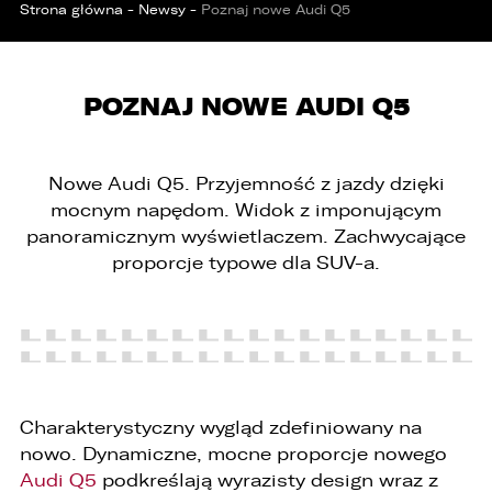
Strona główna
-
Newsy
-
Poznaj nowe Audi Q5
POZNAJ NOWE AUDI Q5
Nowe Audi Q5. Przyjemność z jazdy dzięki
mocnym napędom. Widok z imponującym
panoramicznym wyświetlaczem. Zachwycające
proporcje typowe dla SUV-a.
PORÓWNYWARKA JEST PEŁNA!
UDOSTĘPNIANIE
Charakterystyczny wygląd zdefiniowany na
W porównywarce mogą znajdować się
Wybierz gdzie chcesz udostępnić ofertę.
nowo. Dynamiczne, mocne proporcje nowego
jednocześnie trzy samochody.
Audi Q5
podkreślają wyrazisty design wraz z