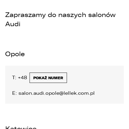
6. Administrator nie przekazuje danych
Zapraszamy do naszych salonów
osobowych do państwa trzeciego lub
organizacji międzynarodowej.
Audi
Opole
T:
+48 77 400 70 45
POKAŻ NUMER
E:
salon.audi.opole@lellek.com.pl
Katowice