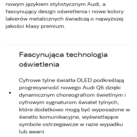
Wybierz samochód, który mamy zastąpić
nowym językiem stylistycznym Audi, a
FACEBOOK
Audi Q7 45 TDI quattro.
fascynujący design oświetlenia i nowe kolory
lakierów metalicznych świadczą o najwyższej
ZASTĄP
jakości klasy premium.
WHATSAPP
ZASTĄP
Fascynująca technologia
EMAIL
oświetlenia
ZASTĄP
Cyfrowe tylne światła OLED podkreślają
SKOPIUJ LINK
progresywność nowego Audi Q5 dzięki
dynamicznym choreografiom świetlnym i
cyfrowym sygnaturom świateł tylnych,
które dodatkowo mogą być wyposażone w
światło komunikacyjne, wyświetlające
symbole ostrzegawcze w razie wypadku
lub awarii.