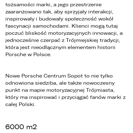
przetwarzania danych w ramach wykonywania
tożsamości marki, a jego przestrzenie
swoich obowiązków służbowych,
zaaranżowano tak, aby sprzyjały interakcji,
3. podmioty, którym Administrator zleca
inspirowały i budowały społeczność wokół
wykonanie czynności, z którymi wiąże się
fascynacji samochodami. Klienci mogą tutaj
konieczność przetwarzania danych (podmioty
poczuć bliskość motoryzacyjnych innowacji, a
przetwarzające).
jednocześnie czerpać z Trójmiejskiej tradycji,
1. Państwa dane będą przechowywane przez
która jest nieodłącznym elementem historii
Administratora przez okres nie dłuższy niż
Porsche w Polsce.
wymagają tego przepisy prawa lub do czasu
cofnięcia wcześniej udzielonej przez Państwa
zgody.
Nowe Porsche Centrum Sopot to nie tylko
2. Posiadają Państwo prawo do żądania od
administratora dostępu do danych osobowych,
odnowiona siedziba, ale także nowoczesny
ich sprostowania, usunięcia lub ograniczenia
punkt na mapie motoryzacyjnej Trójmiasta,
przetwarzania, a także prawo sprzeciwu,
który ma inspirować i przyciągać fanów marki z
żądania zaprzestania przetwarzania i
przenoszenia danych, jak również prawo do
całej Polski.
cofnięcia zgody w dowolnym momencie bez
wpływu na zgodność z prawem przetwarzania,
którego dokonano na podstawie zgody przed
jej cofnięciem
6000 m2