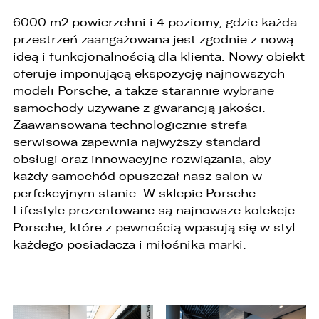
3. Mają Państwo prawo do wniesienia skargi do
Prezesa Urzędu Ochrony Danych Osobowych
6000 m2 powierzchni i 4 poziomy, gdzie każda
(PUODO) w uzasadnionych przypadkach
przestrzeń zaangażowana jest zgodnie z nową
stwierdzenia przetwarzania Państwa danych
ideą i funkcjonalnością dla klienta. Nowy obiekt
niezgodnego z prawem.
oferuje imponującą ekspozycję najnowszych
4. Podanie danych osobowych jest
modeli Porsche, a także starannie wybrane
dobrowolne, jednakże Ich brak uniemożliwi
samochody używane z gwarancją jakości.
realizację powyższych celów oraz kontakt z
Państwem.
Zaawansowana technologicznie strefa
serwisowa zapewnia najwyższy standard
5. Dane udostępnione przez Państwa nie będą
obsługi oraz innowacyjne rozwiązania, aby
przetwarzane w sposób zautomatyzowany i nie
będą podlegały profilowaniu.
każdy samochód opuszczał nasz salon w
perfekcyjnym stanie. W sklepie Porsche
6. Administrator nie przekazuje danych
Lifestyle prezentowane są najnowsze kolekcje
osobowych do państwa trzeciego lub
organizacji międzynarodowej.
Porsche, które z pewnością wpasują się w styl
każdego posiadacza i miłośnika marki.