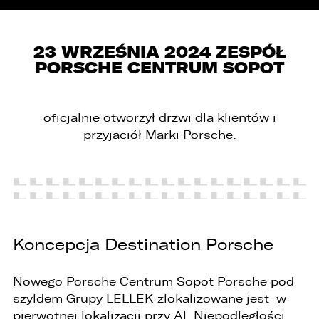
PORÓWNYWARKA JEST PEŁNA!
UDOSTĘPNIANIE
W porównywarce mogą znajdować się
Wybierz gdzie chcesz udostępnić ofertę.
23 WRZEŚNIA 2024 ZESPÓŁ
jednocześnie trzy samochody.
PORSCHE CENTRUM SOPOT
Wybierz samochód, który mamy zastąpić
FACEBOOK
Audi Q7 45 TDI quattro.
oficjalnie otworzył drzwi dla klientów i
ZASTĄP
przyjaciół Marki Porsche.
WHATSAPP
ZASTĄP
EMAIL
Koncepcja Destination Porsche
ZASTĄP
SKOPIUJ LINK
Nowego Porsche Centrum Sopot Porsche pod
szyldem Grupy LELLEK zlokalizowane jest w
pierwotnej lokalizacji przy Al. Niepodległości