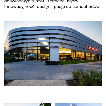
doświadczyć filozofii Porsche. Łączy
uchylenia dyrektywy 95/46/WE (ogólne
innowacyjność, design i pasję do samochodów.
rozporządzenie o ochronie danych „RODO”),
informujemy o zasadach przetwarzania
Państwa danych osobowych oraz o
przysługujących Państwu prawach z tym
związanych.
1. Współadministratorami danych osobowych
są:
1. LELLEK sp. z o.o. ul. Opolska 2c 45-960 Opole,
2. LELLEK Gliwice sp. z o.o. ul. Portowa 2 44-100
Gliwice,
3. LELLEK Koźle sp. z o.o. ul. B. Chrobrego 25 47-
200 Kędzierzyn- Koźle,
4. LELLEK Katowice sp. z o.o. Oddział w
Katowicach ul. T. Kościuszki 328 40-608
Katowice,
5. 3L.PL. z o.o. ul. Opolska 2c 45-960 Opole.
1. Kontakt z Inspektorem Ochrony Danych -
iod@lellek.com.pl
2. Numer telefonu – Biuro Obsługi Klienta: 801