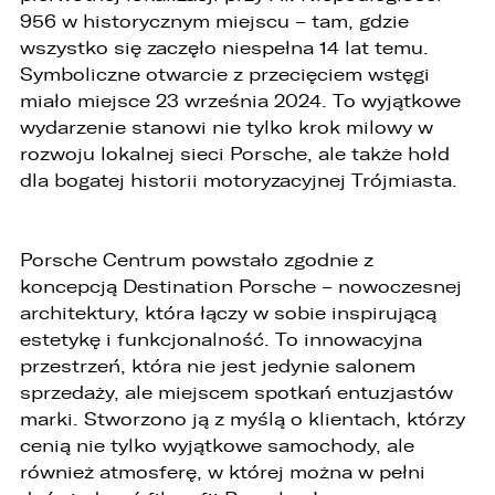
956 w historycznym miejscu – tam, gdzie
wszystko się zaczęło niespełna 14 lat temu.
Symboliczne otwarcie z przecięciem wstęgi
miało miejsce 23 września 2024. To wyjątkowe
wydarzenie stanowi nie tylko krok milowy w
rozwoju lokalnej sieci Porsche, ale także hołd
dla bogatej historii motoryzacyjnej Trójmiasta.
Porsche Centrum powstało zgodnie z
koncepcją Destination Porsche – nowoczesnej
architektury, która łączy w sobie inspirującą
estetykę i funkcjonalność. To innowacyjna
przestrzeń, która nie jest jedynie salonem
sprzedaży, ale miejscem spotkań entuzjastów
W związku z realizacją wymogów
Rozporządzenia Parlamentu Europejskiego i
marki. Stworzono ją z myślą o klientach, którzy
Rady (UE) 2016/679 z dnia 27 kwietnia 2016 r. w
cenią nie tylko wyjątkowe samochody, ale
sprawie ochrony osób fizycznych w związku z
również atmosferę, w której można w pełni
przetwarzaniem danych osobowych i w sprawie
swobodnego przepływu takich danych oraz