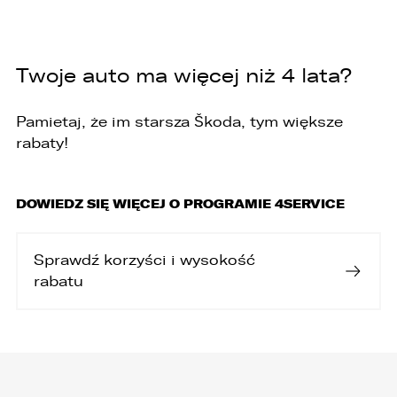
4. Podanie danych osobowych jest
dobrowolne, jednakże Ich brak uniemożliwi
realizację powyższych celów oraz kontakt z
Państwem.
Twoje auto ma więcej niż 4 lata?
5. Dane udostępnione przez Państwa nie będą
przetwarzane w sposób zautomatyzowany i nie
będą podlegały profilowaniu.
Pamietaj, że im starsza Škoda, tym większe
rabaty!
6. Administrator nie przekazuje danych
osobowych do państwa trzeciego lub
organizacji międzynarodowej.
DOWIEDZ SIĘ WIĘCEJ O PROGRAMIE 4SERVICE
Sprawdź korzyści i wysokość
rabatu