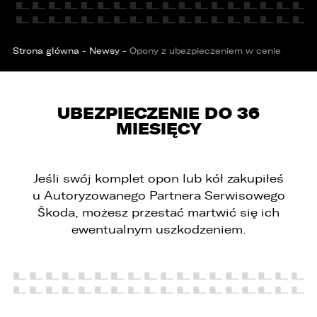
Strona główna
-
Newsy
-
Opony z ubezpieczeniem w cenie
UBEZPIECZENIE DO 36
MIESIĘCY
PORÓWNYWARKA JEST PEŁNA!
UDOSTĘPNIANIE
W porównywarce mogą znajdować się
Wybierz gdzie chcesz udostępnić ofertę.
Jeśli swój komplet opon lub kół zakupiłeś
jednocześnie trzy samochody.
u Autoryzowanego Partnera Serwisowego
Wybierz samochód, który mamy zastąpić
Škoda, możesz przestać martwić się ich
FACEBOOK
Audi Q7 45 TDI quattro.
ewentualnym uszkodzeniem.
ZASTĄP
WHATSAPP
ZASTĄP