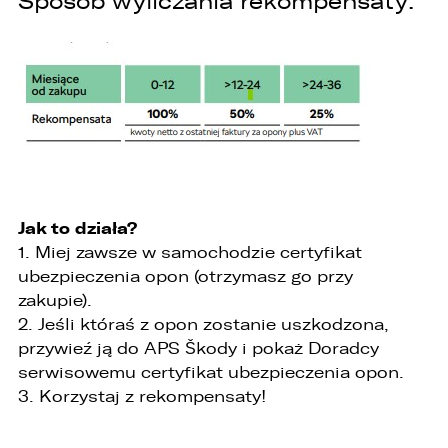
Sposób wyliczania rekompensaty:
obsługi klienta,
2. przygotowania oferty;
3. weryfikacji możliwości zawarcia umowy,
4. realizacji usług,
5. obsługi zgłoszeń i udzielania odpowiedzi na
zgłoszenia.
1. Odbiorcami Państwa danych osobowych
będą:
Jak to działa?
1. Miej zawsze w samochodzie certyfikat
1. wyłącznie podmioty uprawnione do uzyskania
danych osobowych na podstawie przepisów
ubezpieczenia opon (otrzymasz go przy
prawa,
zakupie).
2. Jeśli któraś z opon zostanie uszkodzona,
2. osoby upoważnione przez Administratora do
przetwarzania danych w ramach wykonywania
przywieź ją do APS Škody i pokaż Doradcy
swoich obowiązków służbowych,
serwisowemu certyfikat ubezpieczenia opon.
3. Korzystaj z rekompensaty!
3. podmioty, którym Administrator zleca
wykonanie czynności, z którymi wiąże się
konieczność przetwarzania danych (podmioty