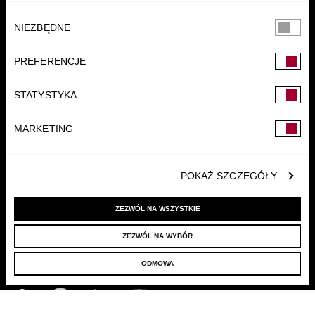
Wybór
NIEZBĘDNE
zgody
PREFERENCJE
FUNDACJA
STATYSTYKA
MARKETING
POKAŻ SZCZEGÓŁY
ZEZWÓL NA WSZYSTKIE
ZEZWÓL NA WYBÓR
© 2022 LELLEK.PL
|
POLITYKA PRYWATNOŚCI
ODMOWA