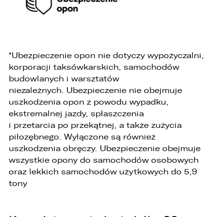
*Ubezpieczenie opon nie dotyczy wypożyczalni,
korporacji taksówkarskich, samochodów
budowlanych i warsztatów
niezależnych. Ubezpieczenie nie obejmuje
uszkodzenia opon z powodu wypadku,
ekstremalnej jazdy, spłaszczenia
W związku z realizacją wymogów
i przetarcia po przekątnej, a także zużycia
Rozporządzenia Parlamentu Europejskiego i
piłozębnego. Wyłączone są również
Rady (UE) 2016/679 z dnia 27 kwietnia 2016 r. w
uszkodzenia obręczy. Ubezpieczenie obejmuje
sprawie ochrony osób fizycznych w związku z
przetwarzaniem danych osobowych i w sprawie
wszystkie opony do samochodów osobowych
swobodnego przepływu takich danych oraz
oraz lekkich samochodów użytkowych do 5,9
uchylenia dyrektywy 95/46/WE (ogólne
tony
rozporządzenie o ochronie danych „RODO”),
informujemy o zasadach przetwarzania
Państwa danych osobowych oraz o
przysługujących Państwu prawach z tym