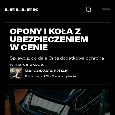
OPONY I KOŁA Z
SAMOCHODY
UBEZPIECZENIEM
W CENIE
KARIERA
Sprawdź, co daje Ci ta dodatkowa ochrona
w marce Škoda.
USŁUGI
MAŁGORZATA BZDAK
11 marca, 2025 · 2 min czytania
AKTUALNOŚCI
E-LELLEK