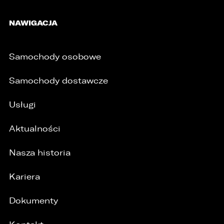
4. Podanie danych osobowych jest
NAWIGACJA
dobrowolne, jednakże Ich brak uniemożliwi
realizację powyższych celów oraz kontakt z
Państwem.
Samochody osobowe
5. Dane udostępnione przez Państwa nie będą
przetwarzane w sposób zautomatyzowany i nie
Samochody dostawcze
będą podlegały profilowaniu.
6. Administrator nie przekazuje danych
Usługi
osobowych do państwa trzeciego lub
organizacji międzynarodowej.
Aktualności
Nasza historia
Kariera
Dokumenty