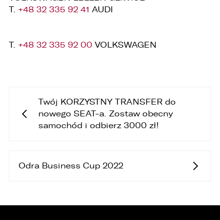
1. podniesienia bezpieczeństwa i rzetelności
T.
+48 32 335 92 41
AUDI
obsługi klienta,
2. przygotowania oferty;
T.
+48 32 335 92 00
VOLKSWAGEN
3. weryfikacji możliwości zawarcia umowy,
4. realizacji usług,
5. obsługi zgłoszeń i udzielania odpowiedzi na
zgłoszenia.
Twój KORZYSTNY TRANSFER do
1. Odbiorcami Państwa danych osobowych
nowego SEAT-a. Zostaw obecny
będą:
samochód i odbierz 3000 zł!
1. wyłącznie podmioty uprawnione do uzyskania
danych osobowych na podstawie przepisów
prawa,
Odra Business Cup 2022
2. osoby upoważnione przez Administratora do
przetwarzania danych w ramach wykonywania
swoich obowiązków służbowych,
3. podmioty, którym Administrator zleca
wykonanie czynności, z którymi wiąże się