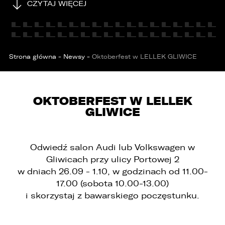
CZYTAJ WIĘCEJ
EMAIL
ZASTĄP
SKOPIUJ LINK
Strona główna
-
Newsy
-
Oktoberfest w LELLEK GLIWICE
OKTOBERFEST W LELLEK
GLIWICE
W związku z realizacją wymogów
Odwiedź salon Audi lub Volkswagen w
Rozporządzenia Parlamentu Europejskiego i
Rady (UE) 2016/679 z dnia 27 kwietnia 2016 r. w
Gliwicach przy ulicy Portowej 2
sprawie ochrony osób fizycznych w związku z
w dniach 26.09 - 1.10, w godzinach od 11.00-
przetwarzaniem danych osobowych i w sprawie
17.00 (sobota 10.00-13.00)
swobodnego przepływu takich danych oraz
uchylenia dyrektywy 95/46/WE (ogólne
i skorzystaj z bawarskiego poczęstunku.
rozporządzenie o ochronie danych „RODO”),
informujemy o zasadach przetwarzania
Państwa danych osobowych oraz o