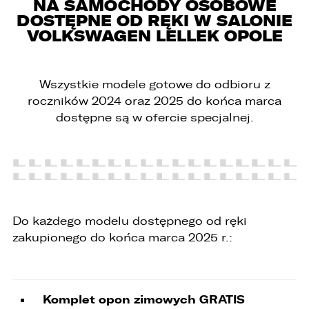
NA SAMOCHODY OSOBOWE
DOSTĘPNE OD RĘKI W SALONIE
VOLKSWAGEN LELLEK OPOLE
Wszystkie modele gotowe do odbioru z
roczników 2024 oraz 2025 do końca marca
dostępne są w ofercie specjalnej.
W związku z realizacją wymogów
Rozporządzenia Parlamentu Europejskiego i
Rady (UE) 2016/679 z dnia 27 kwietnia 2016 r. w
sprawie ochrony osób fizycznych w związku z
przetwarzaniem danych osobowych i w sprawie
Do każdego modelu dostępnego od ręki
swobodnego przepływu takich danych oraz
uchylenia dyrektywy 95/46/WE (ogólne
zakupionego do końca marca 2025 r.:
rozporządzenie o ochronie danych „RODO”),
informujemy o zasadach przetwarzania
Państwa danych osobowych oraz o
przysługujących Państwu prawach z tym
związanych.
Komplet opon zimowych GRATIS