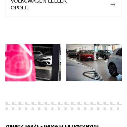
VOLKSWAGEN LELLEK
2. przygotowania oferty;
OPOLE
3. weryfikacji możliwości zawarcia umowy,
4. realizacji usług,
5. obsługi zgłoszeń i udzielania odpowiedzi na
zgłoszenia.
1. Odbiorcami Państwa danych osobowych
będą:
1. wyłącznie podmioty uprawnione do uzyskania
danych osobowych na podstawie przepisów
prawa,
2. osoby upoważnione przez Administratora do
przetwarzania danych w ramach wykonywania
swoich obowiązków służbowych,
3. podmioty, którym Administrator zleca
wykonanie czynności, z którymi wiąże się
konieczność przetwarzania danych (podmioty
przetwarzające).
ZOBACZ TAKŻE - GAMA ELEKTRYCZNYCH