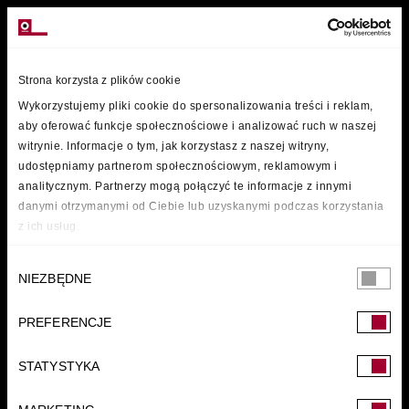
MARKI
Strona korzysta z plików cookie
Wykorzystujemy pliki cookie do spersonalizowania treści i reklam,
aby oferować funkcje społecznościowe i analizować ruch w naszej
witrynie. Informacje o tym, jak korzystasz z naszej witryny,
udostępniamy partnerom społecznościowym, reklamowym i
analitycznym. Partnerzy mogą połączyć te informacje z innymi
danymi otrzymanymi od Ciebie lub uzyskanymi podczas korzystania
z ich usług.
Wybór
NIEZBĘDNE
zgody
PREFERENCJE
FUNDACJA
STATYSTYKA