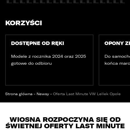
jednocześnie trzy samochody.
Wybierz samochód, który mamy zastąpić
FACEBOOK
Audi Q7 45 TDI quattro.
KORZYŚCI
ZASTĄP
WHATSAPP
DOSTĘPNE OD RĘKI
OPONY Z
Modele z rocznika 2024 oraz 2025
Do samoch
ZASTĄP
gotowe do odbioru
końca marc
EMAIL
ZASTĄP
SKOPIUJ LINK
Strona główna
-
Newsy
-
Oferta Last Minute VW Lellek Opole
WIOSNA ROZPOCZYNA SIĘ OD
ŚWIETNEJ OFERTY LAST MINUTE