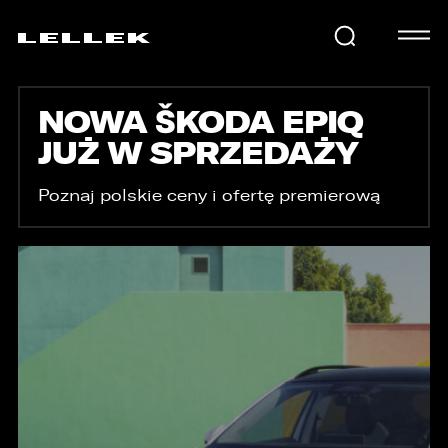
NOWA ŠKODA EPIQ
SAMOCHODY
JUŻ W SPRZEDAŻY
KARIERA
Poznaj polskie ceny i ofertę premierową
USŁUGI
AKTUALNOŚCI
E-LELLEK