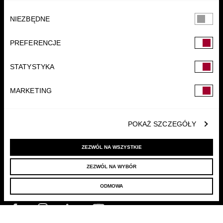
Wybór
NIEZBĘDNE
zgody
PREFERENCJE
FUNDACJA
STATYSTYKA
MARKETING
POKAŻ SZCZEGÓŁY
ZEZWÓL NA WSZYSTKIE
ZEZWÓL NA WYBÓR
© 2022 LELLEK.PL
|
POLITYKA PRYWATNOŚCI
ODMOWA