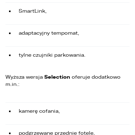
osobowych do państwa trzeciego lub
organizacji międzynarodowej.
SmartLink,
adaptacyjny tempomat,
tylne czujniki parkowania.
Selection
Wyższa wersja
oferuje dodatkowo
m.in.:
kamerę cofania,
podgrzewane przednie fotele,