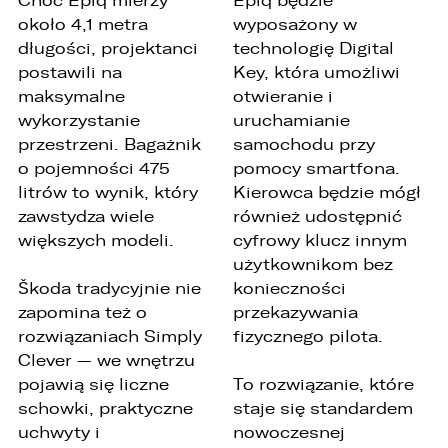
Choć Epiq mierzy
Epiq będzie
około 4,1 metra
wyposażony w
długości, projektanci
technologię Digital
postawili na
Key, która umożliwi
maksymalne
otwieranie i
wykorzystanie
uruchamianie
przestrzeni. Bagażnik
samochodu przy
o pojemności 475
pomocy smartfona.
litrów to wynik, który
Kierowca będzie mógł
zawstydza wiele
również udostępnić
większych modeli.
cyfrowy klucz innym
użytkownikom bez
Škoda tradycyjnie nie
konieczności
zapomina też o
przekazywania
rozwiązaniach Simply
fizycznego pilota.
Clever — we wnętrzu
pojawią się liczne
To rozwiązanie, które
schowki, praktyczne
staje się standardem
uchwyty i
nowoczesnej