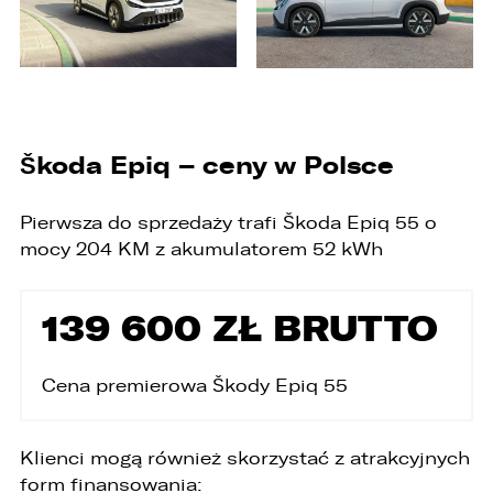
Škoda Epiq – ceny w Polsce
Pierwsza do sprzedaży trafi Škoda Epiq 55 o
mocy 204 KM z akumulatorem 52 kWh
139 600 ZŁ BRUTTO
Cena premierowa Škody Epiq 55
PORÓWNYWARKA JEST PEŁNA!
UDOSTĘPNIANIE
W porównywarce mogą znajdować się
Wybierz gdzie chcesz udostępnić ofertę.
Klienci mogą również skorzystać z atrakcyjnych
jednocześnie trzy samochody.
form finansowania: