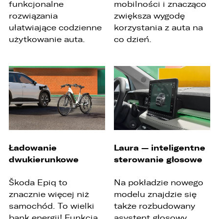
funkcjonalne
mobilności i znacząco
rozwiązania
zwiększa wygodę
ułatwiające codzienne
korzystania z auta na
użytkowanie auta.
co dzień.
Ładowanie
Laura — inteligentne
dwukierunkowe
sterowanie głosowe
Škoda Epiq to
Na pokładzie nowego
znacznie więcej niż
modelu znajdzie się
samochód. To wielki
także rozbudowany
bank energii! Funkcja
asystent głosowy