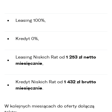
Wybierz samochód, który mamy zastąpić
FACEBOOK
Audi Q7 45 TDI quattro.
Leasing 100%,
ZASTĄP
WHATSAPP
Kredyt 0%,
ZASTĄP
EMAIL
1 253 zł netto
Leasing Niskich Rat od
ZASTĄP
miesięcznie
,
SKOPIUJ LINK
1 432 zł brutto
Kredyt Niskich Rat od
miesięcznie
.
W kolejnych miesiącach do oferty dołączą