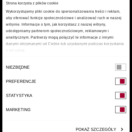
Strona korzysta z plików cookie
Wykorzystujemy pliki cookie do spersonalizowania treści i reklam,
aby oferować funkcje społecznościowe i analizować ruch w naszej
witrynie. Informacje o tym, jak korzystasz z naszej witryny,
udostępniamy partnerom społecznościowym, reklamowym i
analitycznym. Partnerzy mogą połączyć te informacje z innymi
danymi otrzymanymi od Ciebie lub uzyskanymi podczas korzystania
z ich usług.
Wybór
NIEZBĘDNE
zgody
PREFERENCJE
FUNDACJA
STATYSTYKA
MARKETING
POKAŻ SZCZEGÓŁY