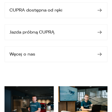
(PUODO) w uzasadnionych przypadkach
stwierdzenia przetwarzania Państwa danych
CUPRA dostępna od ręki
niezgodnego z prawem.
4. Podanie danych osobowych jest
dobrowolne, jednakże Ich brak uniemożliwi
realizację powyższych celów oraz kontakt z
Jazda próbną CUPRĄ
Państwem.
5. Dane udostępnione przez Państwa nie będą
przetwarzane w sposób zautomatyzowany i nie
będą podlegały profilowaniu.
Węcej o nas
6. Administrator nie przekazuje danych
osobowych do państwa trzeciego lub
organizacji międzynarodowej.