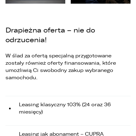
w celu:
1. podniesienia bezpieczeństwa i rzetelności
obsługi klienta,
Drapieżna oferta – nie do
2. przygotowania oferty;
odrzucenia!
3. weryfikacji możliwości zawarcia umowy,
4. realizacji usług,
W ślad za ofertą specjalną przygotowane
zostały również oferty finansowania, które
5. obsługi zgłoszeń i udzielania odpowiedzi na
umożliwią Ci swobodny zakup wybranego
zgłoszenia.
samochodu.
1. Odbiorcami Państwa danych osobowych
będą:
1. wyłącznie podmioty uprawnione do uzyskania
danych osobowych na podstawie przepisów
Leasing klasyczny 103% (24 oraz 36
prawa,
miesięcy)
2. osoby upoważnione przez Administratora do
przetwarzania danych w ramach wykonywania
swoich obowiązków służbowych,
Leasing jak abonament – CUPRA