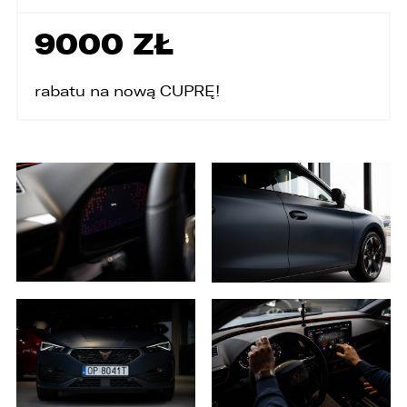
informujemy o zasadach przetwarzania
Państwa danych osobowych oraz o
9000 ZŁ
przysługujących Państwu prawach z tym
związanych.
rabatu na nową CUPRĘ!
1. Współadministratorami danych osobowych
są:
1. LELLEK sp. z o.o. ul. Opolska 2c 45-960 Opole,
2. LELLEK Gliwice sp. z o.o. ul. Portowa 2 44-100
Gliwice,
3. LELLEK Koźle sp. z o.o. ul. B. Chrobrego 25 47-
200 Kędzierzyn- Koźle,
4. LELLEK Katowice sp. z o.o. Oddział w
Katowicach ul. T. Kościuszki 328 40-608
Katowice,
5. 3L.PL. z o.o. ul. Opolska 2c 45-960 Opole.
1. Kontakt z Inspektorem Ochrony Danych -
iod@lellek.com.pl
2. Numer telefonu – Biuro Obsługi Klienta: 801
535 535.
3. Państwa dane osobowe przetwarzane będą