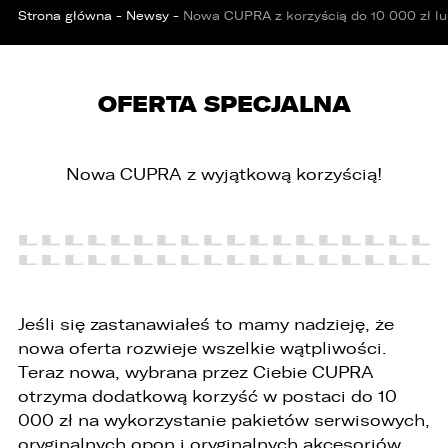
PORÓWNYWARKA JEST PEŁNA!
UDOSTĘPNIANIE
Strona główna
-
Newsy
-
Nowa CUPRA z korzyścią do 10 000 zł l
W porównywarce mogą znajdować się
Wybierz gdzie chcesz udostępnić ofertę.
jednocześnie trzy samochody.
Wybierz samochód, który mamy zastąpić
OFERTA SPECJALNA
FACEBOOK
Audi Q7 45 TDI quattro.
ZASTĄP
Nowa CUPRA z wyjątkową korzyścią!
WHATSAPP
ZASTĄP
EMAIL
ZASTĄP
Jeśli się zastanawiałeś to mamy nadzieję, że
nowa oferta rozwieje wszelkie wątpliwości.
SKOPIUJ LINK
Teraz nowa, wybrana przez Ciebie CUPRA
otrzyma dodatkową korzyść w postaci do 10
000 zł na wykorzystanie pakietów serwisowych,
oryginalnych opon i oryginalnych akcesoriów