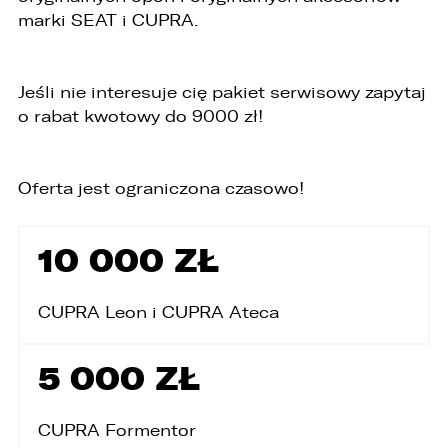
marki SEAT i CUPRA.
Jeśli nie interesuje cię pakiet serwisowy zapytaj
o rabat kwotowy do 9000 zł!
Oferta jest ograniczona czasowo!
10 000 ZŁ
CUPRA Leon i CUPRA Ateca
W związku z realizacją wymogów
Rozporządzenia Parlamentu Europejskiego i
Rady (UE) 2016/679 z dnia 27 kwietnia 2016 r. w
5 000 ZŁ
sprawie ochrony osób fizycznych w związku z
przetwarzaniem danych osobowych i w sprawie
swobodnego przepływu takich danych oraz
uchylenia dyrektywy 95/46/WE (ogólne
CUPRA Formentor
rozporządzenie o ochronie danych „RODO”),