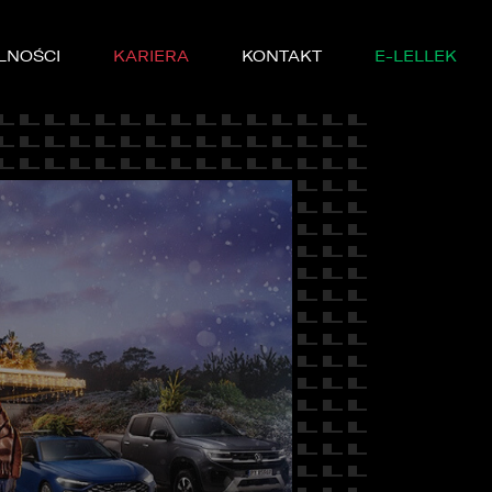
LNOŚCI
KARIERA
KONTAKT
E-LELLEK
MARKI
SERWISIE
YCZNE
DĘ PRÓBNĄ