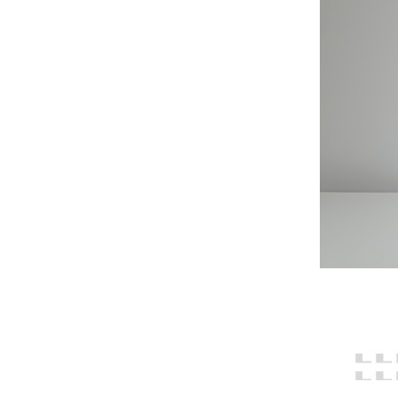
1
n
w
2
UD
d
p
Wybie
p
z
p
c
3
O
s