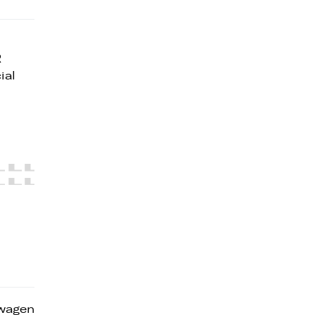
R
ial
swagen