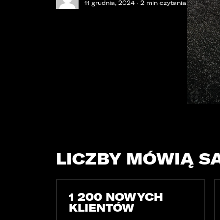
OPOL
Sprawdzenie samochodu
11 grudnia, 2024 · 2 min czytania
Wrocław
Funda
ZOBACZ WSZYSTKIE
Sopot
Kędzierzyn-Koźle
Bytom
LICZBY MÓWIĄ S
1 200 NOWYCH
KLIENTÓW