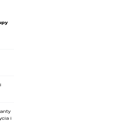
upy
i
ianty
cia i