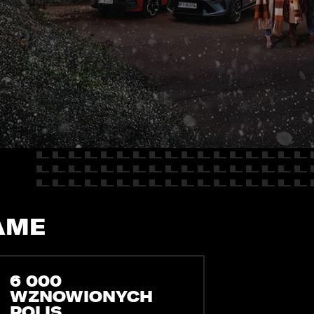
E
Kredyty
cja
Car detailing
Fakturatka
NAPISZ DO
Stacja kontroli pojazdów
Ubezpieczenia
Serwis mechaniczny
Sprawdzenie samochodu
AME
6 000
WZNOWIONYCH
POLIS