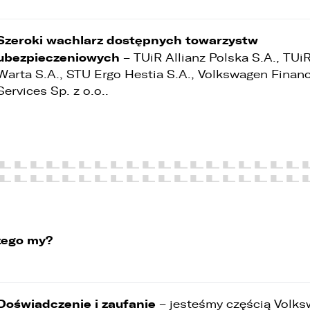
Szeroki wachlarz dostępnych towarzystw
ubezpieczeniowych
– TUiR Allianz Polska S.A., TUi
Warta S.A., STU Ergo Hestia S.A., Volkswagen Financ
Services Sp. z o.o..
zego my?
Doświadczenie i zaufanie
– jesteśmy częścią Volk