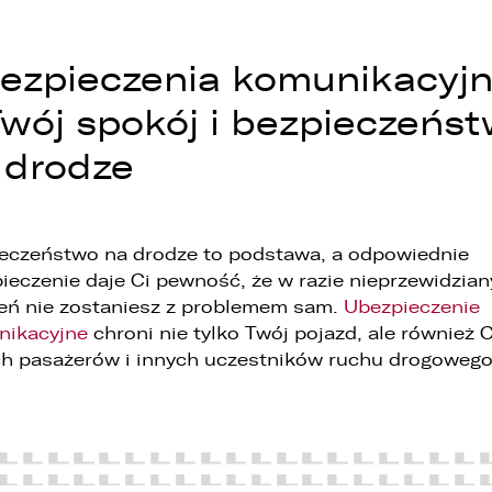
WHATSAPP
. Podanie danych osobowych jest dobrowolne, jednakże Ich brak
niemożliwi realizację powyższych celów oraz kontakt z Państwem.
ezpieczenia komunikacyj
ZASTĄP
. Dane udostępnione przez Państwa nie będą przetwarzane w sposób
EMAIL
Twój spokój i bezpieczeńs
automatyzowany i nie będą podlegały profilowaniu.
. Administrator nie przekazuje danych osobowych do państwa
 drodze
rzeciego lub organizacji międzynarodowej.
ZASTĄP
SKOPIUJ LINK
eczeństwo na drodze to podstawa, a odpowiednie
ieczenie daje Ci pewność, że w razie nieprzewidzia
eń nie zostaniesz z problemem sam.
Ubezpieczenie
nikacyjne
chroni nie tylko Twój pojazd, ale również C
h pasażerów i innych uczestników ruchu drogowego