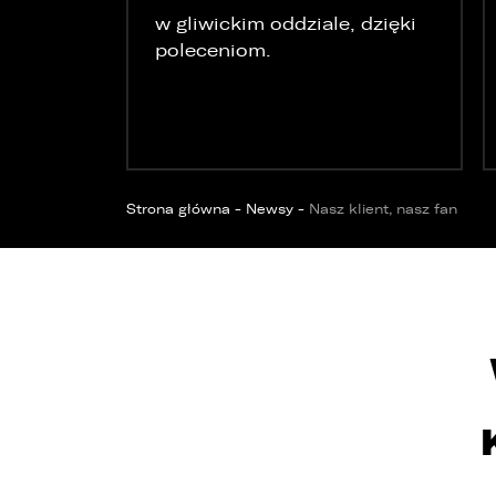
w gliwickim oddziale, dzięki
poleceniom.
Strona główna
-
Newsy
-
Nasz klient, nasz fan
W
E
o
o
u
d
d
z
1