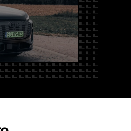
 NAS
TO