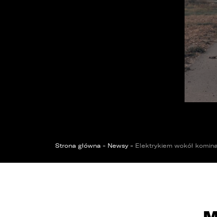
OPOL
Sprawdzenie samochodu
Wrocław
Funda
ZOBACZ WSZYSTKIE
Sopot
Kędzierzyn-Koźle
Bytom
Strona główna
-
Newsy
-
Elektrykiem wokół komina
M