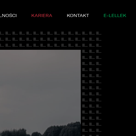
LNOŚCI
KARIERA
KONTAKT
E-LELLEK
MARKI
SERWISIE
YCZNE
DĘ PRÓBNĄ