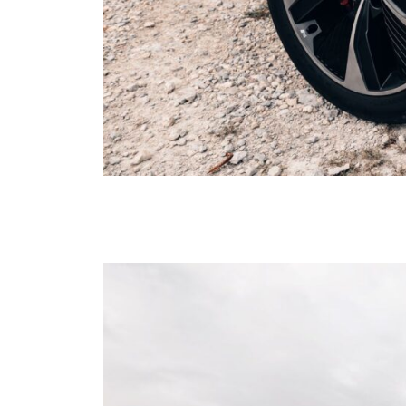
4
u
5
z
6
t