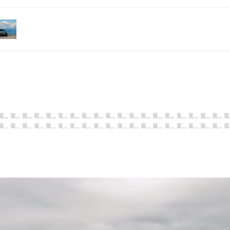
1. LELLEK sp. z o.o. ul. Opolska 2c 45-960 Opole,
2. LELLEK Gliwice sp. z o.o. ul. Portowa 2 44-100 Gliwice,
3. LELLEK Koźle sp. z o.o. ul. B. Chrobrego 25 47-200 Kędzierzyn- Koźle,
4. LELLEK Katowice sp. z o.o. Oddział w Katowicach ul. T. Kościuszki 328 40-
608 Katowice,
5. 3L.PL. z o.o. ul. Opolska 2c 45-960 Opole.
. Kontakt z Inspektorem Ochrony Danych -
iod@lellek.com.pl
. Numer telefonu – Biuro Obsługi Klienta: 801 535 535.
. Państwa dane osobowe przetwarzane będą w celu:
1. podniesienia bezpieczeństwa i rzetelności obsługi klienta,
2. przygotowania oferty;
3. weryfikacji możliwości zawarcia umowy,
4. realizacji usług,
5. obsługi zgłoszeń i udzielania odpowiedzi na zgłoszenia.
. Odbiorcami Państwa danych osobowych będą: