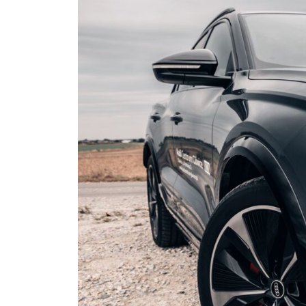
1
n
w
2
UD
d
p
Wybie
p
z
p
c
3
O
s