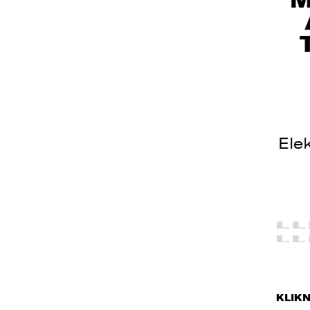
Elek
W
E
o
o
u
d
d
z
KLIKN
1