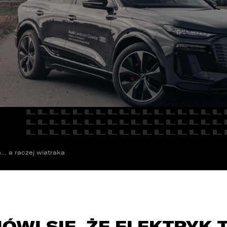
E
Kredyty
cja
Car detailing
Fakturatka
NAPISZ DO
Stacja kontroli pojazdów
Ubezpieczenia
Serwis mechaniczny
Sprawdzenie samochodu
… a raczej wiatraka
ÓWI SIĘ, ŻE ELEKTRYK 