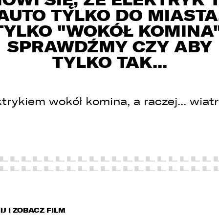
AUTO TYLKO DO MIASTA
TYLKO "WOKÓŁ KOMINA"
SPRAWDŹMY CZY ABY
TYLKO TAK...
trykiem wokół komina, a raczej... wiat
 związku z realizacją wymogów Rozporządzenia Parlamentu
uropejskiego i Rady (UE) 2016/679 z dnia 27 kwietnia 2016 r. w sprawi
chrony osób fizycznych w związku z przetwarzaniem danych
sobowych i w sprawie swobodnego przepływu takich danych oraz
chylenia dyrektywy 95/46/WE (ogólne rozporządzenie o ochronie
anych „RODO”), informujemy o zasadach przetwarzania Państwa
anych osobowych oraz o przysługujących Państwu prawach z tym
wiązanych.
IJ I ZOBACZ FILM
. Współadministratorami danych osobowych są: