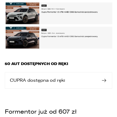
W związku z realizacją wymogów
Rozporządzenia Parlamentu Europejskiego i
Rady (UE) 2016/679 z dnia 27 kwietnia 2016 r. w
sprawie ochrony osób fizycznych w związku z
przetwarzaniem danych osobowych i w sprawie
50 AUT DOSTĘPNYCH OD RĘKI
swobodnego przepływu takich danych oraz
uchylenia dyrektywy 95/46/WE (ogólne
rozporządzenie o ochronie danych „RODO”),
informujemy o zasadach przetwarzania
CUPRA dostępna od ręki
Państwa danych osobowych oraz o
przysługujących Państwu prawach z tym
związanych.
1. Współadministratorami danych osobowych
są:
Formentor już od 607 zł
1. LELLEK sp. z o.o. ul. Opolska 2c 45-960 Opole,