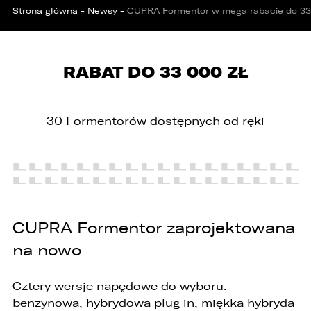
Strona główna
-
Newsy
-
CUPRA Formentor w mega rabacie do 33
RABAT DO 33 000 ZŁ
PORÓWNYWARKA JEST PEŁNA!
UDOSTĘPNIANIE
30 Formentorów dostępnych od ręki
W porównywarce mogą znajdować się
Wybierz gdzie chcesz udostępnić ofertę.
jednocześnie trzy samochody.
Wybierz samochód, który mamy zastąpić
FACEBOOK
Audi Q7 45 TDI quattro.
ZASTĄP
CUPRA Formentor zaprojektowana
WHATSAPP
na nowo
ZASTĄP
Cztery wersje napędowe do wyboru:
EMAIL
benzynowa, hybrydowa plug in, miękka hybryda