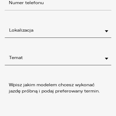
przetwarzane w sposób zautomatyzowany i nie
będą podlegały profilowaniu.
6. Administrator nie przekazuje danych
osobowych do państwa trzeciego lub
organizacji międzynarodowej.
Lokalizacja
Temat