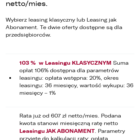
netto/mies.
2. LELLEK Gliwice sp. z o.o. ul. Portowa 2 44-100
Gliwice,
3. LELLEK Koźle sp. z o.o. ul. B. Chrobrego 25 47-
Wybierz leasing klasyczny lub Leasing jak
200 Kędzierzyn- Koźle,
4. LELLEK Katowice sp. z o.o. Oddział w
Abonament. Te dwie oferty dostępne są dla
Katowicach ul. T. Kościuszki 328 40-608
przedsiębiorców.
Katowice,
5. 3L.PL. z o.o. ul. Opolska 2c 45-960 Opole.
1. Kontakt z Inspektorem Ochrony Danych -
iod@lellek.com.pl
103 % w Leasingu KLASYCZNYM
Suma
opłat 106% dostępna dla parametrów
2. Numer telefonu – Biuro Obsługi Klienta: 801
535 535.
leasingu: opłata wstępna: 20%, okres
leasingu: 36 miesięcy, wartość wykupu: 36
3. Państwa dane osobowe przetwarzane będą
miesięcy – 1%
w celu:
1. podniesienia bezpieczeństwa i rzetelności
obsługi klienta,
Rata już od 607 zł netto/mies. Podana
2. przygotowania oferty;
kwota stanowi miesięczną ratę netto
Leasingu JAK ABONAMENT
. Parametry
3. weryfikacji możliwości zawarcia umowy,
przyjęte do kalkulacji raty: opłata