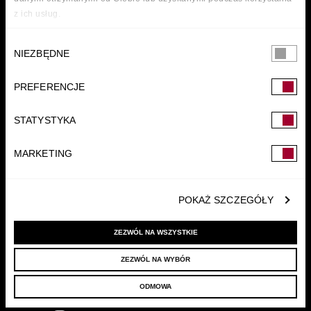
z ich usług.
Wybór
NIEZBĘDNE
zgody
PREFERENCJE
FUNDACJA
STATYSTYKA
MARKETING
POKAŻ SZCZEGÓŁY
ZEZWÓL NA WSZYSTKIE
ZEZWÓL NA WYBÓR
© 2022 LELLEK.PL
|
POLITYKA PRYWATNOŚCI
ODMOWA