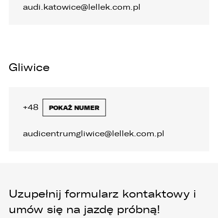
audi.katowice@lellek.com.pl
Gliwice
+48 32 335 92 40
POKAŻ NUMER
audicentrumgliwice@lellek.com.pl
Uzupełnij formularz kontaktowy i
umów się na jazdę próbną!