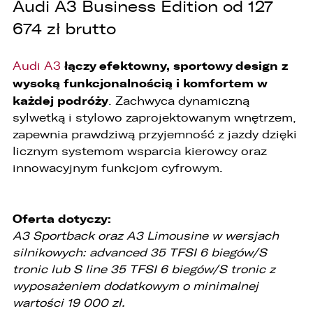
Audi A3 Business Edition od 127
674 zł brutto
łączy efektowny, sportowy design z
Audi A3
wysoką funkcjonalnością i komfortem w
każdej podróży
. Zachwyca dynamiczną
sylwetką i stylowo zaprojektowanym wnętrzem,
zapewnia prawdziwą przyjemność z jazdy dzięki
licznym systemom wsparcia kierowcy oraz
innowacyjnym funkcjom cyfrowym.
W związku z realizacją wymogów
Rozporządzenia Parlamentu Europejskiego i
Oferta dotyczy:
Rady (UE) 2016/679 z dnia 27 kwietnia 2016 r. w
A3 Sportback oraz A3 Limousine w wersjach
sprawie ochrony osób fizycznych w związku z
przetwarzaniem danych osobowych i w sprawie
silnikowych: advanced 35 TFSI 6 biegów/S
swobodnego przepływu takich danych oraz
tronic lub S line 35 TFSI 6 biegów/S tronic z
uchylenia dyrektywy 95/46/WE (ogólne
wyposażeniem dodatkowym o minimalnej
rozporządzenie o ochronie danych „RODO”),
informujemy o zasadach przetwarzania
wartości 19 000 zł.