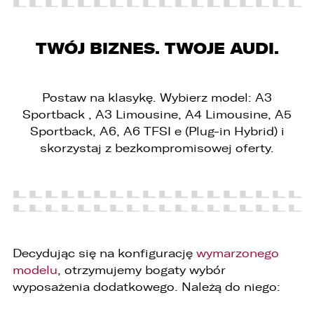
TWÓJ BIZNES. TWOJE AUDI.
Postaw na klasykę. Wybierz model: A3
Sportback , A3 Limousine, A4 Limousine, A5
Sportback, A6, A6 TFSI e (Plug-in Hybrid) i
skorzystaj z bezkompromisowej oferty.
PORÓWNYWARKA JEST PEŁNA!
UDOSTĘPNIANIE
W porównywarce mogą znajdować się
Wybierz gdzie chcesz udostępnić ofertę.
jednocześnie trzy samochody.
Wybierz samochód, który mamy zastąpić
FACEBOOK
Audi Q7 45 TDI quattro.
Decydując się na konfigurację
wymarzonego
modelu
, otrzymujemy bogaty wybór
wyposażenia dodatkowego. Należą do niego:
ZASTĄP
WHATSAPP