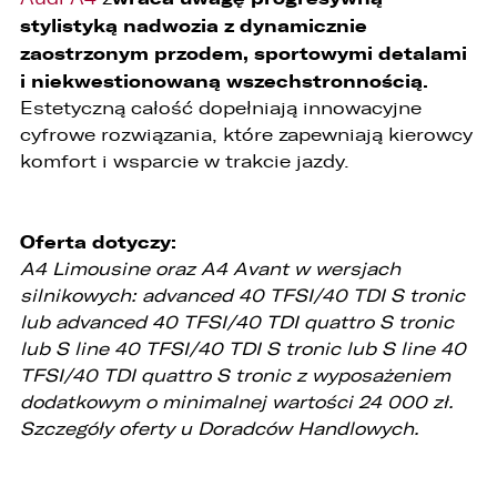
stylistyką nadwozia z dynamicznie
1. podniesienia bezpieczeństwa i rzetelności
obsługi klienta,
zaostrzonym przodem, sportowymi detalami
i niekwestionowaną wszechstronnością.
2. przygotowania oferty;
Estetyczną całość dopełniają innowacyjne
3. weryfikacji możliwości zawarcia umowy,
cyfrowe rozwiązania, które zapewniają kierowcy
komfort i wsparcie w trakcie jazdy.
4. realizacji usług,
5. obsługi zgłoszeń i udzielania odpowiedzi na
zgłoszenia.
Oferta dotyczy:
1. Odbiorcami Państwa danych osobowych
A4 Limousine oraz A4 Avant w wersjach
będą:
silnikowych: advanced 40 TFSI/40 TDI S tronic
lub advanced 40 TFSI/40 TDI quattro S tronic
1. wyłącznie podmioty uprawnione do uzyskania
danych osobowych na podstawie przepisów
lub S line 40 TFSI/40 TDI S tronic lub S line 40
prawa,
TFSI/40 TDI quattro S tronic z wyposażeniem
dodatkowym o minimalnej wartości 24 000 zł.
2. osoby upoważnione przez Administratora do
przetwarzania danych w ramach wykonywania
Szczegóły oferty u Doradców Handlowych.
swoich obowiązków służbowych,
3. podmioty, którym Administrator zleca