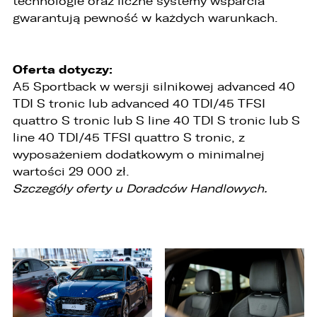
technologie oraz liczne systemy wsparcia
niezgodnego z prawem.
gwarantują pewność w każdych warunkach.
4. Podanie danych osobowych jest
dobrowolne, jednakże Ich brak uniemożliwi
realizację powyższych celów oraz kontakt z
Oferta dotyczy:
Państwem.
A5 Sportback w wersji silnikowej advanced 40
5. Dane udostępnione przez Państwa nie będą
TDI S tronic lub advanced 40 TDI/45 TFSI
przetwarzane w sposób zautomatyzowany i nie
będą podlegały profilowaniu.
quattro S tronic lub S line 40 TDI S tronic lub S
line 40 TDI/45 TFSI quattro S tronic, z
6. Administrator nie przekazuje danych
wyposażeniem dodatkowym o minimalnej
osobowych do państwa trzeciego lub
organizacji międzynarodowej.
wartości 29 000 zł.
Szczegóły oferty u Doradców Handlowych.