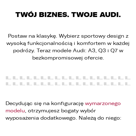
TWÓJ BIZNES. TWOJE AUDI.
PORÓWNYWARKA JEST PEŁNA!
UDOSTĘPNIANIE
Postaw na klasykę. Wybierz sportowy design z
W porównywarce mogą znajdować się
Wybierz gdzie chcesz udostępnić ofertę.
wysoką funkcjonalnością i komfortem w każdej
jednocześnie trzy samochody.
podróży. Teraz modele Audi: A3, Q3 i Q7 w
Wybierz samochód, który mamy zastąpić
FACEBOOK
bezkompromisowej ofercie.
Audi Q7 45 TDI quattro.
ZASTĄP
WHATSAPP
ZASTĄP
Decydując się na konfigurację
wymarzonego
EMAIL
modelu
, otrzymujesz bogaty wybór
wyposażenia dodatkowego. Należą do niego:
ZASTĄP
SKOPIUJ LINK