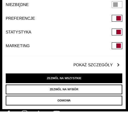
Wybór
NIEZBĘDNE
zgody
PREFERENCJE
FUNDACJA
STATYSTYKA
MARKETING
POKAŻ SZCZEGÓŁY
ZEZWÓL NA WSZYSTKIE
ZEZWÓL NA WYBÓR
© 2022 LELLEK.PL
|
POLITYKA PRYWATNOŚCI
ODMOWA