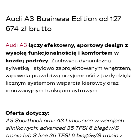
Rozporządzenia Parlamentu Europejskiego i
Rady (UE) 2016/679 z dnia 27 kwietnia 2016 r. w
sprawie ochrony osób fizycznych w związku z
Audi A3 Business Edition od 127
przetwarzaniem danych osobowych i w sprawie
swobodnego przepływu takich danych oraz
674 zł brutto
uchylenia dyrektywy 95/46/WE (ogólne
rozporządzenie o ochronie danych „RODO”),
informujemy o zasadach przetwarzania
łączy efektowny, sportowy design z
Audi A3
Państwa danych osobowych oraz o
wysoką funkcjonalnością i komfortem w
przysługujących Państwu prawach z tym
związanych.
każdej podróży
. Zachwyca dynamiczną
sylwetką i stylowo zaprojektowanym wnętrzem,
1. Współadministratorami danych osobowych
są:
zapewnia prawdziwą przyjemność z jazdy dzięki
licznym systemom wsparcia kierowcy oraz
1. LELLEK sp. z o.o. ul. Opolska 2c 45-960 Opole,
innowacyjnym funkcjom cyfrowym.
2. LELLEK Gliwice sp. z o.o. ul. Portowa 2 44-100
Gliwice,
3. LELLEK Koźle sp. z o.o. ul. B. Chrobrego 25 47-
200 Kędzierzyn- Koźle,
Oferta dotyczy:
4. LELLEK Katowice sp. z o.o. Oddział w
Katowicach ul. T. Kościuszki 328 40-608
A3 Sportback oraz A3 Limousine w wersjach
Katowice,
silnikowych: advanced 35 TFSI 6 biegów/S
5. 3L.PL. z o.o. ul. Opolska 2c 45-960 Opole.
tronic lub S line 35 TFSI 6 biegów/S tronic z