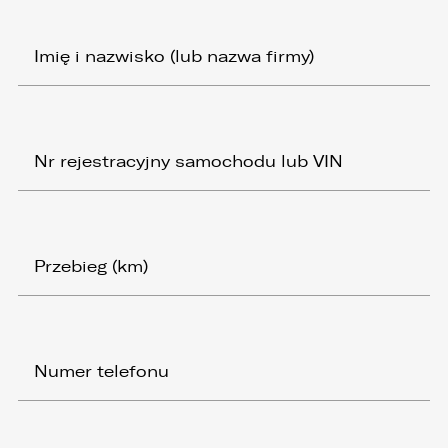
żądania zaprzestania przetwarzania i
przenoszenia danych, jak również prawo do
cofnięcia zgody w dowolnym momencie bez
wpływu na zgodność z prawem przetwarzania,
którego dokonano na podstawie zgody przed
jej cofnięciem
3. Mają Państwo prawo do wniesienia skargi do
Prezesa Urzędu Ochrony Danych Osobowych
(PUODO) w uzasadnionych przypadkach
stwierdzenia przetwarzania Państwa danych
niezgodnego z prawem.
4. Podanie danych osobowych jest
dobrowolne, jednakże Ich brak uniemożliwi
realizację powyższych celów oraz kontakt z
Państwem.
5. Dane udostępnione przez Państwa nie będą
przetwarzane w sposób zautomatyzowany i nie
będą podlegały profilowaniu.
6. Administrator nie przekazuje danych
osobowych do państwa trzeciego lub