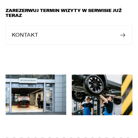
ZAREZERWUJ TERMIN WIZYTY W SERWISIE JUŻ
W związku z realizacją wymogów
TERAZ
Rozporządzenia Parlamentu Europejskiego i
Rady (UE) 2016/679 z dnia 27 kwietnia 2016 r. w
sprawie ochrony osób fizycznych w związku z
KONTAKT
przetwarzaniem danych osobowych i w sprawie
swobodnego przepływu takich danych oraz
uchylenia dyrektywy 95/46/WE (ogólne
rozporządzenie o ochronie danych „RODO”),
informujemy o zasadach przetwarzania
Państwa danych osobowych oraz o
przysługujących Państwu prawach z tym
związanych.
1. Współadministratorami danych osobowych
są:
1. LELLEK sp. z o.o. ul. Opolska 2c 45-960 Opole,
2. LELLEK Gliwice sp. z o.o. ul. Portowa 2 44-100
Gliwice,
3. LELLEK Koźle sp. z o.o. ul. B. Chrobrego 25 47-
200 Kędzierzyn- Koźle,
4. LELLEK Katowice sp. z o.o. Oddział w
Katowicach ul. T. Kościuszki 328 40-608