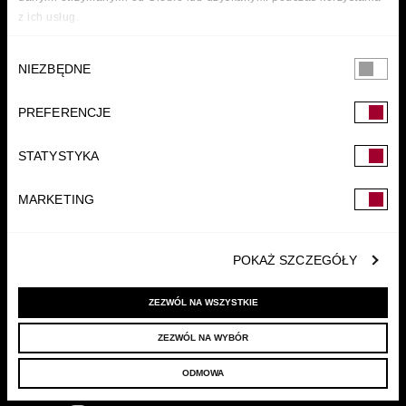
z ich usług.
Wybór
NIEZBĘDNE
zgody
PREFERENCJE
FUNDACJA
STATYSTYKA
MARKETING
POKAŻ SZCZEGÓŁY
ZEZWÓL NA WSZYSTKIE
ZEZWÓL NA WYBÓR
© 2022 LELLEK.PL
|
POLITYKA PRYWATNOŚCI
ODMOWA