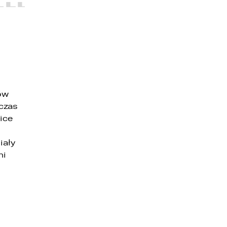
ów
czas
ice
iały
e
ni