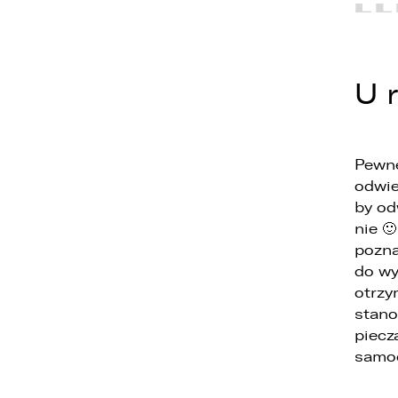
U 
Pewne
odwie
by od
nie 
W
pozna
E
do wy
o
otrzy
o
u
stano
d
piecz
d
samo
z
1