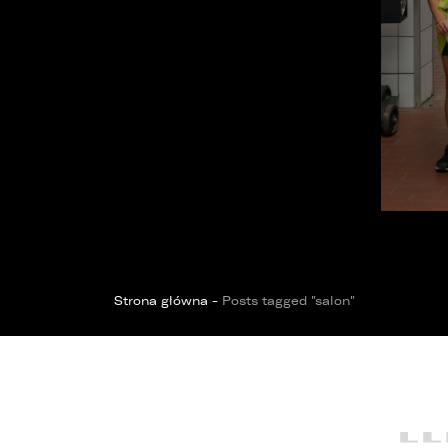
OPOL
Sprawdzenie samochodu
Wrocław
Funda
ZOBACZ WSZYSTKIE
Sopot
Kędzierzyn-Koźle
Bytom
Strona główna
-
Posts tagged "salon"