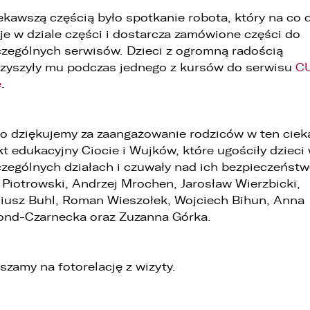
ekawszą częścią było spotkanie robota, który na co 
1. LELLEK sp. z o.o. ul. Opolska 2c 45-960 Opole,
2. LELLEK Gliwice sp. z o.o. ul. Portowa 2 44-100 Gliwice,
je w dziale części i dostarcza zamówione części do
3. LELLEK Koźle sp. z o.o. ul. B. Chrobrego 25 47-200 Kędzierzyn- Koźle,
zególnych serwisów. Dzieci z ogromną radością
4. LELLEK Katowice sp. z o.o. Oddział w Katowicach ul. T. Kościuszki 328 40-
zyszyły mu podczas jednego z kursów do serwisu
C
608 Katowice,
5. 3L.PL. z o.o. ul. Opolska 2c 45-960 Opole.
e
.
. Kontakt z Inspektorem Ochrony Danych -
iod@lellek.com.pl
. Numer telefonu – Biuro Obsługi Klienta: 801 535 535.
o dziękujemy za zaangażowanie rodziców w ten cie
kt edukacyjny Ciocie i Wujków, które ugościły dzieci
. Państwa dane osobowe przetwarzane będą w celu:
zególnych działach i czuwały nad ich bezpieczeńst
1. podniesienia bezpieczeństwa i rzetelności obsługi klienta,
 Piotrowski, Andrzej Mrochen, Jarosław Wierzbicki,
iusz Buhl, Roman Wieszołek, Wojciech Bihun, Anna
2. przygotowania oferty;
nd-Czarnecka oraz Zuzanna Górka.
3. weryfikacji możliwości zawarcia umowy,
4. realizacji usług,
szamy na fotorelację z wizyty.
5. obsługi zgłoszeń i udzielania odpowiedzi na zgłoszenia.
. Odbiorcami Państwa danych osobowych będą: