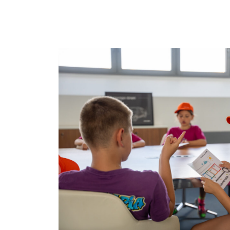
1
n
w
2
UD
d
p
Wybie
p
z
p
c
3
O
s