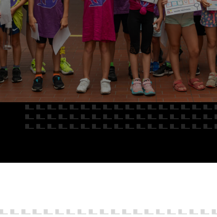
E
Kredyty
cja
Car detailing
Fakturatka
NAPISZ DO
Stacja kontroli pojazdów
Ubezpieczenia
Serwis mechaniczny
Sprawdzenie samochodu