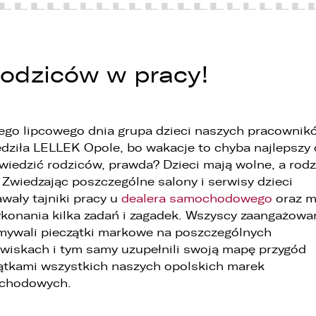
rodziców w pracy!
go lipcowego dnia grupa dzieci naszych pracownik
dziła LELLEK Opole, bo wakacje to chyba najlepszy 
wiedzić rodziców, prawda? Dzieci mają wolne, a rodz
 Zwiedzając poszczególne salony i serwisy dzieci
 związku z realizacją wymogów Rozporządzenia Parlamentu
wały tajniki pracy u
dealera samochodowego
oraz m
uropejskiego i Rady (UE) 2016/679 z dnia 27 kwietnia 2016 r. w sprawi
konania kilka zadań i zagadek. Wszyscy zaangażowa
chrony osób fizycznych w związku z przetwarzaniem danych
mywali pieczątki markowe na poszczególnych
sobowych i w sprawie swobodnego przepływu takich danych oraz
chylenia dyrektywy 95/46/WE (ogólne rozporządzenie o ochronie
wiskach i tym samy uzupełnili swoją mapę przygód
anych „RODO”), informujemy o zasadach przetwarzania Państwa
ątkami wszystkich naszych opolskich marek
anych osobowych oraz o przysługujących Państwu prawach z tym
chodowych.
wiązanych.
. Współadministratorami danych osobowych są: