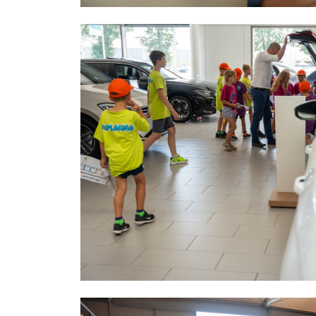
4
u
5
z
6
t