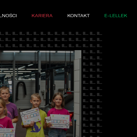
LNOŚCI
KARIERA
KONTAKT
E-LELLEK
MARKI
SERWISIE
YCZNE
DĘ PRÓBNĄ