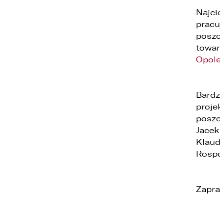
Najci
pracu
poszc
towar
Opol
1
2
Bardz
proje
3
poszc
Jacek
Klaud
Rospo
Zapra
1