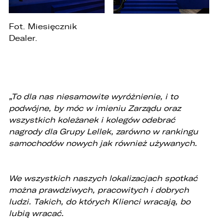
zgłoszenia.
1. Odbiorcami Państwa danych osobowych
Fot. Miesięcznik
będą:
Dealer.
1. wyłącznie podmioty uprawnione do uzyskania
danych osobowych na podstawie przepisów
prawa,
2. osoby upoważnione przez Administratora do
przetwarzania danych w ramach wykonywania
„To dla nas niesamowite wyróżnienie, i to
swoich obowiązków służbowych,
podwójne, by móc w imieniu Zarządu oraz
3. podmioty, którym Administrator zleca
wszystkich koleżanek i kolegów odebrać
wykonanie czynności, z którymi wiąże się
nagrody dla Grupy Lellek, zarówno w rankingu
konieczność przetwarzania danych (podmioty
przetwarzające).
samochodów nowych jak również używanych.
1. Państwa dane będą przechowywane przez
Administratora przez okres nie dłuższy niż
wymagają tego przepisy prawa lub do czasu
We wszystkich naszych lokalizacjach spotkać
cofnięcia wcześniej udzielonej przez Państwa
można prawdziwych, pracowitych i dobrych
zgody.
ludzi. Takich, do których Klienci wracają, bo
2. Posiadają Państwo prawo do żądania od
lubią wracać.