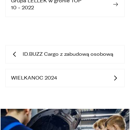
Grupa LELLEK w gronie TOP
6. Administrator nie przekazuje danych
10 - 2022
osobowych do państwa trzeciego lub
organizacji międzynarodowej.
ID.BUZZ Cargo z zabudową osobową
WIELKANOC 2024