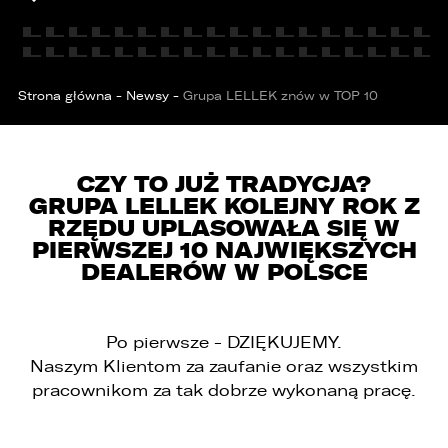
Strona główna
-
Newsy
-
Grupa LELLEK znów w TOP 10
PORÓWNYWARKA JEST PEŁNA!
UDOSTĘPNIANIE
W porównywarce mogą znajdować się
Wybierz gdzie chcesz udostępnić ofertę.
jednocześnie trzy samochody.
CZY TO JUŻ TRADYCJA?
GRUPA LELLEK KOLEJNY ROK Z
Wybierz samochód, który mamy zastąpić
FACEBOOK
RZĘDU UPLASOWAŁA SIĘ W
Audi Q7 45 TDI quattro.
PIERWSZEJ 10 NAJWIĘKSZYCH
DEALERÓW W POLSCE
ZASTĄP
WHATSAPP
Po pierwsze - DZIĘKUJEMY.
ZASTĄP
Naszym Klientom za zaufanie oraz wszystkim
EMAIL
pracownikom za tak dobrze wykonaną pracę.
ZASTĄP