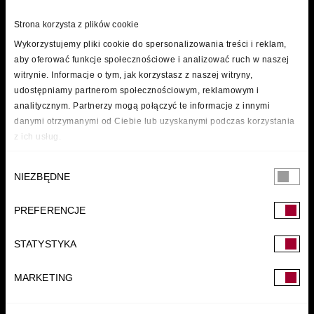
Strona korzysta z plików cookie
Wykorzystujemy pliki cookie do spersonalizowania treści i reklam,
aby oferować funkcje społecznościowe i analizować ruch w naszej
witrynie. Informacje o tym, jak korzystasz z naszej witryny,
udostępniamy partnerom społecznościowym, reklamowym i
analitycznym. Partnerzy mogą połączyć te informacje z innymi
danymi otrzymanymi od Ciebie lub uzyskanymi podczas korzystania
z ich usług.
Wybór
NIEZBĘDNE
zgody
PREFERENCJE
FUNDACJA
STATYSTYKA
MARKETING