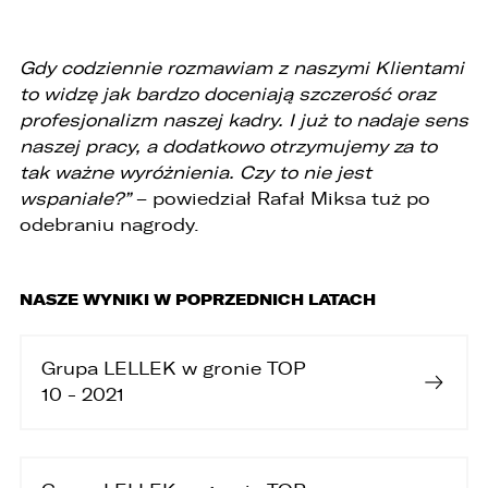
administratora dostępu do danych osobowych,
ich sprostowania, usunięcia lub ograniczenia
przetwarzania, a także prawo sprzeciwu,
żądania zaprzestania przetwarzania i
Gdy codziennie rozmawiam z naszymi Klientami
przenoszenia danych, jak również prawo do
to widzę jak bardzo doceniają szczerość oraz
cofnięcia zgody w dowolnym momencie bez
profesjonalizm naszej kadry. I już to nadaje sens
wpływu na zgodność z prawem przetwarzania,
którego dokonano na podstawie zgody przed
naszej pracy, a dodatkowo otrzymujemy za to
jej cofnięciem
tak ważne wyróżnienia. Czy to nie jest
wspaniałe?”
– powiedział Rafał Miksa tuż po
3. Mają Państwo prawo do wniesienia skargi do
Prezesa Urzędu Ochrony Danych Osobowych
odebraniu nagrody.
(PUODO) w uzasadnionych przypadkach
stwierdzenia przetwarzania Państwa danych
niezgodnego z prawem.
NASZE WYNIKI W POPRZEDNICH LATACH
4. Podanie danych osobowych jest
dobrowolne, jednakże Ich brak uniemożliwi
realizację powyższych celów oraz kontakt z
Grupa LELLEK w gronie TOP
Państwem.
10 - 2021
5. Dane udostępnione przez Państwa nie będą
przetwarzane w sposób zautomatyzowany i nie
będą podlegały profilowaniu.