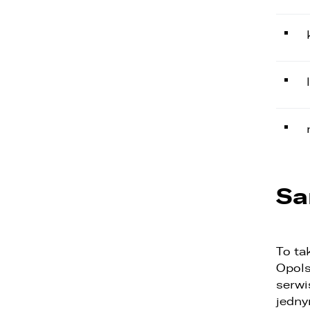
Sa
To ta
Opols
serwi
jedny