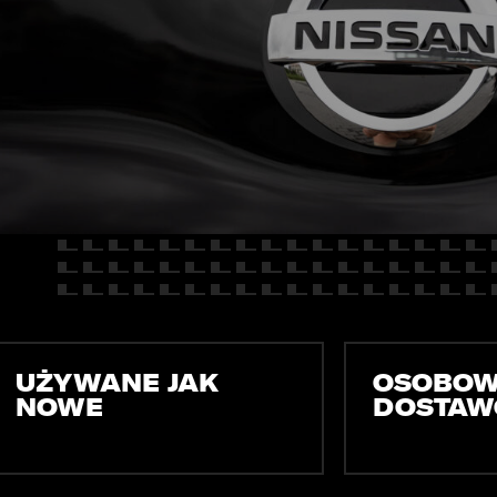
E
Kredyty
cja
Car detailing
Fakturatka
NAPISZ DO
Stacja kontroli pojazdów
Ubezpieczenia
Serwis mechaniczny
Sprawdzenie samochodu
UŻYWANE JAK
OSOBOW
NOWE
DOSTAW