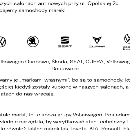
WHATSAPP
zych salonach aut nowych przy ul. Opolskiej 2c
. Podanie danych osobowych jest dobrowolne, jednakże Ich brak
edajemy samochody marek:
niemożliwi realizację powyższych celów oraz kontakt z Państwem.
ZASTĄP
. Dane udostępnione przez Państwa nie będą przetwarzane w sposób
EMAIL
automatyzowany i nie będą podlegały profilowaniu.
. Administrator nie przekazuje danych osobowych do państwa
rzeciego lub organizacji międzynarodowej.
ZASTĄP
SKOPIUJ LINK
lkswagen Osobowe, Škoda, SEAT, CUPRA, Volkswa
Dostawcze
amy je „markami własnymi”, bo są to samochody, k
ęściej kiedyś zostały kupione w naszych salonach, a
 latach do nas wracają.
tałe marki, to te spoza grupy Volkswagen. Posiadam
iednie narzędzia, by weryfikować stan techniczny i
rię również takich marek jak Toyota, KIA, Renault, Fia