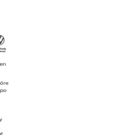
gen
tóre
 po
y
t,