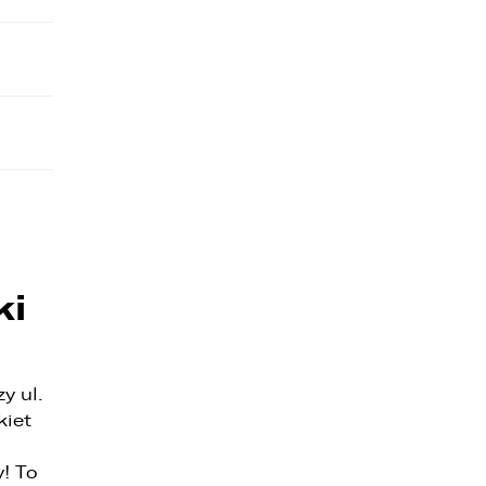
ki
y ul.
kiet
! To