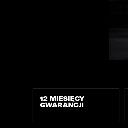
OPOL
Sprawdzenie samochodu
Wrocław
Funda
ZOBACZ WSZYSTKIE
Sopot
Kędzierzyn-Koźle
Bytom
12 MIESIĘCY
GWARANCJI