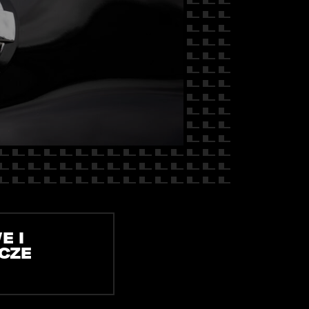
 NAS
E I
CZE