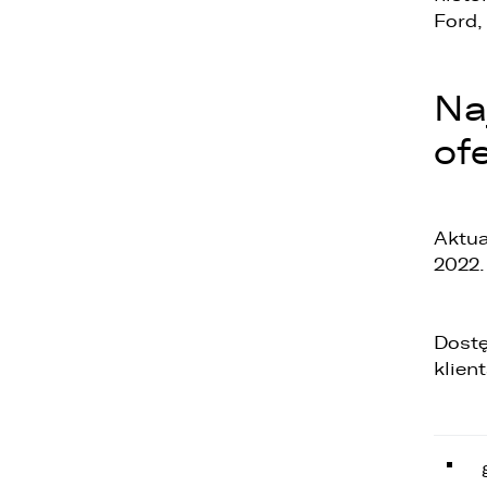
Ford,
Na
of
Aktua
2022.
Dostę
klient