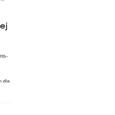
ej
015-
h dla