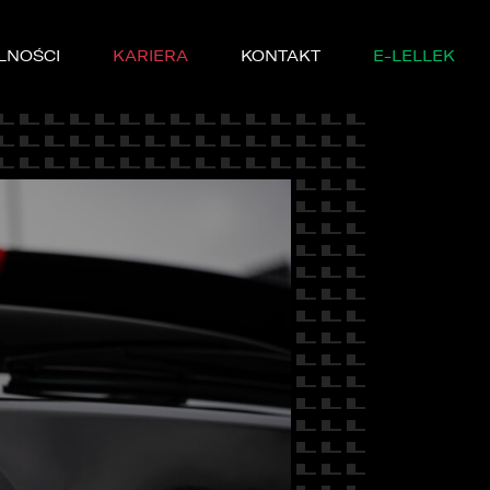
LNOŚCI
KARIERA
KONTAKT
E-LELLEK
MARKI
SERWISIE
YCZNE
DĘ PRÓBNĄ