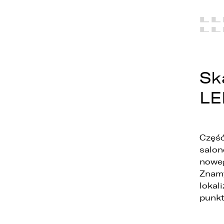
Sk
1
LE
2
3
Część
salon
noweg
Znamy
lokal
punkt
1