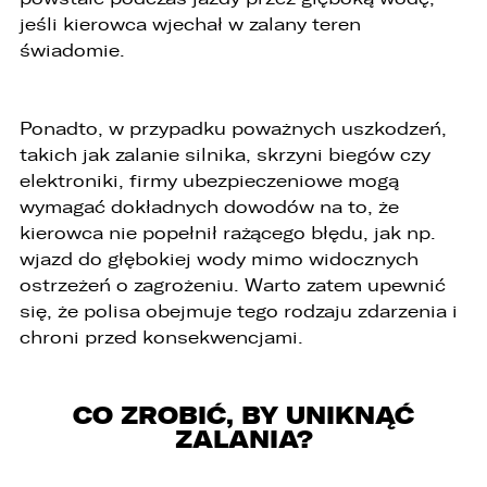
5. Dane udostępnione przez Państwa nie będą
jeśli kierowca wjechał w zalany teren
przetwarzane w sposób zautomatyzowany i nie
świadomie.
będą podlegały profilowaniu.
6. Administrator nie przekazuje danych
osobowych do państwa trzeciego lub
Ponadto, w przypadku poważnych uszkodzeń,
organizacji międzynarodowej.
takich jak zalanie silnika, skrzyni biegów czy
elektroniki, firmy ubezpieczeniowe mogą
wymagać dokładnych dowodów na to, że
kierowca nie popełnił rażącego błędu, jak np.
wjazd do głębokiej wody mimo widocznych
ostrzeżeń o zagrożeniu. Warto zatem upewnić
się, że polisa obejmuje tego rodzaju zdarzenia i
chroni przed konsekwencjami.
CO ZROBIĆ, BY UNIKNĄĆ
ZALANIA?