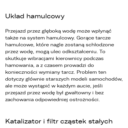
Układ hamulcowy
Przejazd przez głęboką wodę może wpłynąć
także na system hamulcowy. Gorące tarcze
hamulcowe, które nagle zostaną schłodzone
W związku z realizacją wymogów
przez wodę, mogą ulec odkształceniu. To
Rozporządzenia Parlamentu Europejskiego i
skutkuje wibracjami kierownicy podczas
Rady (UE) 2016/679 z dnia 27 kwietnia 2016 r. w
sprawie ochrony osób fizycznych w związku z
hamowania, a z czasem prowadzi do
przetwarzaniem danych osobowych i w sprawie
konieczności wymiany tarcz. Problem ten
swobodnego przepływu takich danych oraz
dotyczy głównie starszych modeli samochodów,
uchylenia dyrektywy 95/46/WE (ogólne
rozporządzenie o ochronie danych „RODO”),
ale może wystąpić w każdym aucie, jeśli
informujemy o zasadach przetwarzania
przejazd przez wodę był gwałtowny i bez
Państwa danych osobowych oraz o
zachowania odpowiedniej ostrożności.
przysługujących Państwu prawach z tym
związanych.
1. Współadministratorami danych osobowych
Katalizator i filtr cząstek stałych
są: