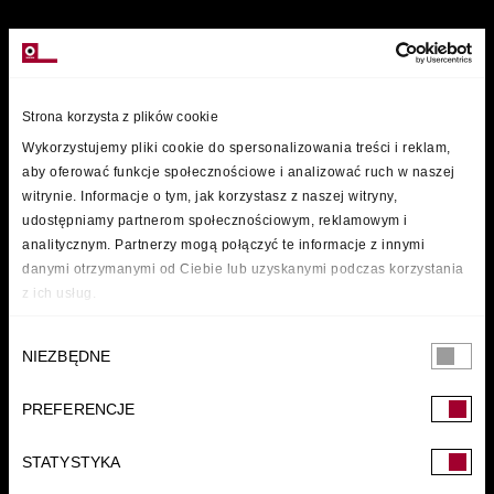
MARKI
Strona korzysta z plików cookie
Wykorzystujemy pliki cookie do spersonalizowania treści i reklam,
aby oferować funkcje społecznościowe i analizować ruch w naszej
witrynie. Informacje o tym, jak korzystasz z naszej witryny,
udostępniamy partnerom społecznościowym, reklamowym i
analitycznym. Partnerzy mogą połączyć te informacje z innymi
danymi otrzymanymi od Ciebie lub uzyskanymi podczas korzystania
z ich usług.
Wybór
NIEZBĘDNE
zgody
PREFERENCJE
FUNDACJA
STATYSTYKA