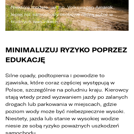
Niektóre modele, jak np. Volkswagen Amarok
lepiej niż samochody osobowe radzą sobie w
trudnych warunkach.
MINIMALUZUJ RYZYKO POPRZEZ
PORÓWNYWARKA JEST PEŁNA!
UDOSTĘPNIANIE
EDUKACJĘ
W porównywarce mogą znajdować się
Wybierz gdzie chcesz udostępnić ofertę.
jednocześnie trzy samochody.
Silne opady, podtopienia i powodzie to
Wybierz samochód, który mamy zastąpić
zjawiska, które coraz częściej występują w
FACEBOOK
Audi Q7 45 TDI quattro.
Polsce, szczególnie na południu kraju. Kierowcy
stają wtedy przed wyzwaniem jazdy po zalanych
ZASTĄP
drogach lub parkowania w miejscach, gdzie
WHATSAPP
poziom wody może być niebezpiecznie wysoki.
Niestety, jazda lub stanie w wysokiej wodzie
niesie ze sobą ryzyko poważnych uszkodzeń
ZASTĄP
samochodu.