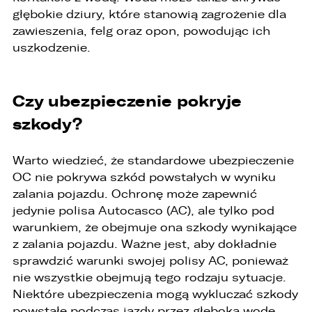
cofnięcia wcześniej udzielonej przez Państwa
głębokie dziury, które stanowią zagrożenie dla
zgody.
zawieszenia, felg oraz opon, powodując ich
2. Posiadają Państwo prawo do żądania od
uszkodzenie.
administratora dostępu do danych osobowych,
ich sprostowania, usunięcia lub ograniczenia
przetwarzania, a także prawo sprzeciwu,
żądania zaprzestania przetwarzania i
Czy ubezpieczenie pokryje
przenoszenia danych, jak również prawo do
szkody?
cofnięcia zgody w dowolnym momencie bez
wpływu na zgodność z prawem przetwarzania,
którego dokonano na podstawie zgody przed
jej cofnięciem
Warto wiedzieć, że standardowe ubezpieczenie
OC nie pokrywa szkód powstałych w wyniku
3. Mają Państwo prawo do wniesienia skargi do
zalania pojazdu. Ochronę może zapewnić
Prezesa Urzędu Ochrony Danych Osobowych
(PUODO) w uzasadnionych przypadkach
jedynie polisa Autocasco (AC), ale tylko pod
stwierdzenia przetwarzania Państwa danych
warunkiem, że obejmuje ona szkody wynikające
niezgodnego z prawem.
z zalania pojazdu. Ważne jest, aby dokładnie
4. Podanie danych osobowych jest
sprawdzić warunki swojej polisy AC, ponieważ
dobrowolne, jednakże Ich brak uniemożliwi
nie wszystkie obejmują tego rodzaju sytuacje.
realizację powyższych celów oraz kontakt z
Niektóre ubezpieczenia mogą wykluczać szkody
Państwem.
powstałe podczas jazdy przez głęboką wodę,