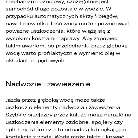
mechanizm różnicowy, szczególnie jeśli
samochód długo pozostaje w wodzie. W
4. realizacji usług,
przypadku automatycznych skrzyń biegów,
5. obsługi zgłoszeń i udzielania odpowiedzi na
nawet niewielka ilość wody może spowodować
zgłoszenia.
poważne uszkodzenia, które wiążą się z
1. Odbiorcami Państwa danych osobowych
wysokimi kosztami naprawy. Aby zapobiec
będą:
takim awariom, po przejechaniu przez głęboką
wodę warto profilaktycznie wymienić olej w
1. wyłącznie podmioty uprawnione do uzyskania
danych osobowych na podstawie przepisów
układach napędowych.
prawa,
2. osoby upoważnione przez Administratora do
przetwarzania danych w ramach wykonywania
Nadwozie i zawieszenie
swoich obowiązków służbowych,
3. podmioty, którym Administrator zleca
Jazda przez głęboką wodę może także
wykonanie czynności, z którymi wiąże się
uszkodzić elementy nadwozia i zawieszenia.
konieczność przetwarzania danych (podmioty
Szybkie przejazdy przez kałuże mogą narazić na
przetwarzające).
uszkodzenia elementy ozdobne, spojlery czy
1. Państwa dane będą przechowywane przez
splittery, które często odpadają lub pękają po
Administratora przez okres nie dłuższy niż
wymagają tego przepisy prawa lub do czasu
kontakcie z wodą. Woda może także ukrywać