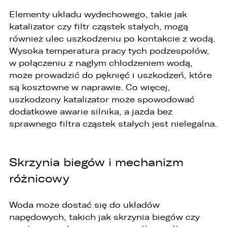
1. LELLEK sp. z o.o. ul. Opolska 2c 45-960 Opole,
Elementy układu wydechowego, takie jak
2. LELLEK Gliwice sp. z o.o. ul. Portowa 2 44-100
Gliwice,
katalizator czy filtr cząstek stałych, mogą
3. LELLEK Koźle sp. z o.o. ul. B. Chrobrego 25 47-
również ulec uszkodzeniu po kontakcie z wodą.
200 Kędzierzyn- Koźle,
Wysoka temperatura pracy tych podzespołów,
4. LELLEK Katowice sp. z o.o. Oddział w
Katowicach ul. T. Kościuszki 328 40-608
w połączeniu z nagłym chłodzeniem wodą,
Katowice,
może prowadzić do pęknięć i uszkodzeń, które
5. 3L.PL. z o.o. ul. Opolska 2c 45-960 Opole.
są kosztowne w naprawie. Co więcej,
1. Kontakt z Inspektorem Ochrony Danych -
uszkodzony katalizator może spowodować
iod@lellek.com.pl
dodatkowe awarie silnika, a jazda bez
2. Numer telefonu – Biuro Obsługi Klienta: 801
sprawnego filtra cząstek stałych jest nielegalna.
535 535.
3. Państwa dane osobowe przetwarzane będą
w celu:
Skrzynia biegów i mechanizm
różnicowy
1. podniesienia bezpieczeństwa i rzetelności
obsługi klienta,
Woda może dostać się do układów
2. przygotowania oferty;
napędowych, takich jak skrzynia biegów czy
3. weryfikacji możliwości zawarcia umowy,