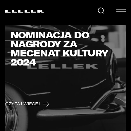
NOMINACJA DO
SAMOCHODY
NAGRODY ZA
MECENAT KULTURY
KARIERA
2024
USŁUGI
AKTUALNOŚCI
CZYTAJ WIECEJ
E-LELLEK