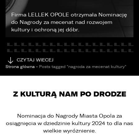
Firma LELLEK OPOLE otrzymała Nominację
KONTAKT
do Nagrody za mecenat nad rozwojem
kultury i ochroną jej dóbr.
CZYTAJ WIECEJ
Strona główna
-
Posts tagged "nagroda za mecenat kultury"
Z KULTURĄ NAM PO DRODZE
PORÓWNYWARKA JEST PEŁNA!
UDOSTĘPNIANIE
W porównywarce mogą znajdować się
Wybierz gdzie chcesz udostępnić ofertę.
Nominacja do Nagrody Miasta Opola za
jednocześnie trzy samochody.
osiągnięcia w dziedzinie kultury 2024 to dla nas
Wybierz samochód, który mamy zastąpić
wielkie wyróżnienie.
FACEBOOK
Audi Q7 45 TDI quattro.