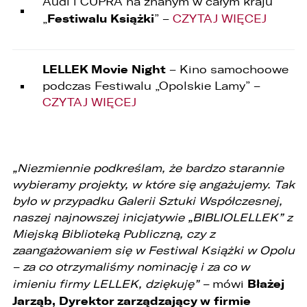
Audi i CUPRA na znanym w całym kraju
4. LELLEK Katowice sp. z o.o. Oddział w
Festiwalu Książki
„
” –
CZYTAJ WIĘCEJ
Katowicach ul. T. Kościuszki 328 40-608
Katowice,
5. 3L.PL. z o.o. ul. Opolska 2c 45-960 Opole.
LELLEK Movie Night
1. Kontakt z Inspektorem Ochrony Danych -
– Kino samochoowe
iod@lellek.com.pl
podczas Festiwalu „Opolskie Lamy” –
CZYTAJ WIĘCEJ
2. Numer telefonu – Biuro Obsługi Klienta: 801
535 535.
3. Państwa dane osobowe przetwarzane będą
w celu:
„Niezmiennie podkreślam, że bardzo starannie
1. podniesienia bezpieczeństwa i rzetelności
wybieramy projekty, w które się angażujemy. Tak
obsługi klienta,
było w przypadku Galerii Sztuki Współczesnej,
naszej najnowszej inicjatywie „BIBLIOLELLEK” z
2. przygotowania oferty;
Miejską Biblioteką Publiczną, czy z
3. weryfikacji możliwości zawarcia umowy,
zaangażowaniem się w Festiwal Książki w Opolu
– za co otrzymaliśmy nominację i za co w
4. realizacji usług,
Błażej
imieniu firmy LELLEK, dziękuję” –
mówi
5. obsługi zgłoszeń i udzielania odpowiedzi na
Jarząb, Dyrektor zarządzający w firmie
zgłoszenia.