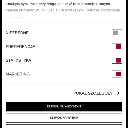
analitycznym. Partnerzy mogą połączyć te informacje z innymi
danymi otrzymanymi od Ciebie lub uzyskanymi podczas korzystania
z ich usług.
Wybór
NIEZBĘDNE
zgody
PREFERENCJE
FUNDACJA
STATYSTYKA
MARKETING
POKAŻ SZCZEGÓŁY
ZEZWÓL NA WSZYSTKIE
ZEZWÓL NA WYBÓR
© 2022 LELLEK.PL
|
POLITYKA PRYWATNOŚCI