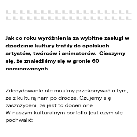
ZASTĄP
WHATSAPP
ZASTĄP
Jak co roku wyróżnienia za wybitne zasługi w
EMAIL
dziedzinie kultury trafiły do opolskich
artystów, twórców i animatorów. Cieszymy
ZASTĄP
się, że znaleźliśmy się w gronie 60
nominowanych.
SKOPIUJ LINK
Zdecydowanie nie musimy przekonywać o tym,
że z kulturą nam po drodze. Czujemy się
zaszczyceni, że jest to docenione.
W naszym kulturalnym porfolio jest czym się
pochwalić: