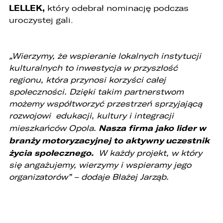
LELLEK,
który odebrał nominację podczas
1. Odbiorcami Państwa danych osobowych
uroczystej gali.
będą:
1. wyłącznie podmioty uprawnione do uzyskania
danych osobowych na podstawie przepisów
„Wierzymy, że wspieranie lokalnych instytucji
prawa,
kulturalnych to inwestycja w przyszłość
2. osoby upoważnione przez Administratora do
regionu, która przynosi korzyści całej
przetwarzania danych w ramach wykonywania
społeczności. Dzięki takim partnerstwom
swoich obowiązków służbowych,
możemy współtworzyć przestrzeń sprzyjającą
3. podmioty, którym Administrator zleca
rozwojowi edukacji, kultury i integracji
wykonanie czynności, z którymi wiąże się
Nasza firma jako lider w
mieszkańców Opola.
konieczność przetwarzania danych (podmioty
branży motoryzacyjnej to aktywny uczestnik
przetwarzające).
życia społecznego.
W każdy projekt, w który
1. Państwa dane będą przechowywane przez
się angażujemy, wierzymy i wspieramy jego
Administratora przez okres nie dłuższy niż
wymagają tego przepisy prawa lub do czasu
organizatorów” – dodaje Błażej Jarząb.
cofnięcia wcześniej udzielonej przez Państwa
zgody.
2. Posiadają Państwo prawo do żądania od
administratora dostępu do danych osobowych,