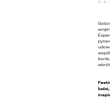
4
u
5
Gości
z
wnętr
6
Exper
t
pytan
udowa
współ
konku
wkrót
Festi
ludzi
inspi