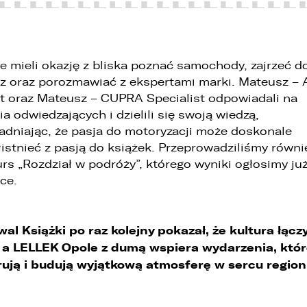
WHATSAPP
. Podanie danych osobowych jest dobrowolne, jednakże Ich brak
niemożliwi realizację powyższych celów oraz kontakt z Państwem.
ZASTĄP
. Dane udostępnione przez Państwa nie będą przetwarzane w sposób
EMAIL
e mieli okazję z bliska poznać samochody, zajrzeć d
automatyzowany i nie będą podlegały profilowaniu.
z oraz porozmawiać z ekspertami marki. Mateusz – 
. Administrator nie przekazuje danych osobowych do państwa
t oraz Mateusz – CUPRA Specialist odpowiadali na
rzeciego lub organizacji międzynarodowej.
ZASTĄP
ia odwiedzających i dzielili się swoją wiedzą,
SKOPIUJ LINK
dniając, że pasja do motoryzacji może doskonale
istnieć z pasją do książek. Przeprowadziliśmy równi
rs „Rozdział w podróży”, którego wyniki ogłosimy ju
ce.
wal Książki po raz kolejny pokazał, że kultura łącz
, a LELLEK Opole z dumą wspiera wydarzenia, któ
rują i budują wyjątkową atmosferę w sercu region