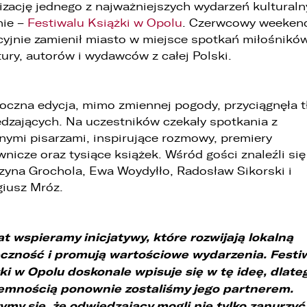
izację jednego z najważniejszych wydarzeń kultural
1. LELLEK sp. z o.o. ul. Opolska 2c 45-960 Opole,
nie –
Festiwalu Książki w Opolu
. Czerwcowy weeken
2. LELLEK Gliwice sp. z o.o. ul. Portowa 2 44-100 Gliwice,
cyjnie zamienił miasto w miejsce spotkań miłośnikó
3. LELLEK Koźle sp. z o.o. ul. B. Chrobrego 25 47-200 Kędzierzyn- Koźle,
atury, autorów i wydawców z całej Polski.
4. LELLEK Katowice sp. z o.o. Oddział w Katowicach ul. T. Kościuszki 328 40-
608 Katowice,
5. 3L.PL. z o.o. ul. Opolska 2c 45-960 Opole.
oczna edycja, mimo zmiennej pogody, przyciągnęła 
. Kontakt z Inspektorem Ochrony Danych -
iod@lellek.com.pl
dzających. Na uczestników czekały spotkania z
. Numer telefonu – Biuro Obsługi Klienta: 801 535 535.
nymi pisarzami, inspirujące rozmowy, premiery
nicze oraz tysiące książek. Wśród gości znaleźli się
. Państwa dane osobowe przetwarzane będą w celu:
zyna Grochola, Ewa Woydyłło, Radosław Sikorski i
1. podniesienia bezpieczeństwa i rzetelności obsługi klienta,
iusz Mróz.
2. przygotowania oferty;
3. weryfikacji możliwości zawarcia umowy,
at wspieramy inicjatywy, które rozwijają lokalną
czność i promują wartościowe wydarzenia. Festi
4. realizacji usług,
ki w Opolu doskonale wpisuje się w tę ideę, dlate
5. obsługi zgłoszeń i udzielania odpowiedzi na zgłoszenia.
emnością ponownie zostaliśmy jego partnerem.
. Odbiorcami Państwa danych osobowych będą:
ymy się, że odwiedzający mogli nie tylko zanurzyć