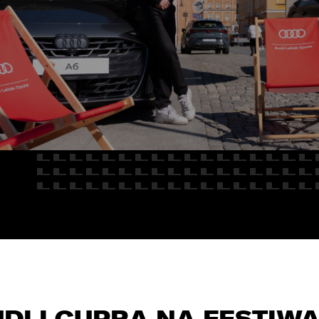
E
Kredyty
cja
Car detailing
Fakturatka
NAPISZ DO
Stacja kontroli pojazdów
Ubezpieczenia
Serwis mechaniczny
Sprawdzenie samochodu
DI I CUPRA NA FESTIW