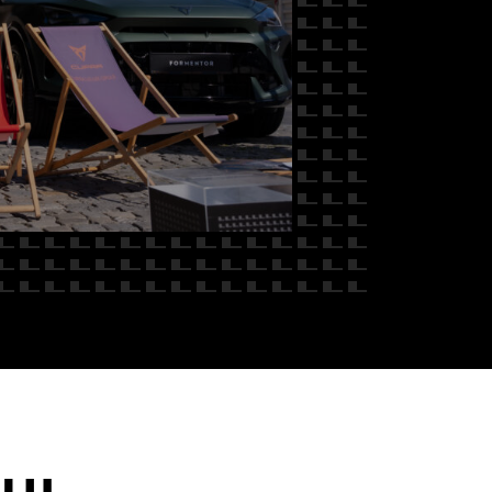
 NAS
ALU