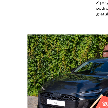
Z prz
podró
gratu