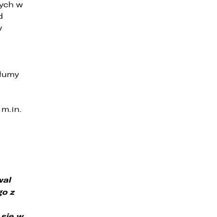
nych w
d
w
tłumy
 m.in.
wal
go z
 się w