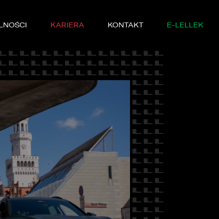
LNOŚCI
KARIERA
KONTAKT
E-LELLEK
MARKI
SERWISIE
YCZNE
DĘ PRÓBNĄ