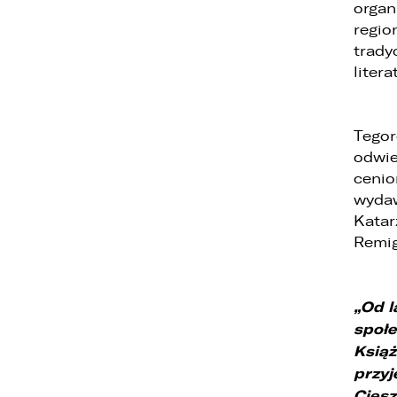
organ
regio
trady
liter
Tegor
1
odwie
2
cenio
wydaw
3
Katar
Remig
„Od l
społe
Książ
przyj
1
Ciesz