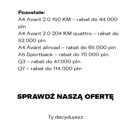
1. wyłącznie podmioty uprawnione do uzyskania
Pozostałe:
danych osobowych na podstawie przepisów
prawa,
A4 Avant 2.0 150 KM – rabat do 44.000
pln
2. osoby upoważnione przez Administratora do
A4 Avant 2.0 204 KM quattro – rabat do
przetwarzania danych w ramach wykonywania
swoich obowiązków służbowych,
52.000 pln
A4 Avant allroad – rabat do 65.000 pln
3. podmioty, którym Administrator zleca
A5 Sportback – rabat do 70.000 pln
wykonanie czynności, z którymi wiąże się
konieczność przetwarzania danych (podmioty
Q3 – rabat do 47.000 pln
przetwarzające).
Q7 – rabat do 114.000 pln
1. Państwa dane będą przechowywane przez
Administratora przez okres nie dłuższy niż
wymagają tego przepisy prawa lub do czasu
cofnięcia wcześniej udzielonej przez Państwa
SPRAWDŹ NASZĄ OFERTĘ
zgody.
2. Posiadają Państwo prawo do żądania od
administratora dostępu do danych osobowych,
Ty decydujesz
ich sprostowania, usunięcia lub ograniczenia
przetwarzania, a także prawo sprzeciwu,
żądania zaprzestania przetwarzania i