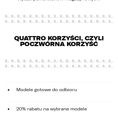
QUATTRO KORZYŚCI, CZYLI
POCZWÓRNA KORZYŚĆ
PORÓWNYWARKA JEST PEŁNA!
UDOSTĘPNIANIE
Modele gotowe do odbioru
W porównywarce mogą znajdować się
Wybierz gdzie chcesz udostępnić ofertę.
jednocześnie trzy samochody.
Wybierz samochód, który mamy zastąpić
20% rabatu na wybrane modele
FACEBOOK
Audi Q7 45 TDI quattro.