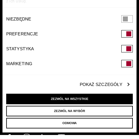
z ich usług.
Wybór
NIEZBĘDNE
zgody
PREFERENCJE
FUNDACJA
STATYSTYKA
MARKETING
POKAŻ SZCZEGÓŁY
ZEZWÓL NA WSZYSTKIE
ZEZWÓL NA WYBÓR
© 2022 LELLEK.PL
|
POLITYKA PRYWATNOŚCI
ODMOWA