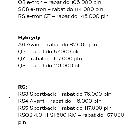
Q8 e-tron – rabat do 106.000 pln
5. 3L.PL. z o.o. ul. Opolska 2c 45-960 Opole.
SQ8 e-tron – rabat do 114.000 pln
1. Kontakt z Inspektorem Ochrony Danych -
RS e-tron GT – rabat do 146.000 pln
iod@lellek.com.pl
2. Numer telefonu – Biuro Obsługi Klienta: 801
535 535.
Hybrydy:
3. Państwa dane osobowe przetwarzane będą
A6 Avant – rabat do 82.000 pln
w celu:
Q3 – rabat do 57.000 pln
Q7 – rabat do 107.000 pln
1. podniesienia bezpieczeństwa i rzetelności
obsługi klienta,
Q8 – rabat do 113.000 pln
2. przygotowania oferty;
3. weryfikacji możliwości zawarcia umowy,
RS:
RS3 Sportback – rabat do 76.000 pln
4. realizacji usług,
RS4 Avant – rabat do 116.000 pln
5. obsługi zgłoszeń i udzielania odpowiedzi na
RS5 Sportback – rabat do 117.000 pln
zgłoszenia.
RSQ8 4.0 TFSI 600 KM – rabat do 157.000
pln
1. Odbiorcami Państwa danych osobowych
będą: