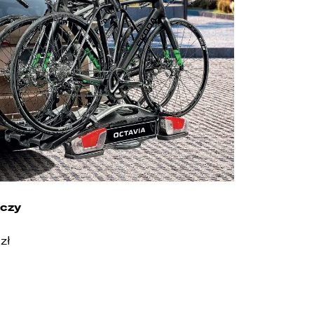
e
s
czy
zł