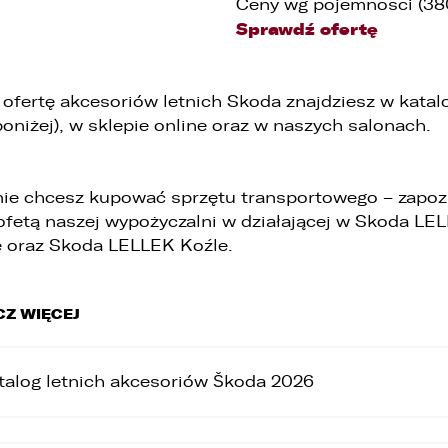
Ceny wg pojemnosci (380
Sprawdź ofertę
 ofertę akcesoriów letnich Skoda znajdziesz w katal
 poniżej), w sklepie online oraz w naszych salonach.
 nie chcesz kupować sprzętu transportowego – zapoz
 ofetą naszej wypożyczalni w działającej w Skoda LE
 oraz Skoda LELLEK Koźle.
CZ WIĘCEJ
talog letnich akcesoriów Škoda 2026