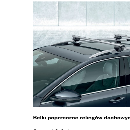
4
u
5
z
6
t
Belki poprzeczne relingów dachowy