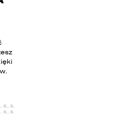
ć
żesz
ięki
ów.
e