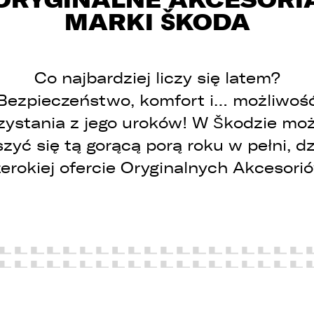
MARKI ŠKODA
Co najbardziej liczy się latem?
Bezpieczeństwo, komfort i… możliwoś
zystania z jego uroków! W Škodzie mo
szyć się tą gorącą porą roku w pełni, dz
erokiej ofercie Oryginalnych Akcesori
 związku z realizacją wymogów Rozporządzenia Parlamentu
uropejskiego i Rady (UE) 2016/679 z dnia 27 kwietnia 2016 r. w sprawi
chrony osób fizycznych w związku z przetwarzaniem danych
sobowych i w sprawie swobodnego przepływu takich danych oraz
chylenia dyrektywy 95/46/WE (ogólne rozporządzenie o ochronie
anych „RODO”), informujemy o zasadach przetwarzania Państwa
anych osobowych oraz o przysługujących Państwu prawach z tym
wiązanych.
. Współadministratorami danych osobowych są: