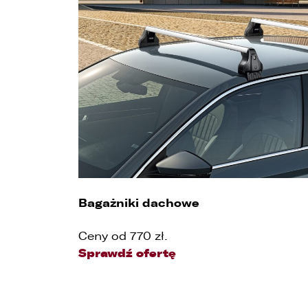
1
n
w
2
UD
d
Bagażniki dachowe
p
Wybie
p
z
Ceny od 770 zł.
p
Sprawdź ofertę
c
3
O
s