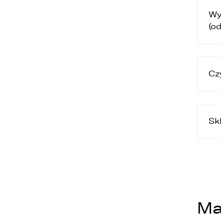
Wy
(o
Cz
Sk
Ma