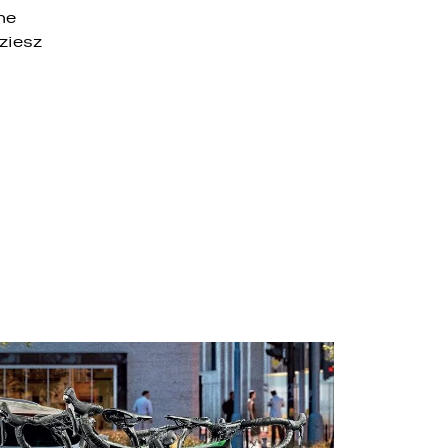
ne
ziesz