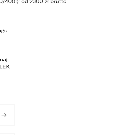
/400l): od 2300 zł brutto
ogu
naj
LLEK