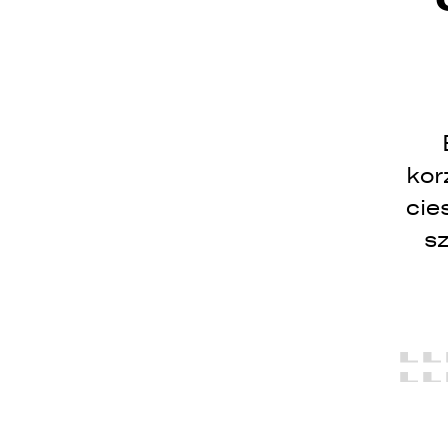
kor
cie
sz
W
E
o
o
u
d
d
z
1