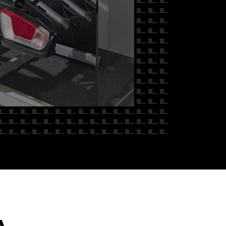
 NAS
A