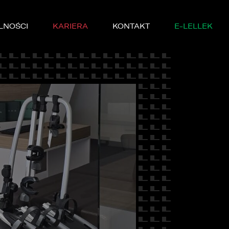
LNOŚCI
KARIERA
KONTAKT
E-LELLEK
MARKI
SERWISIE
YCZNE
DĘ PRÓBNĄ