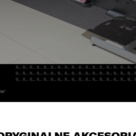
E
Kredyty
cja
Car detailing
Fakturatka
NAPISZ DO
Stacja kontroli pojazdów
Ubezpieczenia
Serwis mechaniczny
Sprawdzenie samochodu
da"
ORYGINALNE AKCESORI